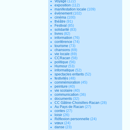
Voyage
(122)
exposition
(112)
manifestation locale
(109)
évènement
(102)
cinéma
(100)
théâtre
(91)
Festival
(85)
solidarité
(83)
livres
(82)
information
(76)
conférence
(74)
tourisme
(73)
chansons
(69)
vie locale
(69)
CCRacan
(58)
politique
(56)
Humour
(53)
informatique
(52)
spectacles enfants
(52)
festivités
(48)
commémoration
(45)
peinture
(40)
vie scolaire
(40)
communication
(36)
documents
(32)
CC Gâtine-Choisilles-Racan
(28)
Au Pays de Racan
(27)
contes
(27)
loisir
(26)
Réflexion personnelle
(24)
vœux
(24)
danse
(23)