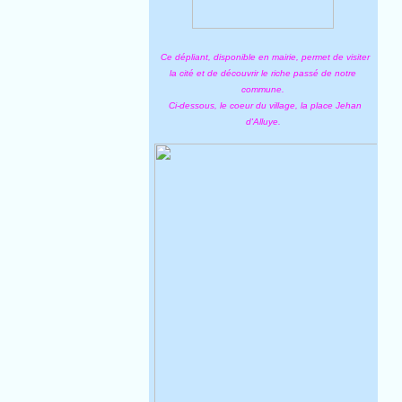
Ce dépliant, disponible en mairie, permet de visiter
la cité et de découvrir le riche passé de notre
commune.
Ci-dessous, le coeur du village, la place Jehan
d'Alluye.