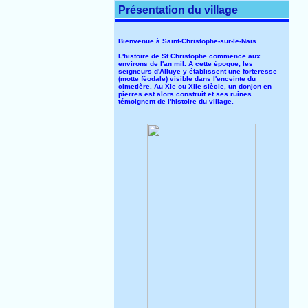
Présentation du village
Bienvenue à Saint-Christophe-sur-le-Nais
L'histoire de St Christophe commence aux
environs de l'an mil. A cette époque, les
seigneurs d'Alluye y établissent une forteresse
(motte féodale) visible dans l'enceinte du
cimetière. Au XIe ou XIIe siècle, un donjon en
pierres est alors construit et ses ruines
témoignent de l'histoire du village.