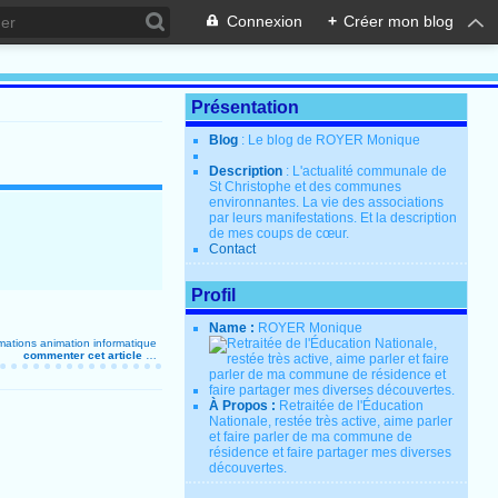
Connexion
+
Créer mon blog
Présentation
Blog
: Le blog de ROYER Monique
Description
: L'actualité communale de
St Christophe et des communes
environnantes. La vie des associations
par leurs manifestations. Et la description
de mes coups de cœur.
Contact
Profil
Name :
ROYER Monique
mations
animation
informatique
commenter cet article
…
À Propos :
Retraitée de l'Éducation
Nationale, restée très active, aime parler
et faire parler de ma commune de
résidence et faire partager mes diverses
découvertes.