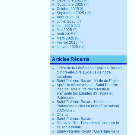
Décembre 2025
(4)
Novembre 2025
(7)
Octobre 2025
(6)
Septembre 2025
(15)
Août 2025
(4)
Juillet 2025
(7)
Juin 2025
(11)
Mai 2025
(7)
Avril 2025
(9)
Mars 2025
(9)
Février 2025
(4)
Janvier 2025
(10)
Articles Récents
Lettre de la Fédération Familles Rurales
d'Indre-et-Loire aux élus de notre
gterritoire
Saint-Paterne-Racan : Visite de l'église
Après la découverte de Saint-Paterne-
Insolite , une autre découverte a
enchanté les adeptes d’Histoire et
Patrimoine
Saint-Paterne-Racan : Histoire et
Patrimoine a clos en beauté sa saison
2025-2026
Chenu
Saint-Paterne-Racan :
Neuvy-le-Roi : Des animations pour la
saison estivale
Saint-Paterne-Racan : Ouverture de la