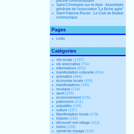
piscine communautaire
Saint-Christophe-sur-le-Nais : Assemblée
générale de l'association "La Biche agile"
Saint-Paterne-Racan : Le Club de Basket
communique
Pages
Links
Catégories
Vie locale
(1297)
vie associative
(752)
informations
(655)
manifestation culturelle
(634)
animation
(494)
économie locale
(459)
manifestations
(345)
musique
(319)
sport
(255)
environnement
(226)
patrimoine
(211)
actualités
(194)
culture
(187)
Manifestation locale
(178)
histoire
(168)
découvrir son village
(153)
loisirs
(130)
carnet de voyage
(124)