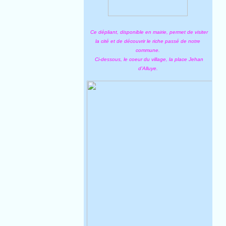
Ce dépliant, disponible en mairie, permet de visiter
la cité et de découvrir le riche passé de notre
commune.
Ci-dessous, le coeur du village, la place Jehan
d'Alluye.