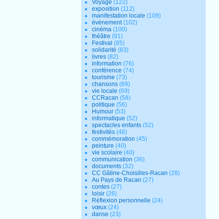
Voyage
(122)
exposition
(112)
manifestation locale
(109)
évènement
(102)
cinéma
(100)
théâtre
(91)
Festival
(85)
solidarité
(83)
livres
(82)
information
(76)
conférence
(74)
tourisme
(73)
chansons
(69)
vie locale
(69)
CCRacan
(58)
politique
(56)
Humour
(53)
informatique
(52)
spectacles enfants
(52)
festivités
(48)
commémoration
(45)
peinture
(40)
vie scolaire
(40)
communication
(36)
documents
(32)
CC Gâtine-Choisilles-Racan
(28)
Au Pays de Racan
(27)
contes
(27)
loisir
(26)
Réflexion personnelle
(24)
vœux
(24)
danse
(23)