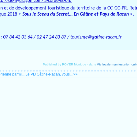
tp://cie-hydragon.com/la-corde-et-on/
ion et de développement touristique du territoire de la CC GC-PR. Re
tique 2018
« Sous le Sceau du Secret… En Gâtine et Pays de Racan ».
: 07 84 42 03 64 / 02 47 24 83 87 /
tourisme@gatine-racan.fr
Published by ROYER Monique
-
dans
Vie locale
manifestation cult
rienne parmi...
Le PIJ Gâtine-Racan, vous... >>