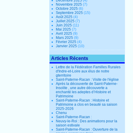
Décembre 2025
(4)
Novembre 2025
(7)
Octobre 2025
(6)
Septembre 2025
(15)
Août 2025
(4)
Juillet 2025
(7)
Juin 2025
(11)
Mai 2025
(7)
Avril 2025
(9)
Mars 2025
(9)
Février 2025
(4)
Janvier 2025
(10)
Articles Récents
Lettre de la Fédération Familles Rurales
d'Indre-et-Loire aux élus de notre
gterritoire
Saint-Paterne-Racan : Visite de l'église
Après la découverte de Saint-Paterne-
Insolite , une autre découverte a
enchanté les adeptes d’Histoire et
Patrimoine
Saint-Paterne-Racan : Histoire et
Patrimoine a clos en beauté sa saison
2025-2026
Chenu
Saint-Paterne-Racan :
Neuvy-le-Roi : Des animations pour la
saison estivale
Saint-Paterne-Racan : Ouverture de la