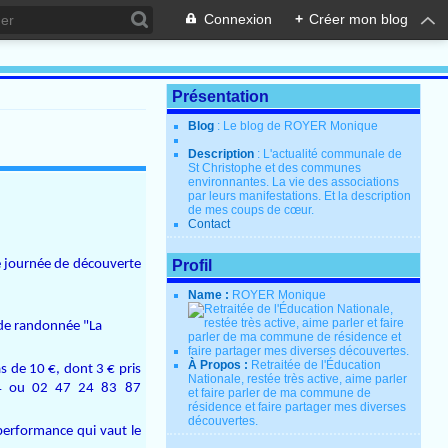
Connexion
+
Créer mon blog
Présentation
Blog
: Le blog de ROYER Monique
Description
: L'actualité communale de
St Christophe et des communes
environnantes. La vie des associations
par leurs manifestations. Et la description
de mes coups de cœur.
Contact
 journée de découverte
Profil
Name :
ROYER Monique
 de randonnée "La
À Propos :
Retraitée de l'Éducation
pas de 10 €, dont 3 € pris
Nationale, restée très active, aime parler
 64 ou 02 47 24 83 87
et faire parler de ma commune de
résidence et faire partager mes diverses
découvertes.
performance qui vaut le