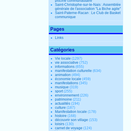
piscine communautaire
Saint-Christophe-sur-le-Nais : Assemblée
générale de l'association "La Biche agile"
Saint-Paterne-Racan : Le Club de Basket
communique
Pages
Links
Catégories
Vie locale
(1297)
vie associative
(752)
informations
(655)
manifestation culturelle
(634)
animation
(494)
économie locale
(459)
manifestations
(345)
musique
(319)
sport
(255)
environnement
(226)
patrimoine
(211)
actualités
(194)
culture
(187)
Manifestation locale
(178)
histoire
(168)
découvrir son village
(153)
loisirs
(130)
carnet de voyage
(124)