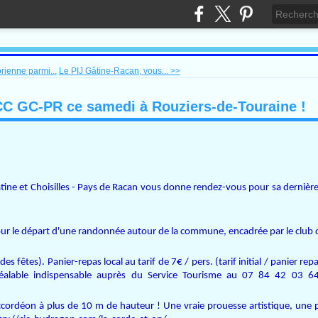
rienne parmi...
Le PIJ Gâtine-Racan, vous... >>
 CC GC-PR ce samedi à Rouziers-de-Touraine !
 et Choisilles - Pays de Racan vous donne rendez-vous pour sa dernière
 pour le départ d'une randonnée autour de la commune, encadrée par le club
des fêtes). Panier-repas local au tarif de 7€ / pers. (tarif initial / panier re
préalable indispensable auprès du Service Tourisme au 07 84 42 03
ccordéon à plus de 10 m de hauteur ! Une vraie prouesse artistique, une 