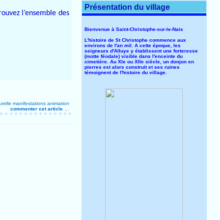
Présentation du village
trouvez l’ensemble des
Bienvenue à Saint-Christophe-sur-le-Nais
L'histoire de St Christophe commence aux
environs de l'an mil. A cette époque, les
seigneurs d'Alluye y établissent une forteresse
(motte féodale) visible dans l'enceinte du
cimetière. Au XIe ou XIIe siècle, un donjon en
pierres est alors construit et ses ruines
témoignent de l'histoire du village.
urelle
manifestations
animation
commenter cet article
…