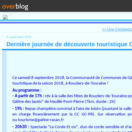
<< Une Christopho
5 septembre 2018
Dernière journée de découverte touristique
Ce samedi 8 septembre 2018, la Communauté de Communes de Gâtine
touristique de la saison 2018, à Rouziers-de-Touraine !
Au programme :
- A partir de 17h :
rdv à la salle des fêtes de Rouziers-de-Touraine
Gâtine des lacets" de Neuillé-Pont-Pierre (7km, durée : 2h)
- 19h :
Repas champêtre convivial à l'aire de loisirs (jouxtant la salle 
en charge financièrement par la CC GC-PR). Sur réservation 
ou
tourisme@gatine-racan.fr
- 20h30 :
Spectacle "La Corde Et on", duo de corde sensible et d'a