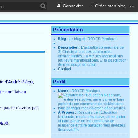
Connexion
+
Créer mon blog
Présentation
Blog
: Le blog de ROYER Monique
Description
: L'actualité communale de
St Christophe et des communes
environnantes. La vie des associations
par leurs manifestations. Et la description
de mes coups de cœur.
Contact
Profil
ie d’André Piégu,
Name :
ROYER Monique
ir une liaison
s pas et n'avons pas
À Propos :
Retraitée de l'Éducation
Nationale, restée très active, aime parler
et faire parler de ma commune de
0h30.
résidence et faire partager mes diverses
découvertes.