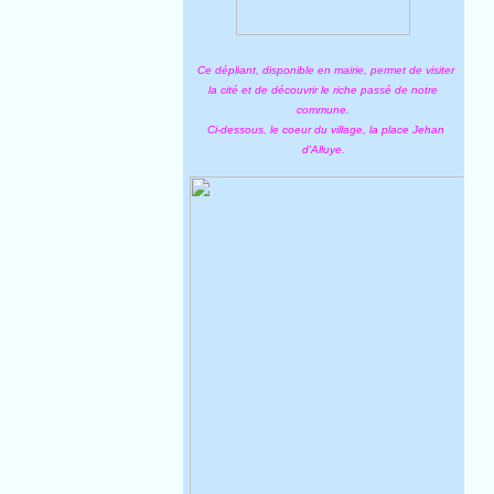
Ce dépliant, disponible en mairie, permet de visiter
la cité et de découvrir le riche passé de notre
commune.
Ci-dessous, le coeur du village, la place Jehan
d'Alluye.