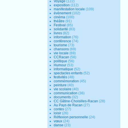
Voyage
(122)
exposition
(112)
manifestation locale
(109)
évènement
(102)
cinéma
(100)
théâtre
(91)
Festival
(85)
solidarité
(83)
livres
(82)
information
(76)
conférence
(74)
tourisme
(73)
chansons
(69)
vie locale
(69)
CCRacan
(58)
politique
(56)
Humour
(53)
informatique
(52)
spectacles enfants
(52)
festivités
(48)
commémoration
(45)
peinture
(40)
vie scolaire
(40)
communication
(36)
documents
(32)
CC Gâtine-Choisilles-Racan
(28)
Au Pays de Racan
(27)
contes
(27)
loisir
(26)
Réflexion personnelle
(24)
vœux
(24)
danse
(23)