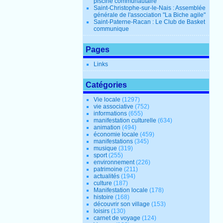
piscine communautaire
Saint-Christophe-sur-le-Nais : Assemblée
générale de l'association "La Biche agile"
Saint-Paterne-Racan : Le Club de Basket
communique
Pages
Links
Catégories
Vie locale
(1297)
vie associative
(752)
informations
(655)
manifestation culturelle
(634)
animation
(494)
économie locale
(459)
manifestations
(345)
musique
(319)
sport
(255)
environnement
(226)
patrimoine
(211)
actualités
(194)
culture
(187)
Manifestation locale
(178)
histoire
(168)
découvrir son village
(153)
loisirs
(130)
carnet de voyage
(124)