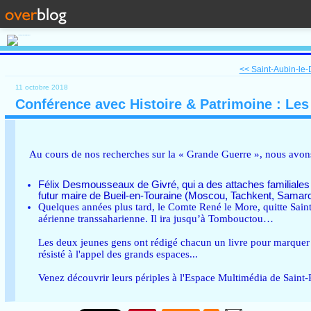
<< Saint-Aubin-le-D
11 octobre 2018
Conférence avec Histoire & Patrimoine : Le
Au cours de nos recherches sur la « Grande Guerre », nous avo
Félix Desmousseaux de Givré, qui a des attaches familiales
futur maire de Bueil-en-Touraine (Moscou, Tachkent, Samar
Quelques années plus tard, le Comte René le More, quitte Saint
aérienne transsaharienne. Il ira jusqu’à Tombouctou…
Les deux jeunes gens ont rédigé chacun un livre pour marquer 
résisté à l'appel des grands espaces...
Venez découvrir leurs périples à l'Espace Multimédia de Saint