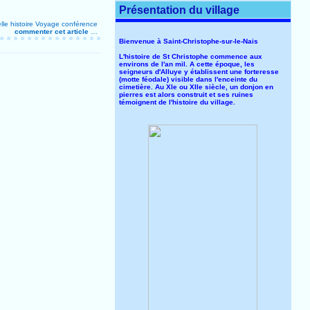
Présentation du village
lle
histoire
Voyage
conférence
commenter cet article
…
Bienvenue à Saint-Christophe-sur-le-Nais
L'histoire de St Christophe commence aux
environs de l'an mil. A cette époque, les
seigneurs d'Alluye y établissent une forteresse
(motte féodale) visible dans l'enceinte du
cimetière. Au XIe ou XIIe siècle, un donjon en
pierres est alors construit et ses ruines
témoignent de l'histoire du village.