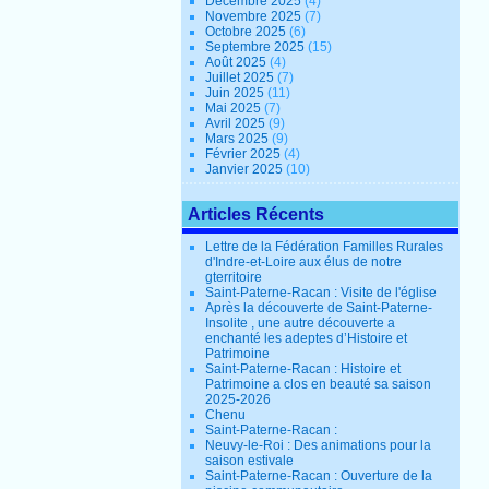
Décembre 2025
(4)
Novembre 2025
(7)
Octobre 2025
(6)
Septembre 2025
(15)
Août 2025
(4)
Juillet 2025
(7)
Juin 2025
(11)
Mai 2025
(7)
Avril 2025
(9)
Mars 2025
(9)
Février 2025
(4)
Janvier 2025
(10)
Articles Récents
Lettre de la Fédération Familles Rurales
d'Indre-et-Loire aux élus de notre
gterritoire
Saint-Paterne-Racan : Visite de l'église
Après la découverte de Saint-Paterne-
Insolite , une autre découverte a
enchanté les adeptes d’Histoire et
Patrimoine
Saint-Paterne-Racan : Histoire et
Patrimoine a clos en beauté sa saison
2025-2026
Chenu
Saint-Paterne-Racan :
Neuvy-le-Roi : Des animations pour la
saison estivale
Saint-Paterne-Racan : Ouverture de la