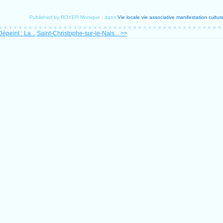
Published by ROYER Monique
-
dans
Vie locale
vie associative
manifestation culture
épeint : La...
Saint-Christophe-sur-le-Nais... >>