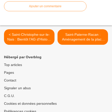
Ajouter un commentaire
< Saint-Christophe-sur-le-
Saint-Paterne-Racan :
Nais : Bientôt l'AG d'Histoire
Aménagement de la place
& Patrimoine
de la République >
Hébergé par Overblog
Top articles
Pages
Contact
Signaler un abus
C.G.U.
Cookies et données personnelles
Préférences cookies