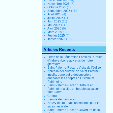
Décembre 2025
(4)
Novembre 2025
(7)
Octobre 2025
(6)
Septembre 2025
(15)
Août 2025
(4)
Juillet 2025
(7)
Juin 2025
(11)
Mai 2025
(7)
Avril 2025
(9)
Mars 2025
(9)
Février 2025
(4)
Janvier 2025
(10)
Articles Récents
Lettre de la Fédération Familles Rurales
d'Indre-et-Loire aux élus de notre
gterritoire
Saint-Paterne-Racan : Visite de l'église
Après la découverte de Saint-Paterne-
Insolite , une autre découverte a
enchanté les adeptes d’Histoire et
Patrimoine
Saint-Paterne-Racan : Histoire et
Patrimoine a clos en beauté sa saison
2025-2026
Chenu
Saint-Paterne-Racan :
Neuvy-le-Roi : Des animations pour la
saison estivale
Saint-Paterne-Racan : Ouverture de la