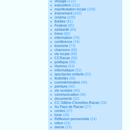
Voyage
(122)
exposition
(112)
manifestation locale
(109)
évènement
(102)
cinéma
(100)
théâtre
(91)
Festival
(85)
solidarité
(83)
livres
(82)
information
(76)
conférence
(74)
tourisme
(73)
chansons
(69)
vie locale
(69)
CCRacan
(58)
politique
(56)
Humour
(53)
informatique
(52)
spectacles enfants
(52)
festivités
(48)
commémoration
(45)
peinture
(40)
vie scolaire
(40)
communication
(36)
documents
(32)
CC Gâtine-Choisilles-Racan
(28)
Au Pays de Racan
(27)
contes
(27)
loisir
(26)
Réflexion personnelle
(24)
vœux
(24)
danse
(23)