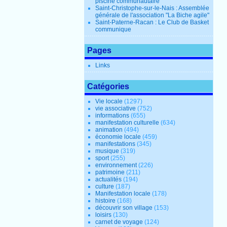
piscine communautaire
Saint-Christophe-sur-le-Nais : Assemblée
générale de l'association "La Biche agile"
Saint-Paterne-Racan : Le Club de Basket
communique
Pages
Links
Catégories
Vie locale
(1297)
vie associative
(752)
informations
(655)
manifestation culturelle
(634)
animation
(494)
économie locale
(459)
manifestations
(345)
musique
(319)
sport
(255)
environnement
(226)
patrimoine
(211)
actualités
(194)
culture
(187)
Manifestation locale
(178)
histoire
(168)
découvrir son village
(153)
loisirs
(130)
carnet de voyage
(124)