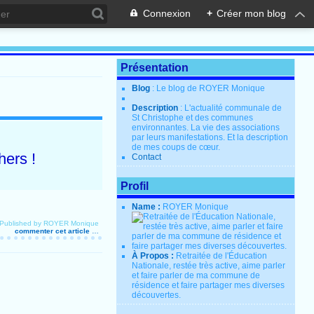
Connexion
+
Créer mon blog
Présentation
Blog
: Le blog de ROYER Monique
Description
: L'actualité communale de
St Christophe et des communes
environnantes. La vie des associations
par leurs manifestations. Et la description
de mes coups de cœur.
hers !
Contact
Profil
Name :
ROYER Monique
Published by ROYER Monique
commenter cet article
…
À Propos :
Retraitée de l'Éducation
Nationale, restée très active, aime parler
et faire parler de ma commune de
résidence et faire partager mes diverses
découvertes.