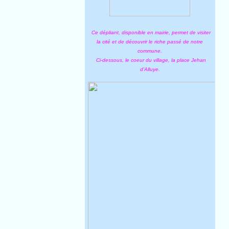
Ce dépliant, disponible en mairie, permet de visiter
la cité et de découvrir le riche passé de notre
commune.
Ci-dessous, le coeur du village, la place Jehan
d'Alluye.