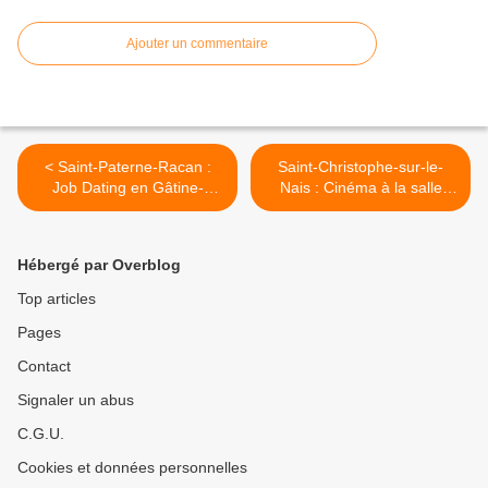
Ajouter un commentaire
< Saint-Paterne-Racan :
Saint-Christophe-sur-le-
Job Dating en Gâtine-
Nais : Cinéma à la salle
Racan
socioculturelle "Le Foyer"
organisé par l'association
du Foyer rural >
Hébergé par Overblog
Top articles
Pages
Contact
Signaler un abus
C.G.U.
Cookies et données personnelles