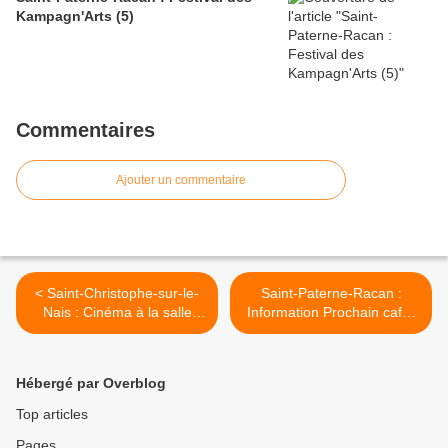
Kampagn'Arts (5)
Commentaires
Ajouter un commentaire
< Saint-Christophe-sur-le-
Saint-Paterne-Racan :
Nais : Cinéma à la salle
Information Prochain café-
socioculturelle "Le Foyer"
Conseil au multimédia >
organisé par l'association
du Foyer rural
Hébergé par Overblog
Top articles
Pages