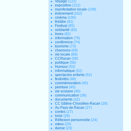
Voyage
(122)
exposition
(112)
manifestation locale
(109)
évènement
(102)
cinéma
(100)
théâtre
(91)
Festival
(85)
solidarité
(83)
livres
(82)
information
(76)
conférence
(74)
tourisme
(73)
chansons
(69)
vie locale
(69)
CCRacan
(58)
politique
(56)
Humour
(53)
informatique
(52)
spectacles enfants
(52)
festivités
(48)
commémoration
(45)
peinture
(40)
vie scolaire
(40)
communication
(36)
documents
(32)
CC Gâtine-Choisilles-Racan
(28)
Au Pays de Racan
(27)
contes
(27)
loisir
(26)
Réflexion personnelle
(24)
vœux
(24)
danse
(23)