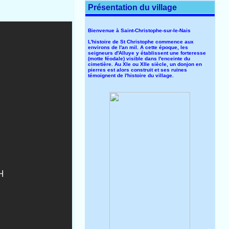
Présentation du village
Bienvenue à Saint-Christophe-sur-le-Nais
L'histoire de St Christophe commence aux
environs de l'an mil. A cette époque, les
seigneurs d'Alluye y établissent une forteresse
(motte féodale) visible dans l'enceinte du
cimetière. Au XIe ou XIIe siècle, un donjon en
pierres est alors construit et ses ruines
témoignent de l'histoire du village.