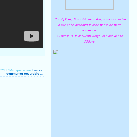
Ce dépliant, disponible en mairie, permet de visiter
la cité et de découvrir le riche passé de notre
commune.
Ci-dessous, le coeur du village, la place Jehan
d'Alluye.
ROYER Monique
-
dans
Festival
commenter cet article
…