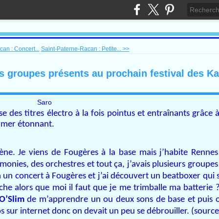
an : Concert...
Saint-Paterne-Racan : Petite... >>
es groupes présents au prochain festival des 
Saro
es titres électro à la fois pointus et entraînants grâce 
rmer étonnant.
ne. Je viens de Fougères à la base mais j’habite Renne
armonies, des orchestres et tout ça, j’avais plusieurs groupe
 à un concert à Fougères et j’ai découvert un beatboxer qui 
che alors que moi il faut que je me trimballe ma batterie ? 
O’Slim
de m’apprendre un ou deux sons de base et puis o
utos sur internet donc on devait un peu se débrouiller. (sourc