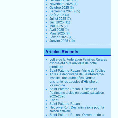
Décembre 2025
(4)
Novembre 2025
(7)
Octobre 2025
(6)
Septembre 2025
(15)
Août 2025
(4)
Juillet 2025
(7)
Juin 2025
(11)
Mai 2025
(7)
Avril 2025
(9)
Mars 2025
(9)
Février 2025
(4)
Janvier 2025
(10)
Articles Récents
Lettre de la Fédération Familles Rurales
d'Indre-et-Loire aux élus de notre
gterritoire
Saint-Paterne-Racan : Visite de l'église
Après la découverte de Saint-Paterne-
Insolite , une autre découverte a
enchanté les adeptes d’Histoire et
Patrimoine
Saint-Paterne-Racan : Histoire et
Patrimoine a clos en beauté sa saison
2025-2026
Chenu
Saint-Paterne-Racan :
Neuvy-le-Roi : Des animations pour la
saison estivale
Saint-Paterne-Racan : Ouverture de la