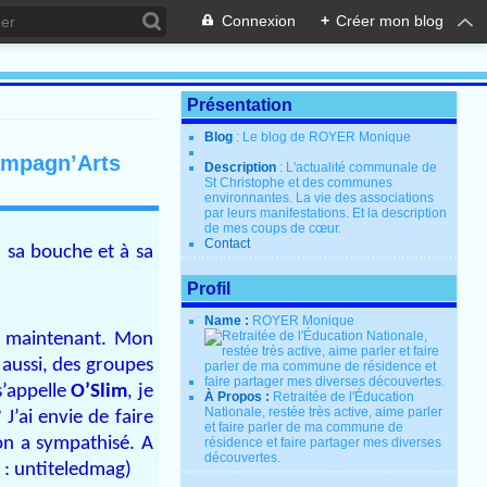
Connexion
+
Créer mon blog
Présentation
Blog
: Le blog de ROYER Monique
Kampagn’Arts
Description
: L'actualité communale de
St Christophe et des communes
environnantes. La vie des associations
par leurs manifestations. Et la description
de mes coups de cœur.
Contact
à sa bouche et à sa
Profil
Name :
ROYER Monique
s maintenant. Mon
s aussi, des groupes
s’appelle
O’Slim
, je
À Propos :
Retraitée de l'Éducation
Nationale, restée très active, aime parler
J’ai envie de faire
et faire parler de ma commune de
n a sympathisé. A
résidence et faire partager mes diverses
découvertes.
e : untiteledmag)