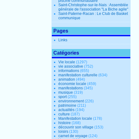
piscine communautaire
Saint-Christophe-sur-le-Nais : Assemblée
générale de l'association "La Biche agile"
Saint-Paterne-Racan : Le Club de Basket
communique
Pages
Links
Catégories
Vie locale
(1297)
vie associative
(752)
informations
(655)
manifestation culturelle
(634)
animation
(494)
économie locale
(459)
manifestations
(345)
musique
(319)
sport
(255)
environnement
(226)
patrimoine
(211)
actualités
(194)
culture
(187)
Manifestation locale
(178)
histoire
(168)
découvrir son village
(153)
loisirs
(130)
carnet de voyage
(124)