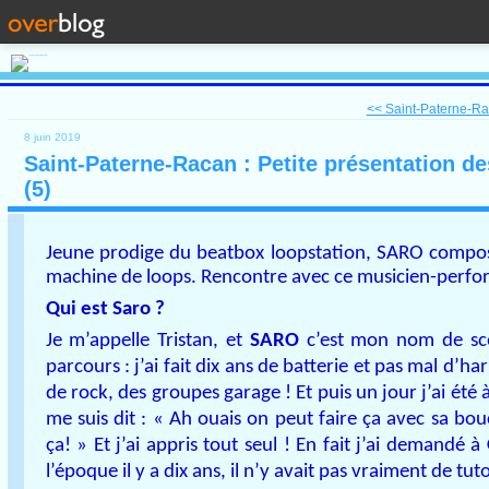
<< Saint-Paterne-Rac
8 juin 2019
Saint-Paterne-Racan : Petite présentation d
(5)
Jeune prodige du beatbox loopstation, SARO compose d
machine de loops. Rencontre avec ce musicien-perfo
Qui est Saro ?
Je m’appelle Tristan, et
SARO
c’est mon nom de scè
parcours : j’ai fait dix ans de batterie et pas mal d’h
de rock, des groupes garage ! Et puis un jour j’ai été
me suis dit : « Ah ouais on peut faire ça avec sa bou
ça! » Et j’ai appris tout seul ! En fait j’ai demandé à
l’époque il y a dix ans, il n’y avait pas vraiment de t