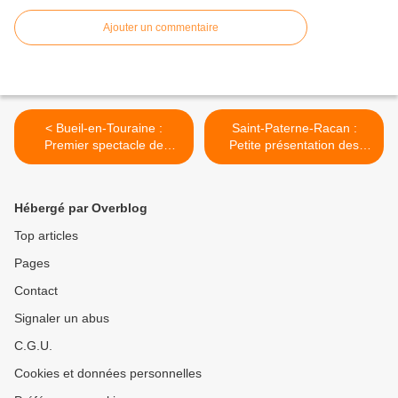
Ajouter un commentaire
< Bueil-en-Touraine :
Saint-Paterne-Racan :
Premier spectacle de
Petite présentation des
l'année pour l'association
groupes présents au
"Autour de la Collégiale"
prochain festival des
Kampagn’Arts (10) >
Hébergé par Overblog
Top articles
Pages
Contact
Signaler un abus
C.G.U.
Cookies et données personnelles