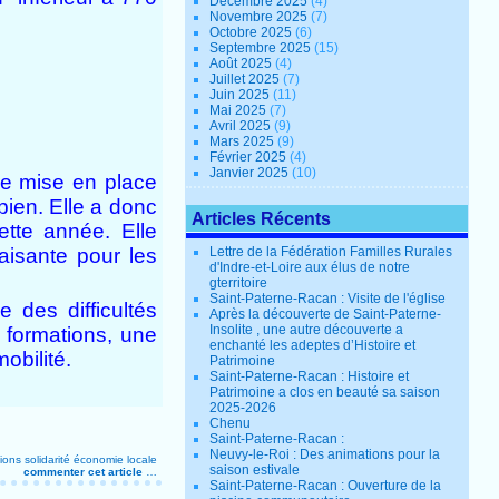
Décembre 2025
(4)
Novembre 2025
(7)
Octobre 2025
(6)
Septembre 2025
(15)
Août 2025
(4)
Juillet 2025
(7)
Juin 2025
(11)
Mai 2025
(7)
Avril 2025
(9)
Mars 2025
(9)
Février 2025
(4)
Janvier 2025
(10)
re mise en place
bien. Elle a donc
Articles Récents
ette année. Elle
faisante pour les
Lettre de la Fédération Familles Rurales
d'Indre-et-Loire aux élus de notre
gterritoire
Saint-Paterne-Racan : Visite de l'église
e des difficultés
Après la découverte de Saint-Paterne-
Insolite , une autre découverte a
 formations, une
enchanté les adeptes d’Histoire et
obilité.
Patrimoine
Saint-Paterne-Racan : Histoire et
Patrimoine a clos en beauté sa saison
2025-2026
Chenu
Saint-Paterne-Racan :
Neuvy-le-Roi : Des animations pour la
ions
solidarité
économie locale
saison estivale
commenter cet article
…
Saint-Paterne-Racan : Ouverture de la