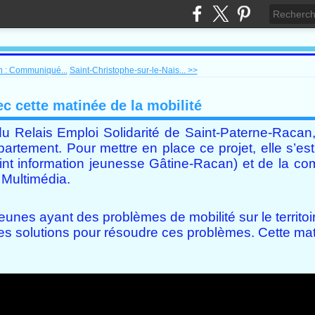
n : Communiqué...
Saint-Christophe-sur-le-Nais... >>
ec cette matinée de la mobilité
u Relais Emploi Solidarité de Saint-Paterne-Racan, 
partement. Pour mettre en place ce projet, elle s’es
int information jeunesse Gâtine-Racan) et de la c
 Multimédia.
eunes ayant des problèmes de mobilité sur le territoi
es solutions pour résoudre ces problèmes. Cette mat