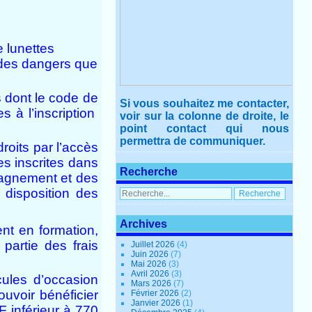
e lunettes
e des dangers que
s dont le code de
Si vous souhaitez me contacter,
s à l’inscription
voir sur la colonne de droite, le
point contact qui nous
permettra de communiquer.
droits par l’accès
es inscrites dans
Recherche
mpagnement et des
 disposition des
Archives
nt en formation,
partie des frais
Juillet 2026
(4)
Juin 2026
(7)
Mai 2026
(3)
Avril 2026
(3)
cules d’occasion
Mars 2026
(7)
uvoir bénéficier
Février 2026
(2)
Janvier 2026
(1)
F inférieur à 770