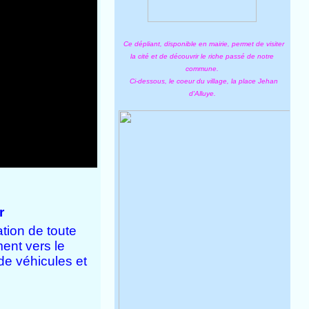
Ce dépliant, disponible en mairie, permet de visiter
la cité et de découvrir le riche passé de notre
commune.
Ci-dessous, le coeur du village, la place Jehan
d'Alluye.
r
ation de toute
ent vers le
 de véhicules et