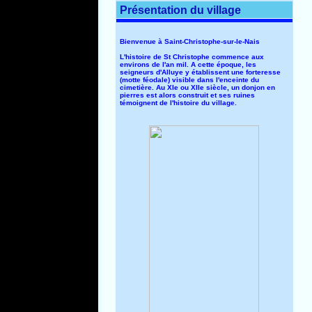
Présentation du village
Bienvenue à Saint-Christophe-sur-le-Nais
L'histoire de St Christophe commence aux
environs de l'an mil. A cette époque, les
seigneurs d'Alluye y établissent une forteresse
(motte féodale) visible dans l'enceinte du
cimetière. Au XIe ou XIIe siècle, un donjon en
pierres est alors construit et ses ruines
témoignent de l'histoire du village.