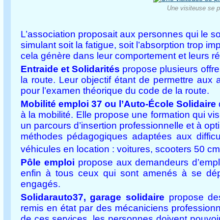
Une visiteuse se p
L’association proposait aux personnes qui le so
simulant soit la fatigue, soit l’absorption trop 
cela génère dans leur comportement et leurs ré
Entraide et Solidarités
propose plusieurs offr
la route. Leur objectif étant de permettre aux
pour l’examen théorique du code de la route.
Mobilité emploi 37 ou l’Auto-École Solidaire
à la mobilité. Elle propose une formation qui vi
un parcours d’insertion professionnelle et à o
méthodes pédagogiques adaptées aux difficul
véhicules en location : voitures, scooters 50 cm
Pôle emploi
propose aux demandeurs d’emploi 
enfin à tous ceux qui sont amenés à se dépla
engagés.
Solidarauto37, garage solidaire
propose des
remis en état par des mécaniciens professionn
de ces services, les personnes doivent pouvoir 