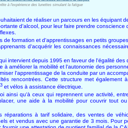
rête à l'expérience des lunettes simulant la fatigue
uhaitaient de réaliser un parcours en les équipant d
importante d’alcool, pour leur faire prendre conscienc
flexes.
es de formation et d’apprentissages en petits groupe
 apprenants d’acquérir les connaissances nécessaire
qui intervient depuis 1995 en faveur de l’égalité des 
se à améliorer la mobilité et l’autonomie des personn
ptimiser l’apprentissage de la conduite par un acco
tés rencontrées. Cette structure met également à
3
et vélos à assistance électrique.
ainsi qu’à ceux qui reprennent une activité, entre
cer, une aide à la mobilité pour couvrir tout ou 
 réparations à tarif solidaire, des ventes de véhi
els et vendus avec une garantie de 3 mois. Pour po
fournir une attestation de quotient familial de la CA