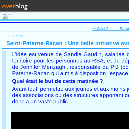
<< Saint-Paterne-Raca
17 mai 2019
Saint-Paterne-Racan : Une belle initiative av
L’idée est venue de Sandie Gaudin, salariée d
territoire pour les personnes au RSA, et du dé
de Jennifer Menzaghi, responsable du PIJ (po
Paterne-Racan qui a mis à disposition l’espace
Quel était le but de cette matinée ?
Avant tout, permettre aux jeunes et aux moins j
des associations ou des structures apportant d
donc à un vaste public.