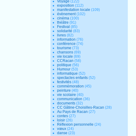
Voyage
(122)
exposition
(112)
manifestation locale
(109)
évènement
(102)
cinéma
(100)
théâtre
(91)
Festival
(85)
solidarité
(83)
livres
(82)
information
(76)
conférence
(74)
tourisme
(73)
chansons
(69)
vie locale
(69)
CCRacan
(58)
politique
(56)
Humour
(53)
informatique
(52)
spectacles enfants
(52)
festivités
(48)
commémoration
(45)
peinture
(40)
vie scolaire
(40)
communication
(36)
documents
(32)
CC Gâtine-Choisilles-Racan
(28)
Au Pays de Racan
(27)
contes
(27)
loisir
(26)
Réflexion personnelle
(24)
vœux
(24)
danse
(23)