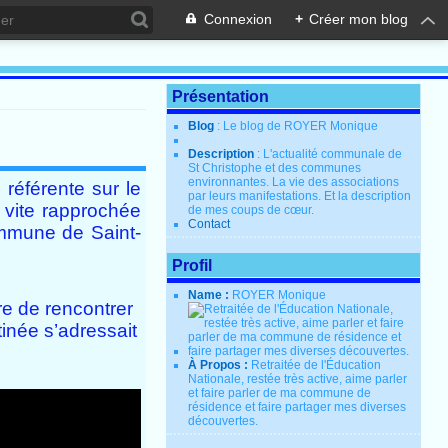
Connexion
+
Créer mon blog
Présentation
Blog
: Le blog de ROYER Monique
Description
: L'actualité communale de
St Christophe et des communes
environnantes. La vie des associations
référente sur le
par leurs manifestations. Et la description
t vite rapprochée
de mes coups de cœur.
Contact
ommune de Saint-
Profil
Name :
ROYER Monique
re de rencontrer
inée s’adressait
À Propos :
Retraitée de l'Éducation
Nationale, restée très active, aime parler
et faire parler de ma commune de
résidence et faire partager mes diverses
découvertes.