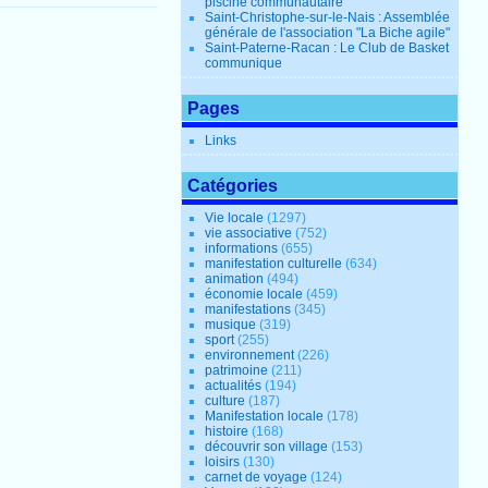
piscine communautaire
Saint-Christophe-sur-le-Nais : Assemblée
générale de l'association "La Biche agile"
Saint-Paterne-Racan : Le Club de Basket
communique
Pages
Links
Catégories
Vie locale
(1297)
vie associative
(752)
informations
(655)
manifestation culturelle
(634)
animation
(494)
économie locale
(459)
manifestations
(345)
musique
(319)
sport
(255)
environnement
(226)
patrimoine
(211)
actualités
(194)
culture
(187)
Manifestation locale
(178)
histoire
(168)
découvrir son village
(153)
loisirs
(130)
carnet de voyage
(124)