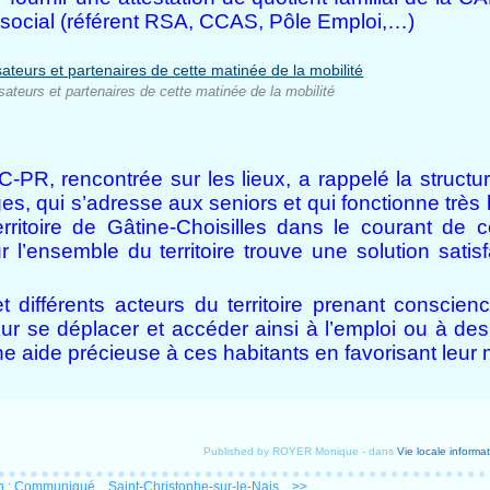
r social (référent RSA, CCAS, Pôle Emploi,…)
teurs et partenaires de cette matinée de la mobilité
-PR, rencontrée sur les lieux, a rappelé la structu
es, qui s’adresse aux seniors et qui fonctionne très 
erritoire de Gâtine-Choisilles dans le courant de c
r l’ensemble du territoire trouve une solution satis
 différents acteurs du territoire prenant conscienc
ur se déplacer et accéder ainsi à l’emploi ou à des
e aide précieuse à ces habitants en favorisant leur m
Published by ROYER Monique
-
dans
Vie locale
informat
n : Communiqué...
Saint-Christophe-sur-le-Nais... >>