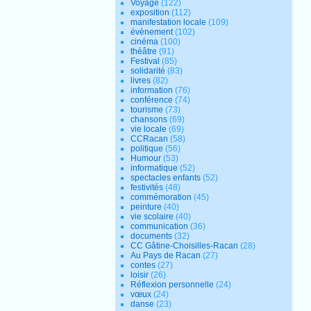
Voyage
(122)
exposition
(112)
manifestation locale
(109)
évènement
(102)
cinéma
(100)
théâtre
(91)
Festival
(85)
solidarité
(83)
livres
(82)
information
(76)
conférence
(74)
tourisme
(73)
chansons
(69)
vie locale
(69)
CCRacan
(58)
politique
(56)
Humour
(53)
informatique
(52)
spectacles enfants
(52)
festivités
(48)
commémoration
(45)
peinture
(40)
vie scolaire
(40)
communication
(36)
documents
(32)
CC Gâtine-Choisilles-Racan
(28)
Au Pays de Racan
(27)
contes
(27)
loisir
(26)
Réflexion personnelle
(24)
vœux
(24)
danse
(23)