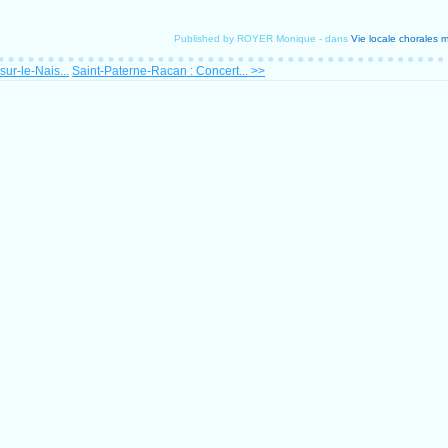
Published by ROYER Monique
-
dans
Vie locale
chorales
m
ur-le-Nais...
Saint-Paterne-Racan : Concert... >>