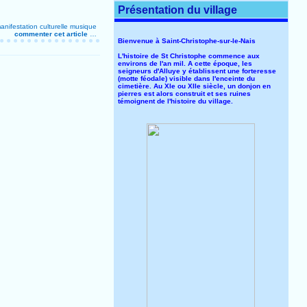
Présentation du village
anifestation culturelle
musique
commenter cet article
…
Bienvenue à Saint-Christophe-sur-le-Nais
L'histoire de St Christophe commence aux
environs de l'an mil. A cette époque, les
seigneurs d'Alluye y établissent une forteresse
(motte féodale) visible dans l'enceinte du
cimetière. Au XIe ou XIIe siècle, un donjon en
pierres est alors construit et ses ruines
témoignent de l'histoire du village.