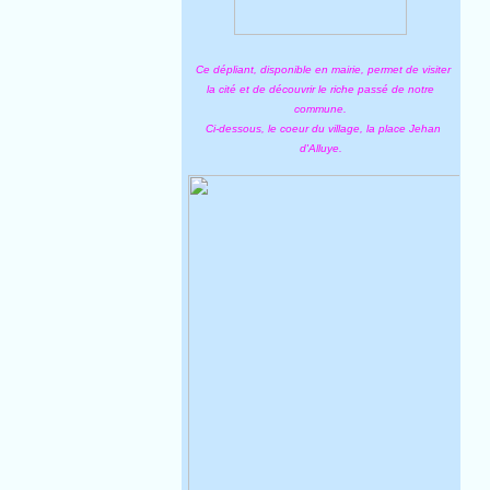
Ce dépliant, disponible en mairie, permet de visiter
la cité et de découvrir le riche passé de notre
commune.
Ci-dessous, le coeur du village, la place Jehan
d'Alluye.