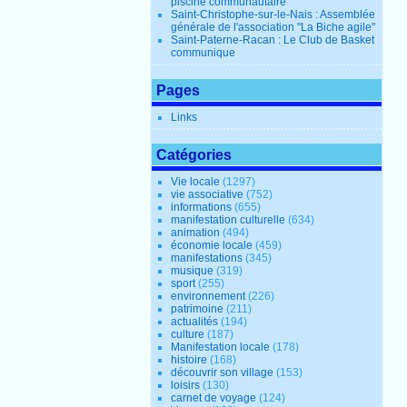
piscine communautaire
Saint-Christophe-sur-le-Nais : Assemblée
générale de l'association "La Biche agile"
Saint-Paterne-Racan : Le Club de Basket
communique
Pages
Links
Catégories
Vie locale
(1297)
vie associative
(752)
informations
(655)
manifestation culturelle
(634)
animation
(494)
économie locale
(459)
manifestations
(345)
musique
(319)
sport
(255)
environnement
(226)
patrimoine
(211)
actualités
(194)
culture
(187)
Manifestation locale
(178)
histoire
(168)
découvrir son village
(153)
loisirs
(130)
carnet de voyage
(124)