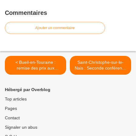
Commentaires
Ajouter un commentaire
< Bueil-en-Touraine :
Saint-Christophe-sur-le-
remise des prix aux
Nais : Seconde conférence
lauréats du salon peinture,
d'Histoire et Patrimoine
sculpture, dessin
"Gilles Douté,
Christophorien, premier
Hébergé par Overblog
vétérinaire de Touraine" >
Top articles
Pages
Contact
Signaler un abus