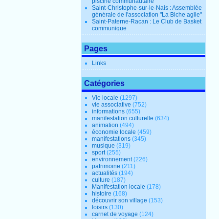
piscine communautaire
Saint-Christophe-sur-le-Nais : Assemblée
générale de l'association "La Biche agile"
Saint-Paterne-Racan : Le Club de Basket
communique
Pages
Links
Catégories
Vie locale
(1297)
vie associative
(752)
informations
(655)
manifestation culturelle
(634)
animation
(494)
économie locale
(459)
manifestations
(345)
musique
(319)
sport
(255)
environnement
(226)
patrimoine
(211)
actualités
(194)
culture
(187)
Manifestation locale
(178)
histoire
(168)
découvrir son village
(153)
loisirs
(130)
carnet de voyage
(124)