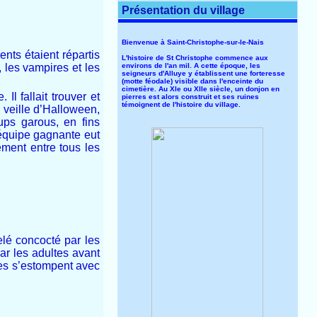
Présentation du village
Bienvenue à Saint-Christophe-sur-le-Nais
nts étaient répartis
L'histoire de St Christophe commence aux
environs de l'an mil. A cette époque, les
 les vampires et les
seigneurs d'Alluye y établissent une forteresse
(motte féodale) visible dans l'enceinte du
cimetière. Au XIe ou XIIe siècle, un donjon en
Il fallait trouver et
pierres est alors construit et ses ruines
témoignent de l'histoire du village.
a veille d’Halloween,
ups garous, en fins
L’équipe gagnante eut
lement entre tous les
elé concocté par les
par les adultes avant
ces s’estompent avec