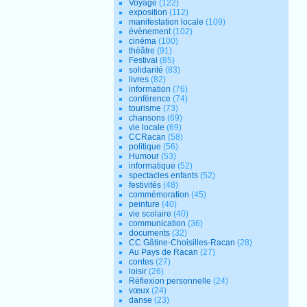
Voyage
(122)
exposition
(112)
manifestation locale
(109)
évènement
(102)
cinéma
(100)
théâtre
(91)
Festival
(85)
solidarité
(83)
livres
(82)
information
(76)
conférence
(74)
tourisme
(73)
chansons
(69)
vie locale
(69)
CCRacan
(58)
politique
(56)
Humour
(53)
informatique
(52)
spectacles enfants
(52)
festivités
(48)
commémoration
(45)
peinture
(40)
vie scolaire
(40)
communication
(36)
documents
(32)
CC Gâtine-Choisilles-Racan
(28)
Au Pays de Racan
(27)
contes
(27)
loisir
(26)
Réflexion personnelle
(24)
vœux
(24)
danse
(23)