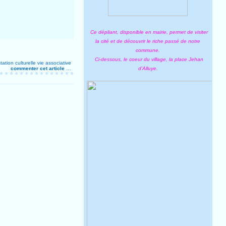
Ce dépliant, disponible en mairie, permet de visiter
la cité et de découvrir le riche passé de notre
commune.
Ci-dessous, le coeur du village, la place Jehan
ation culturelle
vie associative
commenter cet article
…
d'Alluye.