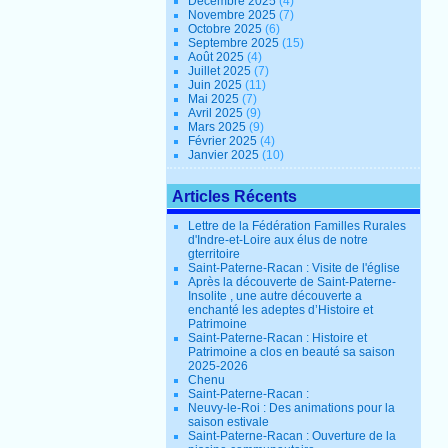
Décembre 2025
(4)
Novembre 2025
(7)
Octobre 2025
(6)
Septembre 2025
(15)
Août 2025
(4)
Juillet 2025
(7)
Juin 2025
(11)
Mai 2025
(7)
Avril 2025
(9)
Mars 2025
(9)
Février 2025
(4)
Janvier 2025
(10)
Articles Récents
Lettre de la Fédération Familles Rurales
d'Indre-et-Loire aux élus de notre
gterritoire
Saint-Paterne-Racan : Visite de l'église
Après la découverte de Saint-Paterne-
Insolite , une autre découverte a
enchanté les adeptes d’Histoire et
Patrimoine
Saint-Paterne-Racan : Histoire et
Patrimoine a clos en beauté sa saison
2025-2026
Chenu
Saint-Paterne-Racan :
Neuvy-le-Roi : Des animations pour la
saison estivale
Saint-Paterne-Racan : Ouverture de la