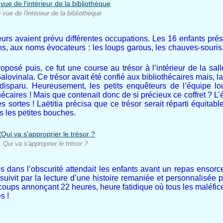
 vue de l'intérieur de la bibliothèque
urs avaient prévu différentes occupations. Les 16 enfants prése
ns, aux noms évocateurs : les loups garous, les chauves-souris,
posé puis, ce fut une course au trésor à l’intérieur de la salle. 
alovinala. Ce trésor avait été confié aux bibliothécaires mais, l
disparu. Heureusement, les petits enquêteurs de l’équipe lo
thécaires ! Mais que contenait donc de si précieux ce coffret ? 
tes sortes ! Laëtitia précisa que ce trésor serait réparti équitab
es les petites bouches.
Qui va s'approprier le trésor ?
s dans l’obscurité attendait les enfants avant un repas ensorc
rsuivit par la lecture d’une histoire remaniée et personnalisée 
coups annonçant 22 heures, heure fatidique où tous les maléfi
s !