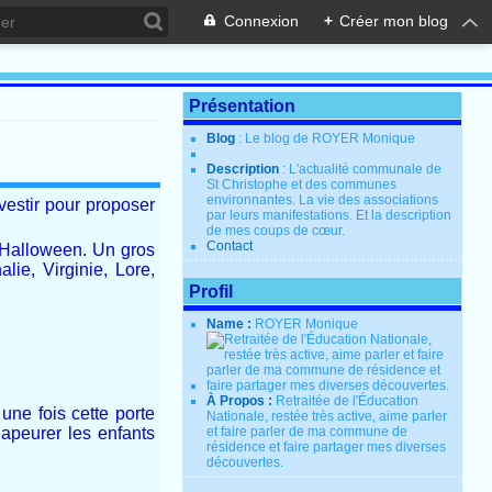
Connexion
+
Créer mon blog
Présentation
Blog
: Le blog de ROYER Monique
Description
: L'actualité communale de
St Christophe et des communes
environnantes. La vie des associations
vestir pour proposer
par leurs manifestations. Et la description
de mes coups de cœur.
Contact
d’Halloween. Un gros
lie, Virginie, Lore,
Profil
Name :
ROYER Monique
À Propos :
Retraitée de l'Éducation
 une fois cette porte
Nationale, restée très active, aime parler
apeurer les enfants
et faire parler de ma commune de
résidence et faire partager mes diverses
découvertes.