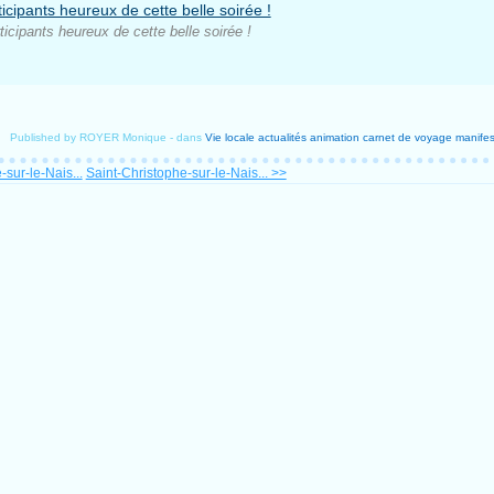
ticipants heureux de cette belle soirée !
Published by ROYER Monique
-
dans
Vie locale
actualités
animation
carnet de voyage
manifest
sur-le-Nais...
Saint-Christophe-sur-le-Nais... >>