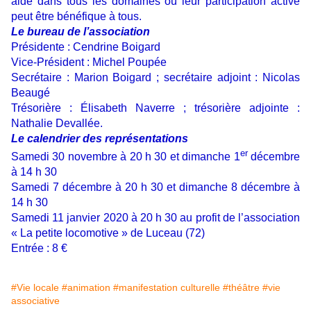
aide dans tous les domaines où leur participation active
peut être bénéfique à tous.
Le bureau de l’association
Présidente : Cendrine Boigard
Vice-Président : Michel Poupée
Secrétaire : Marion Boigard ; secrétaire adjoint : Nicolas
Beaugé
Trésorière : Élisabeth Naverre ; trésorière adjointe :
Nathalie Devallée.
Le calendrier des représentations
er
Samedi 30 novembre à 20 h 30 et dimanche 1
décembre
à 14 h 30
Samedi 7 décembre à 20 h 30 et dimanche 8 décembre à
14 h 30
Samedi 11 janvier 2020 à 20 h 30 au profit de l’association
« La petite locomotive » de Luceau (72)
Entrée : 8 €
#Vie locale
#animation
#manifestation culturelle
#théâtre
#vie
associative