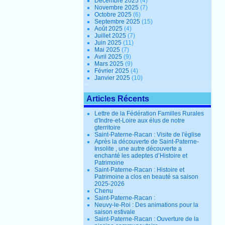
Décembre 2025
(4)
Novembre 2025
(7)
Octobre 2025
(6)
Septembre 2025
(15)
Août 2025
(4)
Juillet 2025
(7)
Juin 2025
(11)
Mai 2025
(7)
Avril 2025
(9)
Mars 2025
(9)
Février 2025
(4)
Janvier 2025
(10)
Articles Récents
Lettre de la Fédération Familles Rurales
d'Indre-et-Loire aux élus de notre
gterritoire
Saint-Paterne-Racan : Visite de l'église
Après la découverte de Saint-Paterne-
Insolite , une autre découverte a
enchanté les adeptes d’Histoire et
Patrimoine
Saint-Paterne-Racan : Histoire et
Patrimoine a clos en beauté sa saison
2025-2026
Chenu
Saint-Paterne-Racan :
Neuvy-le-Roi : Des animations pour la
saison estivale
Saint-Paterne-Racan : Ouverture de la