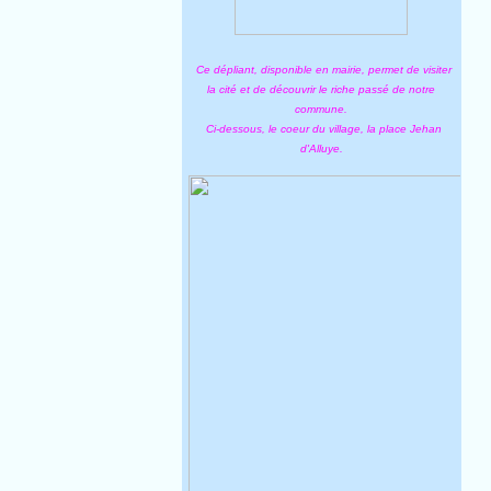
Ce dépliant, disponible en mairie, permet de visiter
la cité et de découvrir le riche passé de notre
commune.
Ci-dessous, le coeur du village, la place Jehan
d'Alluye.