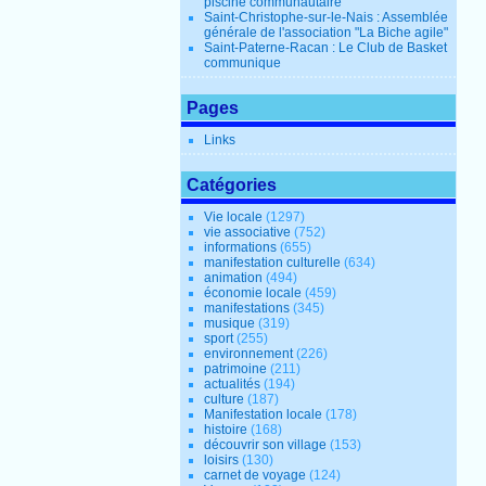
piscine communautaire
Saint-Christophe-sur-le-Nais : Assemblée
générale de l'association "La Biche agile"
Saint-Paterne-Racan : Le Club de Basket
communique
Pages
Links
Catégories
Vie locale
(1297)
vie associative
(752)
informations
(655)
manifestation culturelle
(634)
animation
(494)
économie locale
(459)
manifestations
(345)
musique
(319)
sport
(255)
environnement
(226)
patrimoine
(211)
actualités
(194)
culture
(187)
Manifestation locale
(178)
histoire
(168)
découvrir son village
(153)
loisirs
(130)
carnet de voyage
(124)