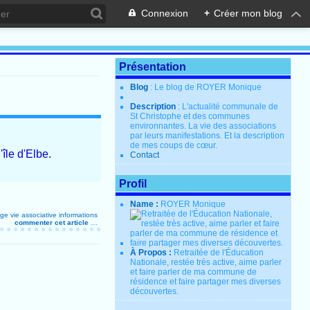
Connexion
+
Créer mon blog
Présentation
Blog
: Le blog de ROYER Monique
Description
: L'actualité communale de
St Christophe et des communes
environnantes. La vie des associations
par leurs manifestations. Et la description
de mes coups de cœur.
île d'Elbe.
Contact
Profil
Name :
ROYER Monique
ge
vie associative
informations
commenter cet article
…
À Propos :
Retraitée de l'Éducation
Nationale, restée très active, aime parler
et faire parler de ma commune de
résidence et faire partager mes diverses
découvertes.