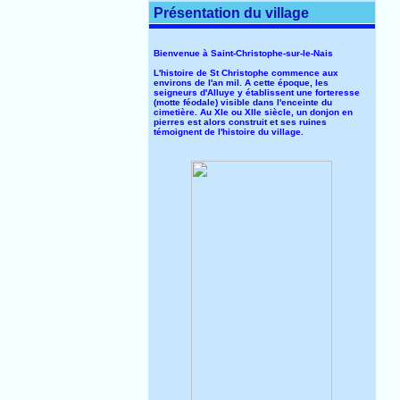
Présentation du village
Bienvenue à Saint-Christophe-sur-le-Nais
L'histoire de St Christophe commence aux
environs de l'an mil. A cette époque, les
seigneurs d'Alluye y établissent une forteresse
(motte féodale) visible dans l'enceinte du
cimetière. Au XIe ou XIIe siècle, un donjon en
pierres est alors construit et ses ruines
témoignent de l'histoire du village.