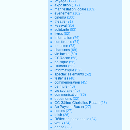
Voyage
(122)
exposition
(112)
manifestation locale
(109)
évènement
(102)
cinéma
(100)
théâtre
(91)
Festival
(85)
solidarité
(83)
livres
(82)
information
(76)
conférence
(74)
tourisme
(73)
chansons
(69)
vie locale
(69)
CCRacan
(58)
politique
(56)
Humour
(53)
informatique
(52)
spectacles enfants
(52)
festivités
(48)
commémoration
(45)
peinture
(40)
vie scolaire
(40)
communication
(36)
documents
(32)
CC Gâtine-Choisilles-Racan
(28)
Au Pays de Racan
(27)
contes
(27)
loisir
(26)
Réflexion personnelle
(24)
vœux
(24)
danse
(23)