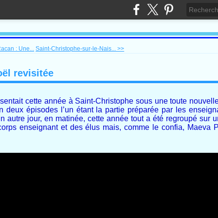
acan : Une...
Saint-Christophe-sur-le-Nais... >>
ël revisitée
ésentait cette année à Saint-Christophe sous une toute nouvelle
 deux épisodes l’un étant la partie préparée par les enseign
 un autre jour, en matinée, cette année tout a été regroupé sur
corps enseignant et des élus mais, comme le confia, Maeva Pi