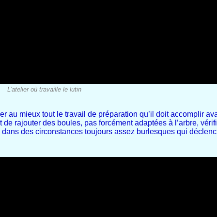
L'atelier où travaille le lutin
ser au mieux tout le travail de préparation qu’il doit accomplir av
t de rajouter des boules, pas forcément adaptées à l’arbre, vérif
ela dans des circonstances toujours assez burlesques qui déclen