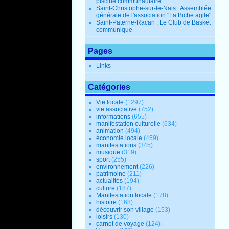
piscine communautaire
Saint-Christophe-sur-le-Nais : Assemblée
générale de l'association "La Biche agile"
Saint-Paterne-Racan : Le Club de Basket
communique
Pages
Links
Catégories
Vie locale
(1297)
vie associative
(752)
informations
(655)
manifestation culturelle
(634)
animation
(494)
économie locale
(459)
manifestations
(345)
musique
(319)
sport
(255)
environnement
(226)
patrimoine
(211)
actualités
(194)
culture
(187)
Manifestation locale
(178)
histoire
(168)
découvrir son village
(153)
loisirs
(130)
carnet de voyage
(124)