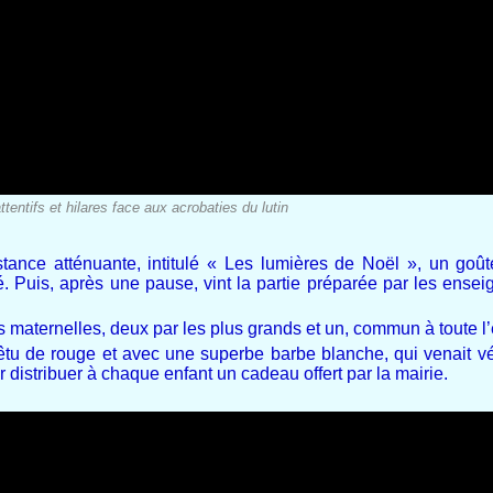
tentifs et hilares face aux acrobaties du lutin
ance atténuante, intitulé « Les lumières de Noël », un goûte
té. Puis, après une pause, vint la partie préparée par les ensei
es maternelles, deux par les plus grands et un, commun à toute l
u de rouge et avec une superbe barbe blanche, qui venait véri
ur distribuer à chaque enfant un cadeau offert par la mairie.