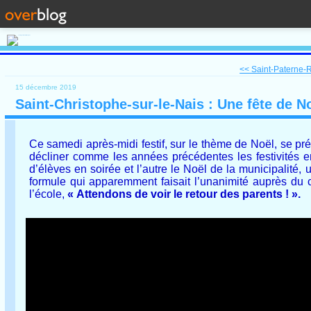
<< Saint-Paterne-R
15 décembre 2019
Saint-Christophe-sur-le-Nais : Une fête de No
Ce samedi après-midi festif, sur le thème de Noël, se pr
décliner comme les années précédentes les festivités en
d’élèves en soirée et l’autre le Noël de la municipalité,
formule qui apparemment faisait l’unanimité auprès du 
l’école,
« Attendons de voir le retour des parents ! ».