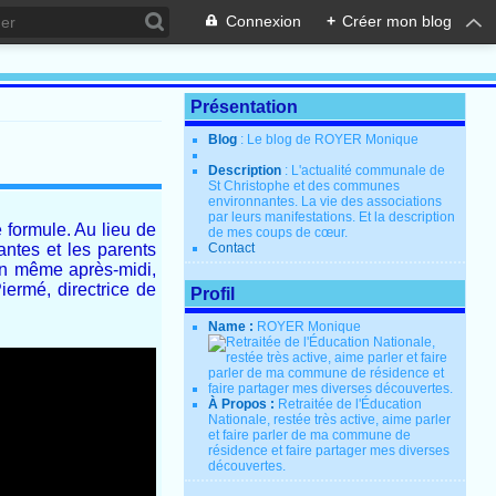
Connexion
+
Créer mon blog
Présentation
Blog
: Le blog de ROYER Monique
Description
: L'actualité communale de
St Christophe et des communes
environnantes. La vie des associations
par leurs manifestations. Et la description
 formule. Au lieu de
de mes coups de cœur.
antes et les parents
Contact
 un même après-midi,
ermé, directrice de
Profil
Name :
ROYER Monique
À Propos :
Retraitée de l'Éducation
Nationale, restée très active, aime parler
et faire parler de ma commune de
résidence et faire partager mes diverses
découvertes.