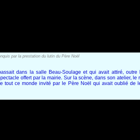
nquis par la prestation du lutin du Père Noël
sait dans la salle Beau-Soulage et qui avait attiré, outre l
pectacle offert par la mairie. Sur la scène, dans son atelier, l
e tout ce monde invité par le Père Noël qui avait oublié de le 