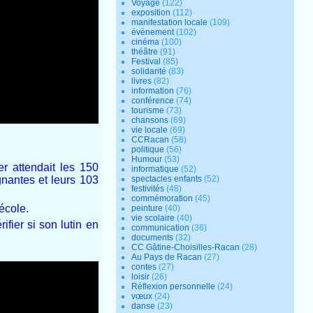
Voyage
(122)
exposition
(112)
manifestation locale
(109)
évènement
(102)
cinéma
(100)
théâtre
(91)
Festival
(85)
solidarité
(83)
livres
(82)
information
(76)
conférence
(74)
tourisme
(73)
chansons
(69)
vie locale
(69)
CCRacan
(58)
politique
(56)
Humour
(53)
r attendait les 150
informatique
(52)
spectacles enfants
(52)
gnantes et leurs 103
festivités
(48)
commémoration
(45)
’école.
peinture
(40)
vie scolaire
(40)
fier si son lutin en
communication
(36)
documents
(32)
CC Gâtine-Choisilles-Racan
(28)
Au Pays de Racan
(27)
contes
(27)
loisir
(26)
Réflexion personnelle
(24)
vœux
(24)
danse
(23)