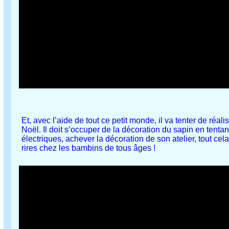
Et, avec l’aide de tout ce petit monde, il va tenter de réali
Noël. Il doit s’occuper de la décoration du sapin en tentan
électriques, achever la décoration de son atelier, tout c
rires chez les bambins de tous âges !