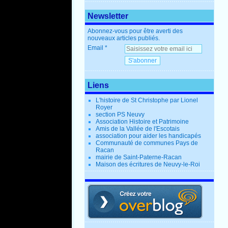
Newsletter
Abonnez-vous pour être averti des
nouveaux articles publiés.
Email
Liens
L'histoire de St Christophe par Lionel
Royer
section PS Neuvy
Association Histoire et Patrimoine
Amis de la Vallée de l'Escotais
association pour aider les handicapés
Communauté de communes Pays de
Racan
mairie de Saint-Paterne-Racan
Maison des écritures de Neuvy-le-Roi