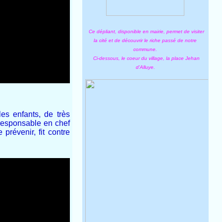
Ce dépliant, disponible en mairie, permet de visiter
la cité et de découvrir le riche passé de notre
commune.
Ci-dessous, le coeur du village, la place Jehan
d'Alluye.
es enfants, de très
e responsable en chef
prévenir, fit contre