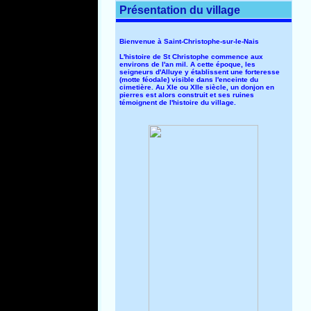
Présentation du village
Bienvenue à Saint-Christophe-sur-le-Nais
L'histoire de St Christophe commence aux
environs de l'an mil. A cette époque, les
seigneurs d'Alluye y établissent une forteresse
(motte féodale) visible dans l'enceinte du
cimetière. Au XIe ou XIIe siècle, un donjon en
pierres est alors construit et ses ruines
témoignent de l'histoire du village.