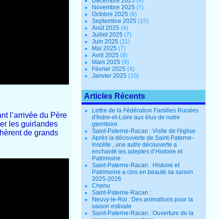
Décembre 2025
(4)
Novembre 2025
(7)
Octobre 2025
(6)
Septembre 2025
(15)
Août 2025
(4)
Juillet 2025
(7)
Juin 2025
(11)
Mai 2025
(7)
Avril 2025
(9)
Mars 2025
(9)
Février 2025
(4)
Janvier 2025
(10)
Articles Récents
Lettre de la Fédération Familles Rurales
ant l’arrivée du Père
d'Indre-et-Loire aux élus de notre
ier les guirlandes
gterritoire
Saint-Paterne-Racan : Visite de l'église
chèrent de grands
Après la découverte de Saint-Paterne-
Insolite , une autre découverte a
enchanté les adeptes d’Histoire et
Patrimoine
Saint-Paterne-Racan : Histoire et
Patrimoine a clos en beauté sa saison
2025-2026
Chenu
Saint-Paterne-Racan :
Neuvy-le-Roi : Des animations pour la
saison estivale
Saint-Paterne-Racan : Ouverture de la