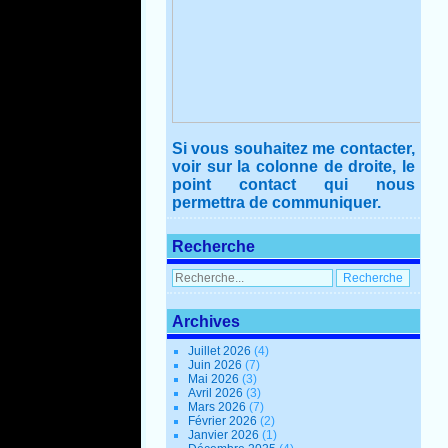
Si vous souhaitez me contacter,
voir sur la colonne de droite, le
point contact qui nous
permettra de communiquer.
Recherche
Archives
Juillet 2026
(4)
Juin 2026
(7)
Mai 2026
(3)
Avril 2026
(3)
Mars 2026
(7)
Février 2026
(2)
Janvier 2026
(1)