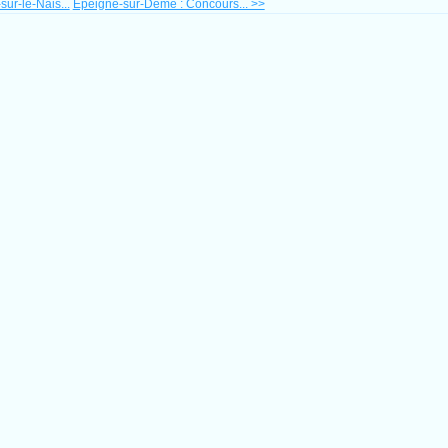
sur-le-Nais...
Épeigné-sur-Dême : Concours... >>