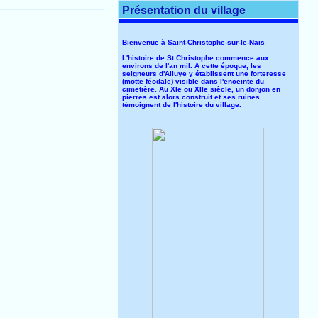
Présentation du village
Bienvenue à Saint-Christophe-sur-le-Nais
L'histoire de St Christophe commence aux
environs de l'an mil. A cette époque, les
seigneurs d'Alluye y établissent une forteresse
(motte féodale) visible dans l'enceinte du
cimetière. Au XIe ou XIIe siècle, un donjon en
pierres est alors construit et ses ruines
témoignent de l'histoire du village.