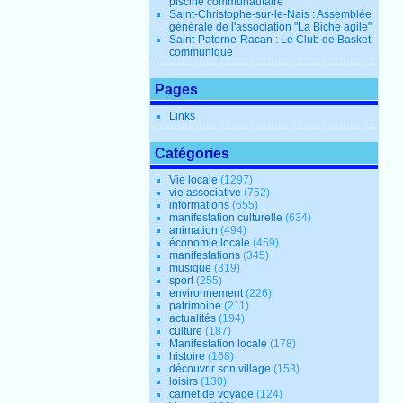
piscine communautaire
Saint-Christophe-sur-le-Nais : Assemblée
générale de l'association "La Biche agile"
Saint-Paterne-Racan : Le Club de Basket
communique
Pages
Links
Catégories
Vie locale
(1297)
vie associative
(752)
informations
(655)
manifestation culturelle
(634)
animation
(494)
économie locale
(459)
manifestations
(345)
musique
(319)
sport
(255)
environnement
(226)
patrimoine
(211)
actualités
(194)
culture
(187)
Manifestation locale
(178)
histoire
(168)
découvrir son village
(153)
loisirs
(130)
carnet de voyage
(124)