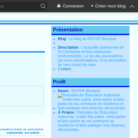
Connexion
+
Créer mon blog
Présentation
Blog
: Le blog de ROYER Monique
Description
: L'actualité communale de
St Christophe et des communes
environnantes. La vie des associations
par leurs manifestations. Et la description
de mes coups de cœur.
Contact
Profil
Name :
ROYER Monique
À Propos :
Retraitée de l'Éducation
Nationale, restée très active, aime parler
et faire parler de ma commune de
résidence et faire partager mes diverses
formations
loisirs
vie associative
découvertes.
commenter cet article
…