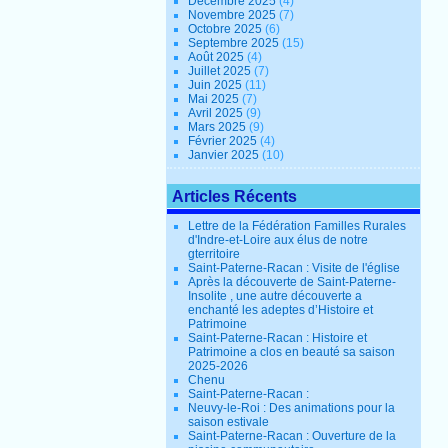
Décembre 2025
(4)
Novembre 2025
(7)
Octobre 2025
(6)
Septembre 2025
(15)
Août 2025
(4)
Juillet 2025
(7)
Juin 2025
(11)
Mai 2025
(7)
Avril 2025
(9)
Mars 2025
(9)
Février 2025
(4)
Janvier 2025
(10)
Articles Récents
Lettre de la Fédération Familles Rurales
d'Indre-et-Loire aux élus de notre
gterritoire
Saint-Paterne-Racan : Visite de l'église
Après la découverte de Saint-Paterne-
Insolite , une autre découverte a
enchanté les adeptes d’Histoire et
Patrimoine
Saint-Paterne-Racan : Histoire et
Patrimoine a clos en beauté sa saison
2025-2026
Chenu
Saint-Paterne-Racan :
Neuvy-le-Roi : Des animations pour la
saison estivale
Saint-Paterne-Racan : Ouverture de la