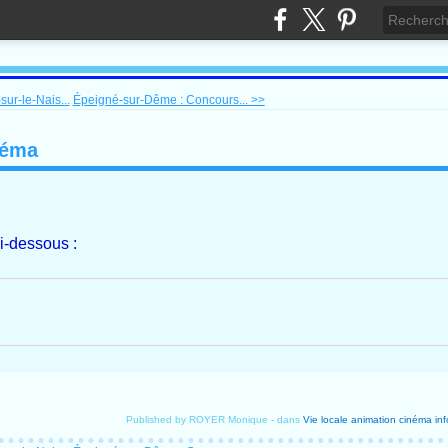
sur-le-Nais...
Épeigné-sur-Dême : Concours... >>
néma
ci-dessous :
Published by ROYER Monique
-
dans
Vie locale
animation
cinéma
in