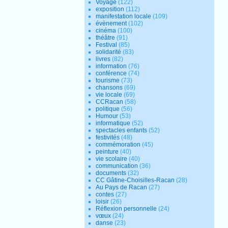
Voyage
(122)
exposition
(112)
manifestation locale
(109)
évènement
(102)
cinéma
(100)
théâtre
(91)
Festival
(85)
solidarité
(83)
livres
(82)
information
(76)
conférence
(74)
tourisme
(73)
chansons
(69)
vie locale
(69)
CCRacan
(58)
politique
(56)
Humour
(53)
informatique
(52)
spectacles enfants
(52)
festivités
(48)
commémoration
(45)
peinture
(40)
vie scolaire
(40)
communication
(36)
documents
(32)
CC Gâtine-Choisilles-Racan
(28)
Au Pays de Racan
(27)
contes
(27)
loisir
(26)
Réflexion personnelle
(24)
vœux
(24)
danse
(23)