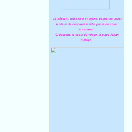
Ce dépliant, disponible en mairie, permet de visiter
la cité et de découvrir le riche passé de notre
commune.
Ci-dessous, le coeur du village, la place Jehan
d'Alluye.