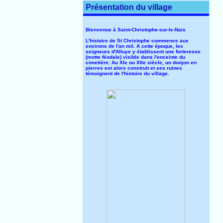
Présentation du village
Bienvenue à Saint-Christophe-sur-le-Nais
L'histoire de St Christophe commence aux
environs de l'an mil. A cette époque, les
seigneurs d'Alluye y établissent une forteresse
(motte féodale) visible dans l'enceinte du
cimetière. Au XIe ou XIIe siècle, un donjon en
pierres est alors construit et ses ruines
témoignent de l'histoire du village.