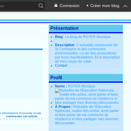
Connexion
+
Créer mon blog
Présentation
Blog
: Le blog de ROYER Monique
Description
: L'actualité communale de
St Christophe et des communes
environnantes. La vie des associations
par leurs manifestations. Et la description
de mes coups de cœur.
Contact
Profil
Name :
ROYER Monique
À Propos :
Retraitée de l'Éducation
Nationale, restée très active, aime parler
e
informations
économie locale
et faire parler de ma commune de
commenter cet article
…
résidence et faire partager mes diverses
découvertes.