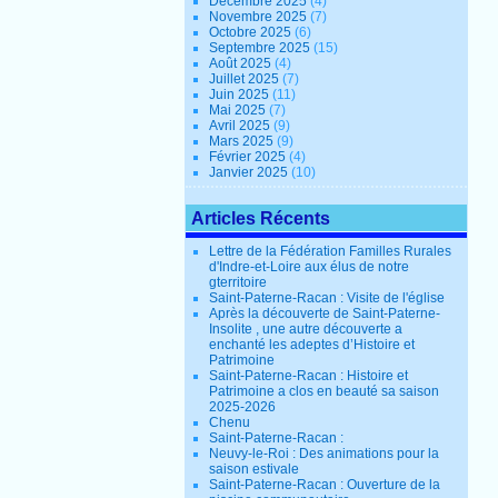
Décembre 2025
(4)
Novembre 2025
(7)
Octobre 2025
(6)
Septembre 2025
(15)
Août 2025
(4)
Juillet 2025
(7)
Juin 2025
(11)
Mai 2025
(7)
Avril 2025
(9)
Mars 2025
(9)
Février 2025
(4)
Janvier 2025
(10)
Articles Récents
Lettre de la Fédération Familles Rurales
d'Indre-et-Loire aux élus de notre
gterritoire
Saint-Paterne-Racan : Visite de l'église
Après la découverte de Saint-Paterne-
Insolite , une autre découverte a
enchanté les adeptes d’Histoire et
Patrimoine
Saint-Paterne-Racan : Histoire et
Patrimoine a clos en beauté sa saison
2025-2026
Chenu
Saint-Paterne-Racan :
Neuvy-le-Roi : Des animations pour la
saison estivale
Saint-Paterne-Racan : Ouverture de la