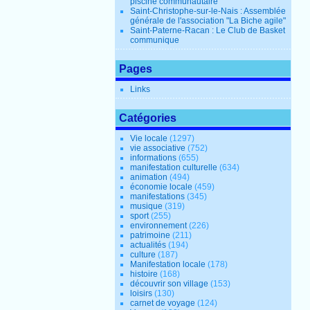
piscine communautaire
Saint-Christophe-sur-le-Nais : Assemblée
générale de l'association "La Biche agile"
Saint-Paterne-Racan : Le Club de Basket
communique
Pages
Links
Catégories
Vie locale
(1297)
vie associative
(752)
informations
(655)
manifestation culturelle
(634)
animation
(494)
économie locale
(459)
manifestations
(345)
musique
(319)
sport
(255)
environnement
(226)
patrimoine
(211)
actualités
(194)
culture
(187)
Manifestation locale
(178)
histoire
(168)
découvrir son village
(153)
loisirs
(130)
carnet de voyage
(124)