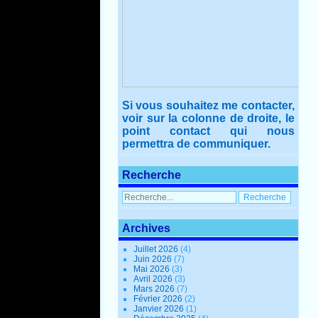
Si vous souhaitez me contacter,
voir sur la colonne de droite, le
point contact qui nous
permettra de communiquer.
Recherche
Archives
Juillet 2026
(4)
Juin 2026
(7)
Mai 2026
(3)
Avril 2026
(3)
Mars 2026
(7)
Février 2026
(2)
Janvier 2026
(1)