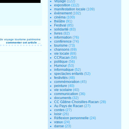
Voyage
(122)
exposition
(112)
manifestation locale
(109)
évènement
(102)
cinéma
(100)
théâtre
(91)
Festival
(85)
solidarité
(83)
livres
(82)
information
(76)
 de voyage
tourisme
patrimoine
conférence
(74)
commenter cet article
…
tourisme
(73)
chansons
(69)
vie locale
(69)
CCRacan
(58)
politique
(56)
Humour
(53)
informatique
(52)
spectacles enfants
(52)
festivités
(48)
commémoration
(45)
peinture
(40)
vie scolaire
(40)
communication
(36)
documents
(32)
CC Gâtine-Choisilles-Racan
(28)
Au Pays de Racan
(27)
contes
(27)
loisir
(26)
Réflexion personnelle
(24)
vœux
(24)
danse
(23)