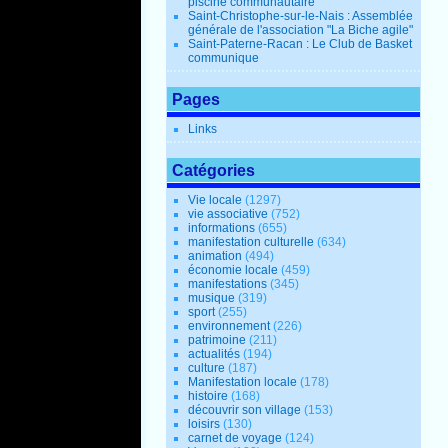
piscine communautaire
Saint-Christophe-sur-le-Nais : Assemblée
générale de l'association "La Biche agile"
Saint-Paterne-Racan : Le Club de Basket
communique
Pages
Links
Catégories
Vie locale
(1297)
vie associative
(752)
informations
(655)
manifestation culturelle
(634)
animation
(494)
économie locale
(459)
manifestations
(345)
musique
(319)
sport
(255)
environnement
(226)
patrimoine
(211)
actualités
(194)
culture
(187)
Manifestation locale
(178)
histoire
(168)
découvrir son village
(153)
loisirs
(130)
carnet de voyage
(124)