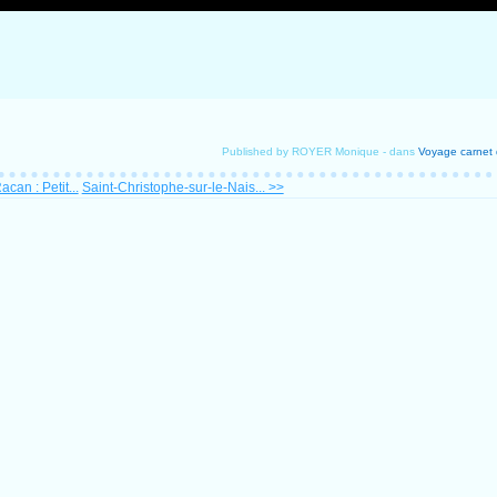
Published by ROYER Monique
-
dans
Voyage
carnet
can : Petit...
Saint-Christophe-sur-le-Nais... >>