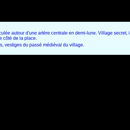
culée autour d'une artère centrale en demi-lune. Village secret, 
e côté de la place.
s, vestiges du passé médiéval du village.