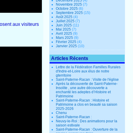
Décembre 2025
(4)
Novembre 2025
(7)
Octobre 2025
(6)
Septembre 2025
(15)
Août 2025
(4)
Juillet 2025
(7)
osent aux visiteurs
Juin 2025
(11)
Mai 2025
(7)
Avril 2025
(9)
Mars 2025
(9)
Février 2025
(4)
Janvier 2025
(10)
Articles Récents
Lettre de la Fédération Familles Rurales
d'Indre-et-Loire aux élus de notre
gterritoire
Saint-Paterne-Racan : Visite de l'église
Après la découverte de Saint-Paterne-
Insolite , une autre découverte a
enchanté les adeptes d’Histoire et
Patrimoine
Saint-Paterne-Racan : Histoire et
Patrimoine a clos en beauté sa saison
2025-2026
Chenu
Saint-Paterne-Racan :
Neuvy-le-Roi : Des animations pour la
saison estivale
Saint-Paterne-Racan : Ouverture de la