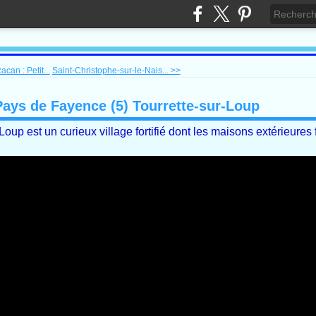
can : Petit...
Saint-Christophe-sur-le-Nais... >>
Pays de Fayence (5) Tourrette-sur-Loup
oup est un curieux village fortifié dont les maisons extérieures 