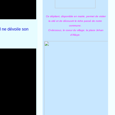
Ce dépliant, disponible en mairie, permet de visiter
la cité et de découvrir le riche passé de notre
commune.
il ne dévoile son
Ci-dessous, le coeur du village, la place Jehan
d'Alluye.