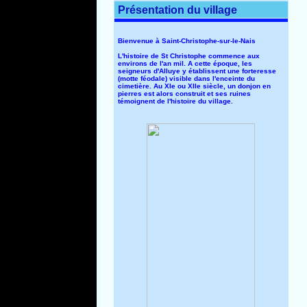
Présentation du village
Bienvenue à Saint-Christophe-sur-le-Nais
L'histoire de St Christophe commence aux
environs de l'an mil. A cette époque, les
seigneurs d'Alluye y établissent une forteresse
(motte féodale) visible dans l'enceinte du
cimetière. Au XIe ou XIIe siècle, un donjon en
pierres est alors construit et ses ruines
témoignent de l'histoire du village.