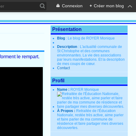
Connexion
+
Créer mon blog
Présentation
Blog
: Le blog de ROYER Monique
Description
: L'actualité communale de
St Christophe et des communes
environnantes. La vie des associations
forment le rempart.
par leurs manifestations. Et la description
de mes coups de cœur.
Contact
Profil
Name :
ROYER Monique
À Propos :
Retraitée de l'Éducation
Nationale, restée très active, aime parler
et faire parler de ma commune de
résidence et faire partager mes diverses
découvertes.