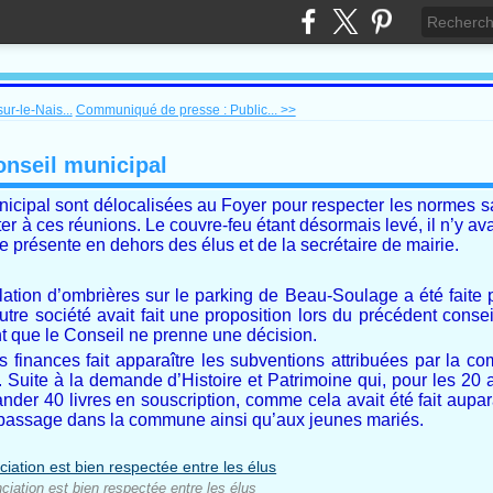
ur-le-Nais...
Communiqué de presse : Public... >>
onseil municipal
icipal sont délocalisées au Foyer pour respecter les normes sa
er à ces réunions. Le couvre-feu étant désormais levé, il n’y avai
ne présente en dehors des élus et de la secrétaire de mairie.
llation d’ombrières sur le parking de Beau-Soulage a été faite 
utre société avait fait une proposition lors du précédent cons
t que le Conseil ne prenne une décision.
es finances fait apparaître les subventions attribuées par la c
Suite à la demande d’Histoire et Patrimoine qui, pour les 20 a
ander 40 livres en souscription, comme cela avait été fait aupa
de passage dans la commune ainsi qu’aux jeunes mariés.
nciation est bien respectée entre les élus