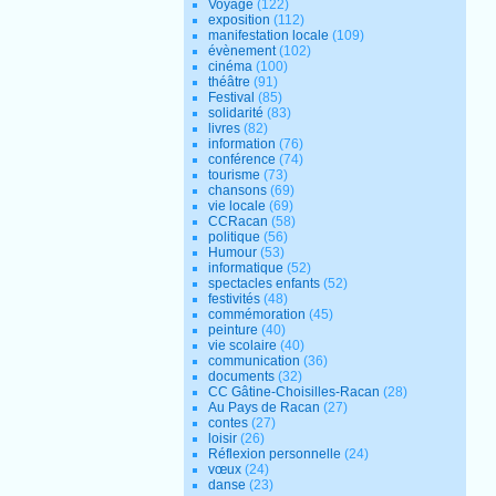
Voyage
(122)
exposition
(112)
manifestation locale
(109)
évènement
(102)
cinéma
(100)
théâtre
(91)
Festival
(85)
solidarité
(83)
livres
(82)
information
(76)
conférence
(74)
tourisme
(73)
chansons
(69)
vie locale
(69)
CCRacan
(58)
politique
(56)
Humour
(53)
informatique
(52)
spectacles enfants
(52)
festivités
(48)
commémoration
(45)
peinture
(40)
vie scolaire
(40)
communication
(36)
documents
(32)
CC Gâtine-Choisilles-Racan
(28)
Au Pays de Racan
(27)
contes
(27)
loisir
(26)
Réflexion personnelle
(24)
vœux
(24)
danse
(23)