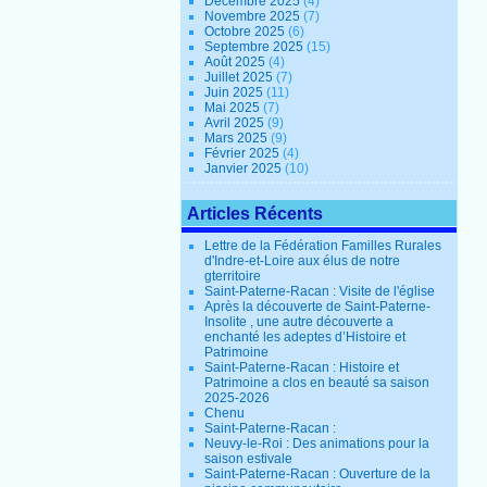
Décembre 2025
(4)
Novembre 2025
(7)
Octobre 2025
(6)
Septembre 2025
(15)
Août 2025
(4)
Juillet 2025
(7)
Juin 2025
(11)
Mai 2025
(7)
Avril 2025
(9)
Mars 2025
(9)
Février 2025
(4)
Janvier 2025
(10)
Articles Récents
Lettre de la Fédération Familles Rurales
d'Indre-et-Loire aux élus de notre
gterritoire
Saint-Paterne-Racan : Visite de l'église
Après la découverte de Saint-Paterne-
Insolite , une autre découverte a
enchanté les adeptes d’Histoire et
Patrimoine
Saint-Paterne-Racan : Histoire et
Patrimoine a clos en beauté sa saison
2025-2026
Chenu
Saint-Paterne-Racan :
Neuvy-le-Roi : Des animations pour la
saison estivale
Saint-Paterne-Racan : Ouverture de la