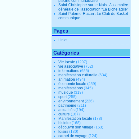
piscine communautaire
Saint-Christophe-sur-le-Nais : Assemblée
générale de l'association "La Biche agile"
Saint-Paterne-Racan : Le Club de Basket
communique
Pages
Links
Catégories
Vie locale
(1297)
vie associative
(752)
informations
(655)
manifestation culturelle
(634)
animation
(494)
économie locale
(459)
manifestations
(345)
musique
(319)
sport
(255)
environnement
(226)
patrimoine
(211)
actualités
(194)
culture
(187)
Manifestation locale
(178)
histoire
(168)
découvrir son village
(153)
loisirs
(130)
carnet de voyage
(124)