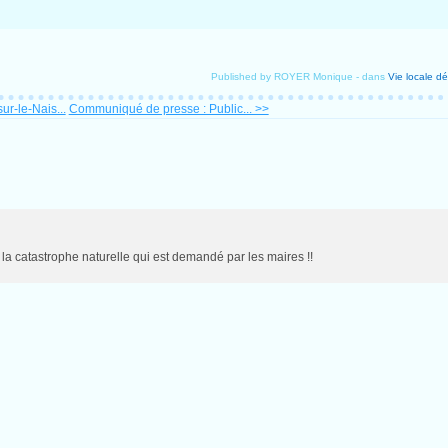
Published by ROYER Monique
-
dans
Vie locale
dé
ur-le-Nais...
Communiqué de presse : Public... >>
t la catastrophe naturelle qui est demandé par les maires !!