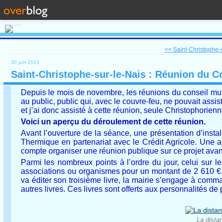
<< Saint-Christophe-s
30 juin 2021
Saint-Christophe-sur-le-Nais : Réunion du C
Depuis le mois de novembre, les réunions du conseil mun
au public, public qui, avec le couvre-feu, ne pouvait assist
et j’ai donc assisté à cette réunion, seule Christophorien
Voici un aperçu du déroulement de cette réunion.
Avant l’ouverture de la séance, une présentation d’insta
Thermique en partenariat avec le Crédit Agricole. Une a
compte organiser une réunion publique sur ce projet avan
Parmi les nombreux points à l’ordre du jour, celui sur l
associations ou organismes pour un montant de 2 610 €. 
va éditer son troisième livre, la mairie s’engage à comm
autres livres. Ces livres sont offerts aux personnalités 
La dista