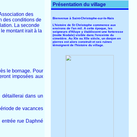
Présentation du village
’Association des
Bienvenue à Saint-Christophe-sur-le-Nais
n des conditions de
ulation. La seconde
L'histoire de St Christophe commence aux
environs de l'an mil. A cette époque, les
e montant irait à la
seigneurs d'Alluye y établissent une forteresse
(motte féodale) visible dans l'enceinte du
cimetière. Au XIe ou XIIe siècle, un donjon en
pierres est alors construit et ses ruines
témoignent de l'histoire du village.
rès le bornage. Pour
seront imposées aux
 détaillerai dans un
 période de vacances
e entrée rue Daphné