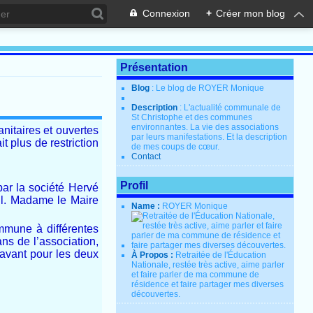
Connexion
+
Créer mon blog
Présentation
Blog
: Le blog de ROYER Monique
Description
: L'actualité communale de
St Christophe et des communes
environnantes. La vie des associations
nitaires et ouvertes
par leurs manifestations. Et la description
t plus de restriction
de mes coups de cœur.
Contact
Profil
par la société Hervé
eil. Madame le Maire
Name :
ROYER Monique
ommune à différentes
ns de l’association,
ravant pour les deux
À Propos :
Retraitée de l'Éducation
Nationale, restée très active, aime parler
et faire parler de ma commune de
résidence et faire partager mes diverses
découvertes.