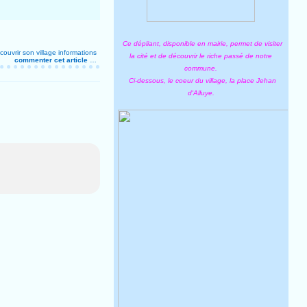
Ce dépliant, disponible en mairie, permet de visiter
couvrir son village
informations
la cité et de découvrir le riche passé de notre
commenter cet article
…
commune.
Ci-dessous, le coeur du village, la place Jehan
d'Alluye.