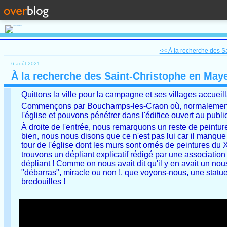
<< À la recherche des Sa
6 août 2021
À la recherche des Saint-Christophe en May
Quittons la ville pour la campagne et ses villages accueill
Commençons par Bouchamps-les-Craon où, normalement n
l'église et pouvons pénétrer dans l'édifice ouvert au publi
À droite de l'entrée, nous remarquons un reste de peintur
bien, nous nous disons que ce n'est pas lui car il manque
tour de l'église dont les murs sont ornés de peintures d
trouvons un dépliant explicatif rédigé par une association
dépliant ! Comme on nous avait dit qu'il y en avait un no
"débarras", miracle ou non !, que voyons-nous, une statue
bredouilles !