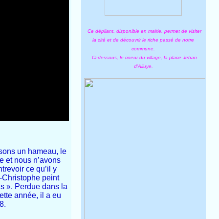
Ce dépliant, disponible en mairie, permet de visiter
la cité et de découvrir le riche passé de notre
commune.
Ci-dessous, le coeur du village, la place Jehan
d'Alluye.
ssons un hameau, le
ée et nous n’avons
revoir ce qu’il y
t-Christophe peint
us ». Perdue dans la
tte année, il a eu
8.