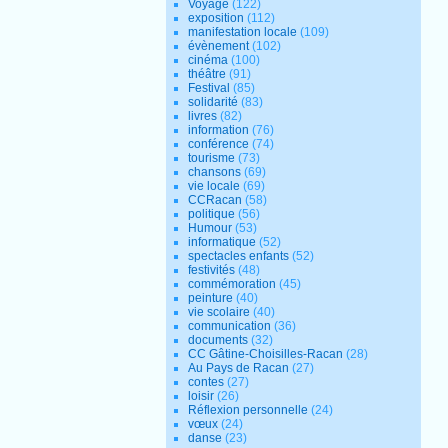
Voyage
(122)
exposition
(112)
manifestation locale
(109)
évènement
(102)
cinéma
(100)
théâtre
(91)
Festival
(85)
solidarité
(83)
livres
(82)
information
(76)
conférence
(74)
tourisme
(73)
chansons
(69)
vie locale
(69)
CCRacan
(58)
politique
(56)
Humour
(53)
informatique
(52)
spectacles enfants
(52)
festivités
(48)
commémoration
(45)
peinture
(40)
vie scolaire
(40)
communication
(36)
documents
(32)
CC Gâtine-Choisilles-Racan
(28)
Au Pays de Racan
(27)
contes
(27)
loisir
(26)
Réflexion personnelle
(24)
vœux
(24)
danse
(23)