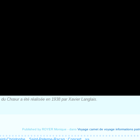
e du Chœur a été réalisée en 1938 par Xavier Langlais.
Published by ROYER Monique
-
dans
Voyage
carnet de voyage
informations
patr
int-Christophe...
Saint-Paterne-Racan : Concert... >>