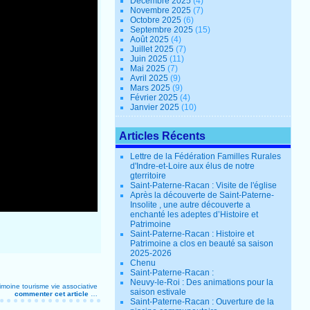
Décembre 2025
(4)
Novembre 2025
(7)
Octobre 2025
(6)
Septembre 2025
(15)
Août 2025
(4)
Juillet 2025
(7)
Juin 2025
(11)
Mai 2025
(7)
Avril 2025
(9)
Mars 2025
(9)
Février 2025
(4)
Janvier 2025
(10)
Articles Récents
Lettre de la Fédération Familles Rurales
d'Indre-et-Loire aux élus de notre
gterritoire
Saint-Paterne-Racan : Visite de l'église
Après la découverte de Saint-Paterne-
Insolite , une autre découverte a
enchanté les adeptes d’Histoire et
Patrimoine
Saint-Paterne-Racan : Histoire et
Patrimoine a clos en beauté sa saison
2025-2026
Chenu
Saint-Paterne-Racan :
Neuvy-le-Roi : Des animations pour la
imoine
tourisme
vie associative
saison estivale
commenter cet article
…
Saint-Paterne-Racan : Ouverture de la