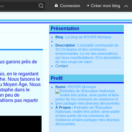
Connexion
+
Créer mon blog
Présentation
Blog
: Le blog de ROYER Monique
Description
: L'actualité communale de
St Christophe et des communes
environnantes. La vie des associations
par leurs manifestations. Et la description
us garons près de
de mes coups de cœur.
Contact
is, en le regardant
Profil
phe. Nous faisons le
s du Moyen Âge. Nous
Name :
ROYER Monique
istophe dans le
 un peu de
llions pas repartir
À Propos :
Retraitée de l'Éducation
Nationale, restée très active, aime parler
et faire parler de ma commune de
résidence et faire partager mes diverses
découvertes.