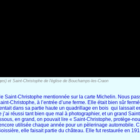
es) et Saint-Christophe de l'église de Bouchamps-les-Craon
le Saint-Christophe mentionnée sur la carte Michelin. Nous pa
Saint-Christophe, à l’entrée d’une ferme. Elle était bien sûr ferm
tait dans sa partie haute un quadrillage en bois qui laissait ent
que j’ai réussi tant bien que mal à photographier, et un grand Sain
ssous, en grand, on pouvait lire « Saint-Christophe, protège-no
 encore utilisée chaque année pour un pèlerinage automobile. Ce
ssière, elle faisait partie du château. Elle fut restaurée en 191