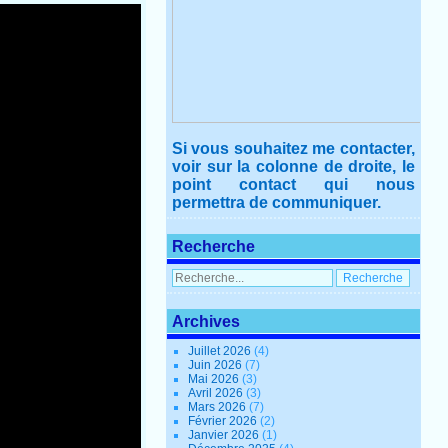
Si vous souhaitez me contacter,
voir sur la colonne de droite, le
point contact qui nous
permettra de communiquer.
Recherche
Archives
Juillet 2026
(4)
Juin 2026
(7)
Mai 2026
(3)
Avril 2026
(3)
Mars 2026
(7)
Février 2026
(2)
Janvier 2026
(1)