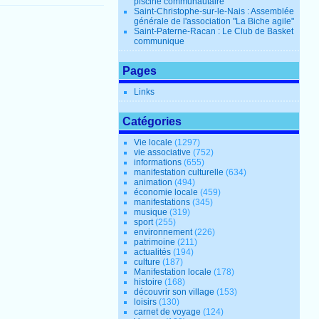
piscine communautaire
Saint-Christophe-sur-le-Nais : Assemblée
générale de l'association "La Biche agile"
Saint-Paterne-Racan : Le Club de Basket
communique
Pages
Links
Catégories
Vie locale
(1297)
vie associative
(752)
informations
(655)
manifestation culturelle
(634)
animation
(494)
économie locale
(459)
manifestations
(345)
musique
(319)
sport
(255)
environnement
(226)
patrimoine
(211)
actualités
(194)
culture
(187)
Manifestation locale
(178)
histoire
(168)
découvrir son village
(153)
loisirs
(130)
carnet de voyage
(124)