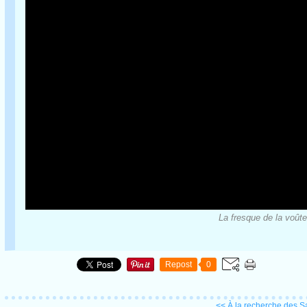
La fresque de la voût
Repost
0
<< À la recherche des Sa