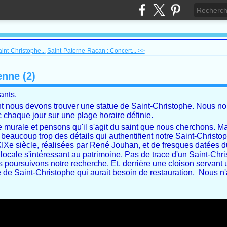
int-Christophe...
Saint-Paterne-Racan : Concert... >>
enne (2)
ants.
ous devons trouver une statue de Saint-Christophe. Nous no
c chaque jour sur une plage horaire définie.
e murale et pensons qu'il s'agit du saint que nous cherchons. Ma
 beaucoup trop des détails qui authentifient notre Saint-Christo
u XIXe siècle, réalisées par René Jouhan, et de fresques datée
 locale s'intéressant au patrimoine. Pas de trace d'un Saint-Chr
us poursuivons notre recherche. Et, derrière une cloison servant
 de Saint-Christophe qui aurait besoin de restauration. Nous n'a