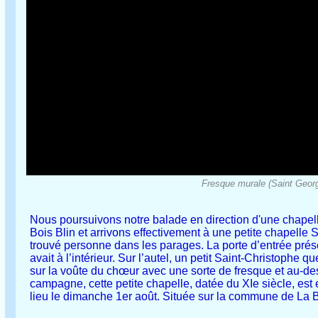
Fresque murale (Saint Georg
Nous poursuivons notre balade en direction d'une chapel
Bois Blin et arrivons effectivement à une petite chapelle 
trouvé personne dans les parages. La porte d’entrée présen
avait à l’intérieur. Sur l’autel, un petit Saint-Christophe 
sur la voûte du chœur avec une sorte de fresque et au-de
campagne, cette petite chapelle, datée du XIe siècle, est
lieu le dimanche 1er août. Située sur la commune de La Boi