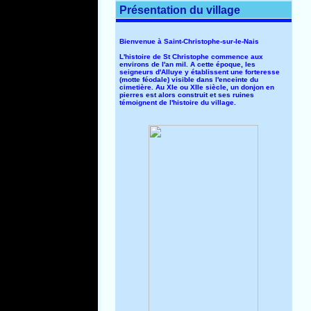
Présentation du village
Bienvenue à Saint-Christophe-sur-le-Nais
L'histoire de St Christophe commence aux
environs de l'an mil. A cette époque, les
seigneurs d'Alluye y établissent une forteresse
(motte féodale) visible dans l'enceinte du
cimetière. Au XIe ou XIIe siècle, un donjon en
pierres est alors construit et ses ruines
témoignent de l'histoire du village.