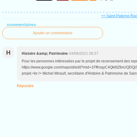
<< Saint-Paterne-Raca
commentaires
Ajouter un commentaire
H
Histoire &amp; Patrimoine
04/08/2021 08:37
Pour les personnes intéressées par le projet de recensement des repré
https://www.google.com/maps/d/edit?mid=1FfKvqyC4Qk6tZ8xUQDQjSRPM
projet.<br /> Michel Mirault, secrétaire d'Histoire & Patrimoine de Sai
Répondre