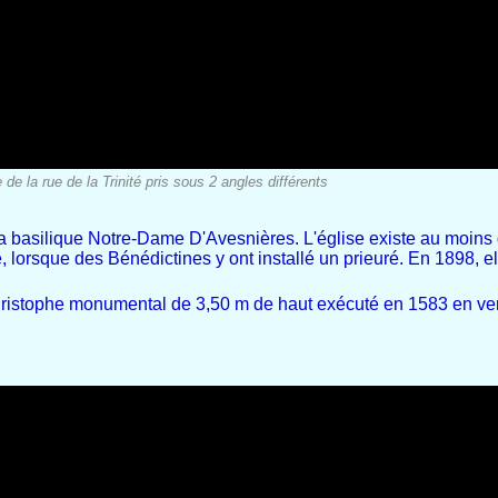
de la rue de la Trinité pris sous 2 angles différents
à la basilique Notre-Dame D'Avesnières.
L'église existe au moins
e
, lorsque des Bénédictines
y ont installé un prieuré. En 1898, el
hristophe monumental de 3,50 m de haut exécuté en 1583 en ver