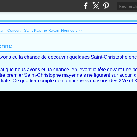
n : Concert...
Saint-Paterne-Racan :Normes... >>
enne
 avons eu la chance de découvrir quelques Saint-Christophe en
Laval que nous avons eu la chance, en levant la tête devant une 
otre premier Saint-Christophe mayennais ne figurant sur aucun de
thédrale. Ce quartier compte de nombreuses maisons des XVe et X