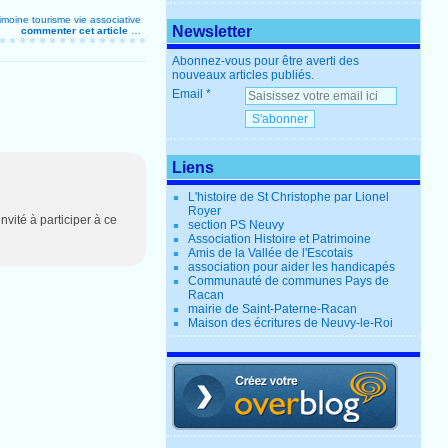
imoine
tourisme
vie associative
Newsletter
commenter cet article
…
Abonnez-vous pour être averti des
nouveaux articles publiés.
Email
Liens
L'histoire de St Christophe par Lionel
Royer
té à participer à ce
section PS Neuvy
Association Histoire et Patrimoine
Amis de la Vallée de l'Escotais
association pour aider les handicapés
Communauté de communes Pays de
Racan
mairie de Saint-Paterne-Racan
Maison des écritures de Neuvy-le-Roi