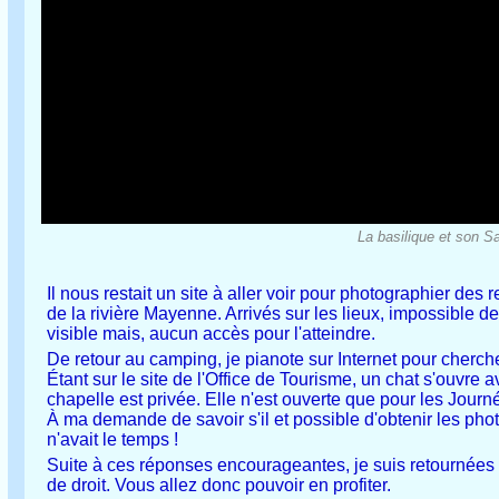
La basilique et son S
Il nous restait un site à aller voir pour photographier des
de la rivière Mayenne. Arrivés sur les lieux, impossible d
visible mais, aucun accès pour l'atteindre.
De retour au camping, je pianote sur Internet pour cherch
Étant sur le site de l'Office de Tourisme, un chat s'ouvre
chapelle est privée. Elle n'est ouverte que pour les Journ
À ma demande de savoir s'il et possible d'obtenir les ph
n'avait le temps !
Suite à ces réponses encourageantes, je suis retournées s
de droit. Vous allez donc pouvoir en profiter.