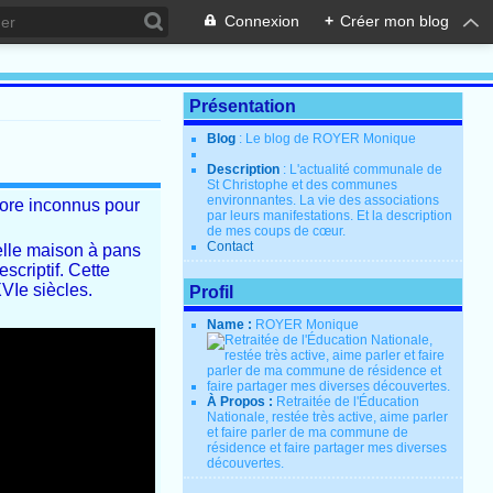
Connexion
+
Créer mon blog
Présentation
Blog
: Le blog de ROYER Monique
Description
: L'actualité communale de
St Christophe et des communes
environnantes. La vie des associations
core inconnus pour
par leurs manifestations. Et la description
de mes coups de cœur.
Contact
belle maison à pans
scriptif. Cette
VIe siècles.
Profil
Name :
ROYER Monique
À Propos :
Retraitée de l'Éducation
Nationale, restée très active, aime parler
et faire parler de ma commune de
résidence et faire partager mes diverses
découvertes.