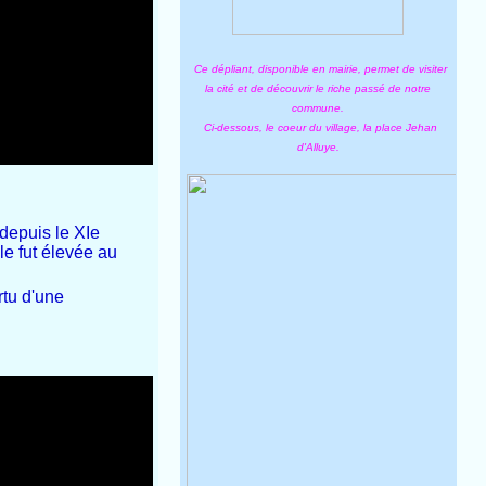
Ce dépliant, disponible en mairie, permet de visiter
la cité et de découvrir le riche passé de notre
commune.
Ci-dessous, le coeur du village, la place Jehan
d'Alluye.
 depuis le XIe
le fut élevée au
tu d'une