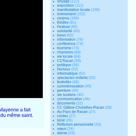
Voyage
(122)
exposition
(112)
manifestation locale
(109)
évènement
(102)
cinéma
(100)
théâtre
(91)
Festival
(85)
solidarité
(83)
livres
(82)
information
(76)
conférence
(74)
tourisme
(73)
chansons
(69)
vie locale
(69)
CCRacan
(58)
politique
(56)
Humour
(53)
informatique
(52)
spectacles enfants
(52)
festivités
(48)
commémoration
(45)
peinture
(40)
vie scolaire
(40)
communication
(36)
documents
(32)
CC Gâtine-Choisilles-Racan
(28)
 Mayenne a fait
Au Pays de Racan
(27)
e du même saint.
contes
(27)
loisir
(26)
Réflexion personnelle
(24)
vœux
(24)
danse
(23)