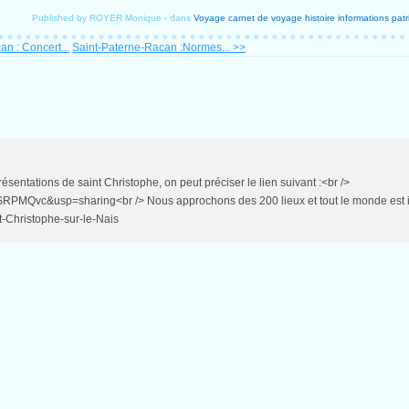
Published by ROYER Monique
-
dans
Voyage
carnet de voyage
histoire
informations
patr
n : Concert...
Saint-Paterne-Racan :Normes... >>
sentations de saint Christophe, on peut préciser le lien suivant :<br />
Qvc&usp=sharing<br /> Nous approchons des 200 lieux et tout le monde est invi
nt-Christophe-sur-le-Nais