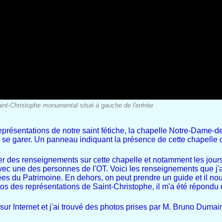
aint-Christophe monumental situé à gauche de l'entrée
 représentations de notre saint fétiche, la chapelle Notre-Dame-de
e se garer. Un panneau indiquant la présence de cette chapelle c
er des renseignements sur cette chapelle et notamment les jours 
 avec une des personnes de l'OT. Voici les renseignements que j'a
ées du Patrimoine. En dehors, on peut prendre un guide et il nou
otos des représentations de Saint-Christophe, il m'a été répond
ur Internet et j'ai trouvé des photos prises par M. Bruno Dumain