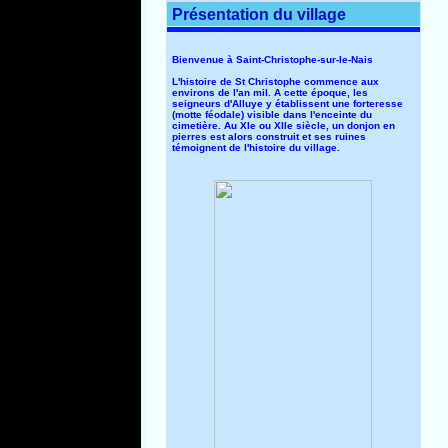
Présentation du village
Bienvenue à Saint-Christophe-sur-le-Nais
L'histoire de St Christophe commence aux
environs de l'an mil. A cette époque, les
seigneurs d'Alluye y établissent une forteresse
(motte féodale) visible dans l'enceinte du
cimetière. Au XIe ou XIIe siècle, un donjon en
pierres est alors construit et ses ruines
témoignent de l'histoire du village.