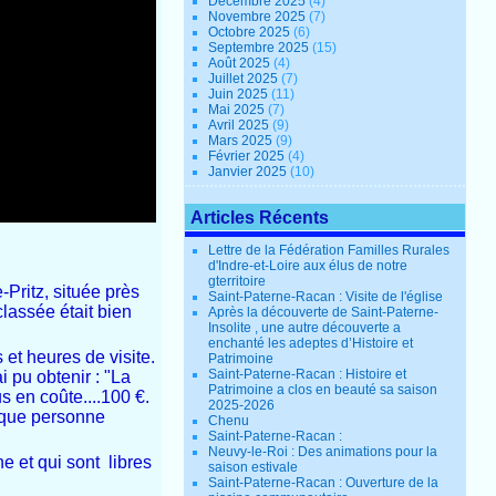
Décembre 2025
(4)
Novembre 2025
(7)
Octobre 2025
(6)
Septembre 2025
(15)
Août 2025
(4)
Juillet 2025
(7)
Juin 2025
(11)
Mai 2025
(7)
Avril 2025
(9)
Mars 2025
(9)
Février 2025
(4)
Janvier 2025
(10)
Articles Récents
Lettre de la Fédération Familles Rurales
d'Indre-et-Loire aux élus de notre
gterritoire
-Pritz, située près
Saint-Paterne-Racan : Visite de l'église
lassée était bien
Après la découverte de Saint-Paterne-
Insolite , une autre découverte a
enchanté les adeptes d’Histoire et
et heures de visite.
Patrimoine
Saint-Paterne-Racan : Histoire et
i pu obtenir : "La
Patrimoine a clos en beauté sa saison
s en coûte....100 €.
2025-2026
u que personne
Chenu
Saint-Paterne-Racan :
Neuvy-le-Roi : Des animations pour la
e et qui sont libres
saison estivale
Saint-Paterne-Racan : Ouverture de la