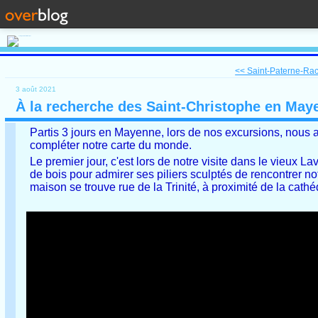
<< Saint-Paterne-Raca
3 août 2021
À la recherche des Saint-Christophe en May
Partis 3 jours en Mayenne, lors de nos excursions, nous
compléter notre carte du monde.
Le premier jour, c'est lors de notre visite dans le vieux 
de bois pour admirer ses piliers sculptés de rencontrer n
maison se trouve rue de la Trinité, à proximité de la ca