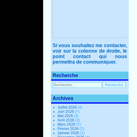
Si vous souhaitez me contacter,
voir sur la colonne de droite, le
point contact qui nous
permettra de communiquer.
Recherche
Archives
Juillet 2026
(4)
Juin 2026
(7)
Mai 2026
(3)
Avril 2026
(3)
Mars 2026
(7)
Février 2026
(2)
Janvier 2026
(1)