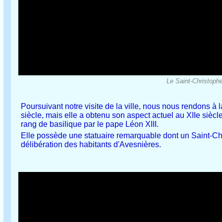
Le Saint-Christophe 
Poursuivant notre visite de la ville, nous nous rendons 
siècle
, mais elle a obtenu son aspect actuel au XIIe siècl
rang de basilique par le pape Léon XIII.
Elle possède une statuaire remarquable dont un Saint-C
délibération des habitants d'Avesnières.