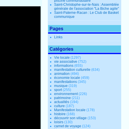
piscine communautaire
Saint-Christophe-sur-le-Nais : Assemblée
générale de l'association "La Biche agile"
Saint-Paterne-Racan : Le Club de Basket
communique
Pages
Links
Catégories
Vie locale
(1297)
vie associative
(752)
informations
(655)
manifestation culturelle
(634)
animation
(494)
économie locale
(459)
manifestations
(345)
musique
(319)
sport
(255)
environnement
(226)
patrimoine
(211)
actualités
(194)
culture
(187)
Manifestation locale
(178)
histoire
(168)
découvrir son village
(153)
loisirs
(130)
carnet de voyage
(124)