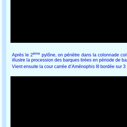
ème
Après le 2
pylône, on pénètre dans la colonnade coif
illustre la procession des barques tirées en période de b
Vient ensuite la cour carrée d’Aménophis III bordée sur 