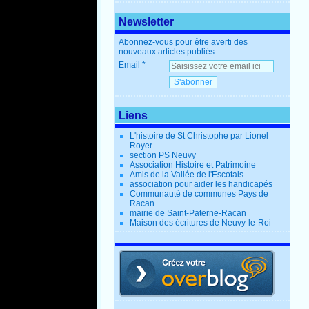
Newsletter
Abonnez-vous pour être averti des
nouveaux articles publiés.
Email
Liens
L'histoire de St Christophe par Lionel
Royer
section PS Neuvy
Association Histoire et Patrimoine
Amis de la Vallée de l'Escotais
association pour aider les handicapés
Communauté de communes Pays de
Racan
mairie de Saint-Paterne-Racan
Maison des écritures de Neuvy-le-Roi