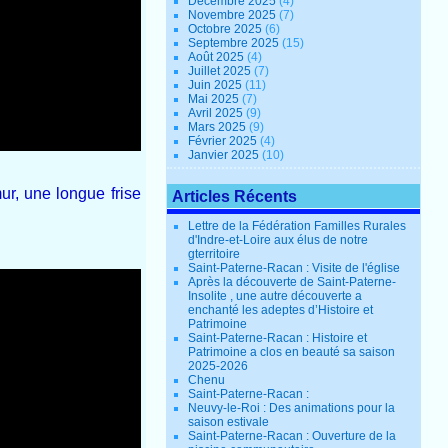
Décembre 2025
(4)
Novembre 2025
(7)
Octobre 2025
(6)
Septembre 2025
(15)
Août 2025
(4)
Juillet 2025
(7)
Juin 2025
(11)
Mai 2025
(7)
Avril 2025
(9)
Mars 2025
(9)
Février 2025
(4)
Janvier 2025
(10)
r, une longue frise
Articles Récents
Lettre de la Fédération Familles Rurales
d'Indre-et-Loire aux élus de notre
gterritoire
Saint-Paterne-Racan : Visite de l'église
Après la découverte de Saint-Paterne-
Insolite , une autre découverte a
enchanté les adeptes d’Histoire et
Patrimoine
Saint-Paterne-Racan : Histoire et
Patrimoine a clos en beauté sa saison
2025-2026
Chenu
Saint-Paterne-Racan :
Neuvy-le-Roi : Des animations pour la
saison estivale
Saint-Paterne-Racan : Ouverture de la