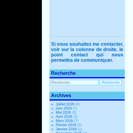
Si vous souhaitez me contacter,
voir sur la colonne de droite, le
point contact qui nous
permettra de communiquer.
Recherche
Archives
Juillet 2026
(4)
Juin 2026
(7)
Mai 2026
(3)
Avril 2026
(3)
Mars 2026
(7)
Février 2026
(2)
Janvier 2026
(1)