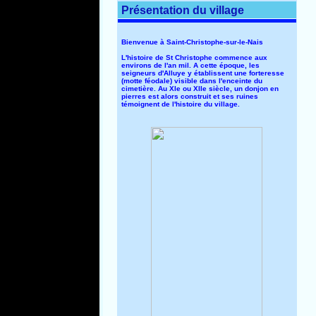
Présentation du village
Bienvenue à Saint-Christophe-sur-le-Nais
L'histoire de St Christophe commence aux
environs de l'an mil. A cette époque, les
seigneurs d'Alluye y établissent une forteresse
(motte féodale) visible dans l'enceinte du
cimetière. Au XIe ou XIIe siècle, un donjon en
pierres est alors construit et ses ruines
témoignent de l'histoire du village.