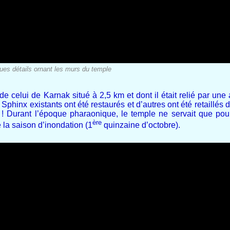
ues détails ornant les murs du temple
elui de Karnak situé à 2,5 km et dont il était relié par une 
 Sphinx existants ont été restaurés et d’autres ont été retaillés
! Durant l’époque pharaonique, le temple ne servait que pou
ère
la saison d’inondation (1
quinzaine d’octobre).