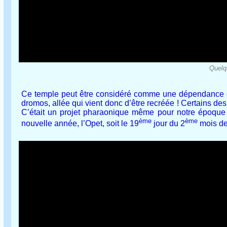
Quelq
Ce temple peut être considéré comme une dépendance de c
dromos, allée qui vient donc d’être recréée ! Certains des
C’était un projet pharaonique même pour notre époque 
ème
ème
nouvelle année, l’Opet, soit le 19
jour du 2
mois de 