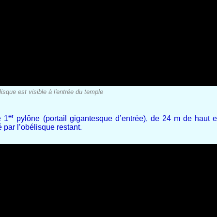
lisque est visible à l'entrée du temple
er
e 1
pylône (portail gigantesque d’entrée), de 24 m de haut e
par l’obélisque restant.