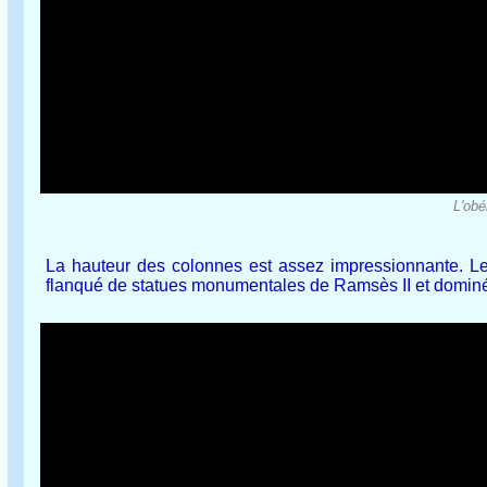
L'obé
La hauteur des colonnes est assez impressionnante. L
flanqué de statues monumentales de Ramsès II et dominé 