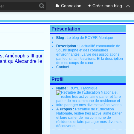
Connexion
+
Créer mon blog
Présentation
Blog
: Le blog de ROYER Monique
Description
: L'actualité communale de
St Christophe et des communes
environnantes. La vie des associations
st Aménophis III qui
par leurs manifestations. Et la description
ant qu’Alexandre le
de mes coups de cœur.
Contact
Profil
Name :
ROYER Monique
À Propos :
Retraitée de l'Éducation
Nationale, restée très active, aime parler
et faire parler de ma commune de
résidence et faire partager mes diverses
découvertes.