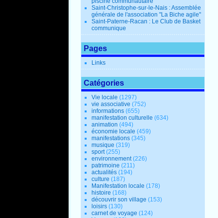
piscine communautaire
Saint-Christophe-sur-le-Nais : Assemblée
générale de l'association "La Biche agile"
Saint-Paterne-Racan : Le Club de Basket
communique
Pages
Links
Catégories
Vie locale
(1297)
vie associative
(752)
informations
(655)
manifestation culturelle
(634)
animation
(494)
économie locale
(459)
manifestations
(345)
musique
(319)
sport
(255)
environnement
(226)
patrimoine
(211)
actualités
(194)
culture
(187)
Manifestation locale
(178)
histoire
(168)
découvrir son village
(153)
loisirs
(130)
carnet de voyage
(124)