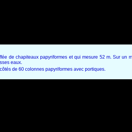
fée de chapiteaux papyriformes et qui mesure 52 m. Sur un mu
asses eaux.
3 côtés de 60 colonnes papyriformes avec portiques.