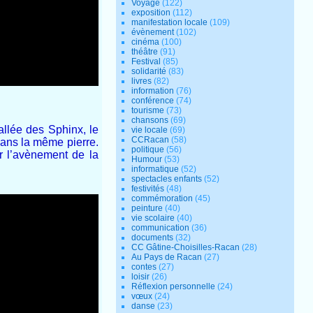
Voyage
(122)
exposition
(112)
manifestation locale
(109)
évènement
(102)
cinéma
(100)
théâtre
(91)
Festival
(85)
solidarité
(83)
livres
(82)
information
(76)
conférence
(74)
tourisme
(73)
chansons
(69)
allée des Sphinx, le
vie locale
(69)
CCRacan
(58)
 dans la même pierre.
politique
(56)
r l’avènement de la
Humour
(53)
informatique
(52)
spectacles enfants
(52)
festivités
(48)
commémoration
(45)
peinture
(40)
vie scolaire
(40)
communication
(36)
documents
(32)
CC Gâtine-Choisilles-Racan
(28)
Au Pays de Racan
(27)
contes
(27)
loisir
(26)
Réflexion personnelle
(24)
vœux
(24)
danse
(23)