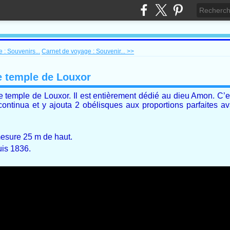
 : Souvenirs...
Carnet de voyage : Souvenir... >>
e temple de Louxor
le temple de Louxor. Il est entièrement dédié au dieu Amon. C’e
ontinua et y ajouta 2 obélisques aux proportions parfaites av
 mesure 25 m de haut.
uis 1836.