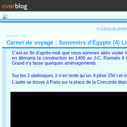
<< Carnet de voyage
16 janvier 2022
Carnet de voyage : Souvenirs d'Égypte (4) L
C'est en fin d'après-midi que nous sommes allés visiter 
en démarra la construction en 1400 av J-C. Ramsès II c
Grand n’y fasse quelques aménagements.
Sur les 2 obélisques, il n’en reste qu’un. Il pèse 250 t et
L’autre se trouve à Paris sur la place de la Concorde dep