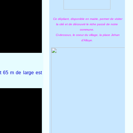
Ce dépliant, disponible en mairie, permet de visiter
la cité et de découvrir le riche passé de notre
commune.
Ci-dessous, le coeur du village, la place Jehan
d'Alluye.
t 65 m de large est