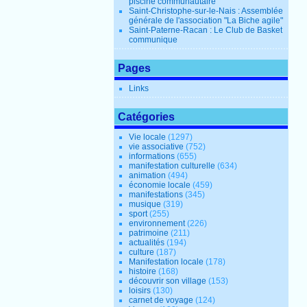
piscine communautaire
Saint-Christophe-sur-le-Nais : Assemblée
générale de l'association "La Biche agile"
Saint-Paterne-Racan : Le Club de Basket
communique
Pages
Links
Catégories
Vie locale
(1297)
vie associative
(752)
informations
(655)
manifestation culturelle
(634)
animation
(494)
économie locale
(459)
manifestations
(345)
musique
(319)
sport
(255)
environnement
(226)
patrimoine
(211)
actualités
(194)
culture
(187)
Manifestation locale
(178)
histoire
(168)
découvrir son village
(153)
loisirs
(130)
carnet de voyage
(124)