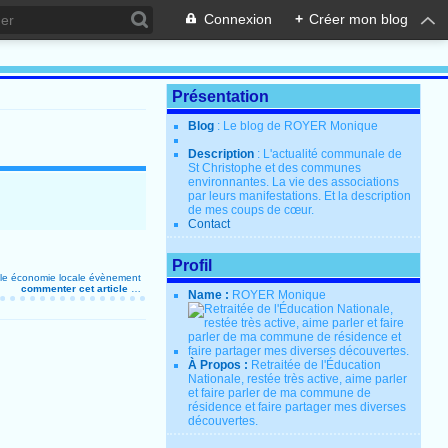
Connexion
+
Créer mon blog
Présentation
Blog
: Le blog de ROYER Monique
Description
: L'actualité communale de
St Christophe et des communes
environnantes. La vie des associations
par leurs manifestations. Et la description
de mes coups de cœur.
Contact
Profil
le
économie locale
évènement
commenter cet article
…
Name :
ROYER Monique
À Propos :
Retraitée de l'Éducation
Nationale, restée très active, aime parler
et faire parler de ma commune de
résidence et faire partager mes diverses
découvertes.