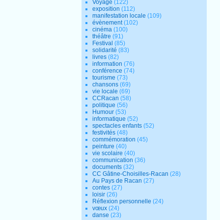
Voyage
(122)
exposition
(112)
manifestation locale
(109)
évènement
(102)
cinéma
(100)
théâtre
(91)
Festival
(85)
solidarité
(83)
livres
(82)
information
(76)
conférence
(74)
tourisme
(73)
chansons
(69)
vie locale
(69)
CCRacan
(58)
politique
(56)
Humour
(53)
informatique
(52)
spectacles enfants
(52)
festivités
(48)
commémoration
(45)
peinture
(40)
vie scolaire
(40)
communication
(36)
documents
(32)
CC Gâtine-Choisilles-Racan
(28)
Au Pays de Racan
(27)
contes
(27)
loisir
(26)
Réflexion personnelle
(24)
vœux
(24)
danse
(23)