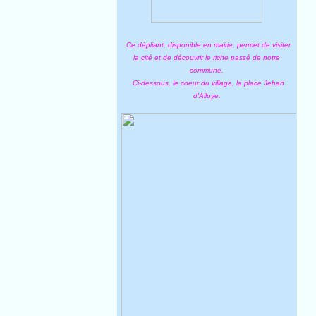
Ce dépliant, disponible en mairie, permet de visiter
la cité et de découvrir le riche passé de notre
commune.
Ci-dessous, le coeur du village, la place Jehan
d'Alluye.