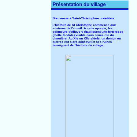
Présentation du village
Bienvenue à Saint-Christophe-sur-le-Nais
L'histoire de St Christophe commence aux
environs de l'an mil. A cette époque, les
seigneurs d'Alluye y établissent une forteresse
(motte féodale) visible dans l'enceinte du
cimetière. Au XIe ou XIIe siècle, un donjon en
pierres est alors construit et ses ruines
témoignent de l'histoire du village.