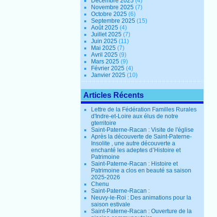
Décembre 2025
(4)
Novembre 2025
(7)
Octobre 2025
(6)
Septembre 2025
(15)
Août 2025
(4)
Juillet 2025
(7)
Juin 2025
(11)
Mai 2025
(7)
Avril 2025
(9)
Mars 2025
(9)
Février 2025
(4)
Janvier 2025
(10)
Articles Récents
Lettre de la Fédération Familles Rurales
d'Indre-et-Loire aux élus de notre
gterritoire
Saint-Paterne-Racan : Visite de l'église
Après la découverte de Saint-Paterne-
Insolite , une autre découverte a
enchanté les adeptes d’Histoire et
Patrimoine
Saint-Paterne-Racan : Histoire et
Patrimoine a clos en beauté sa saison
2025-2026
Chenu
Saint-Paterne-Racan :
Neuvy-le-Roi : Des animations pour la
saison estivale
Saint-Paterne-Racan : Ouverture de la