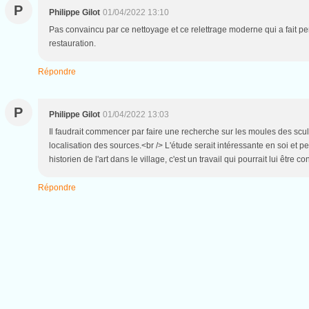
P
Philippe Gilot
01/04/2022 13:10
Pas convaincu par ce nettoyage et ce relettrage moderne qui a fait per
restauration.
Répondre
P
Philippe Gilot
01/04/2022 13:03
Il faudrait commencer par faire une recherche sur les moules des sc
localisation des sources.<br /> L'étude serait intéressante en soi et 
historien de l'art dans le village, c'est un travail qui pourrait lui être con
Répondre