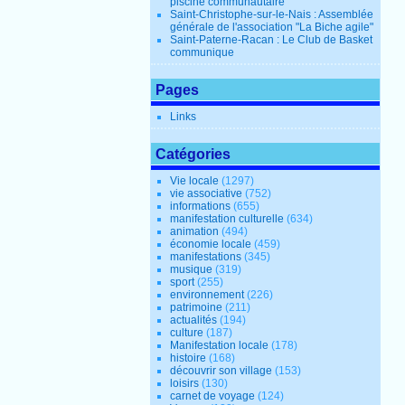
piscine communautaire
Saint-Christophe-sur-le-Nais : Assemblée
générale de l'association "La Biche agile"
Saint-Paterne-Racan : Le Club de Basket
communique
Pages
Links
Catégories
Vie locale
(1297)
vie associative
(752)
informations
(655)
manifestation culturelle
(634)
animation
(494)
économie locale
(459)
manifestations
(345)
musique
(319)
sport
(255)
environnement
(226)
patrimoine
(211)
actualités
(194)
culture
(187)
Manifestation locale
(178)
histoire
(168)
découvrir son village
(153)
loisirs
(130)
carnet de voyage
(124)