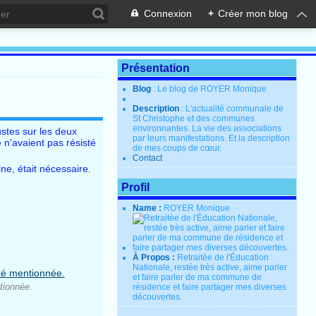
Connexion
+
Créer mon blog
Présentation
Blog
: Le blog de ROYER Monique
Description
: L'actualité communale de
St Christophe et des communes
environnantes. La vie des associations
ustes sur les deux
par leurs manifestations. Et la description
 n'avaient pas résisté
de mes coups de cœur.
Contact
ne, était nécessaire.
Profil
Name :
ROYER Monique
À Propos :
Retraitée de l'Éducation
Nationale, restée très active, aime parler
et faire parler de ma commune de
tionnée.
résidence et faire partager mes diverses
découvertes.