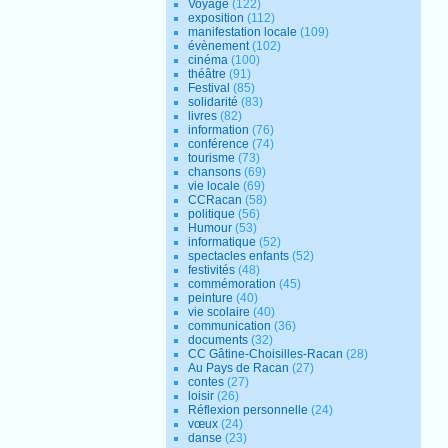
Voyage
(122)
exposition
(112)
manifestation locale
(109)
évènement
(102)
cinéma
(100)
théâtre
(91)
Festival
(85)
solidarité
(83)
livres
(82)
information
(76)
conférence
(74)
tourisme
(73)
chansons
(69)
vie locale
(69)
CCRacan
(58)
politique
(56)
Humour
(53)
informatique
(52)
spectacles enfants
(52)
festivités
(48)
commémoration
(45)
peinture
(40)
vie scolaire
(40)
communication
(36)
documents
(32)
CC Gâtine-Choisilles-Racan
(28)
Au Pays de Racan
(27)
contes
(27)
loisir
(26)
Réflexion personnelle
(24)
vœux
(24)
danse
(23)