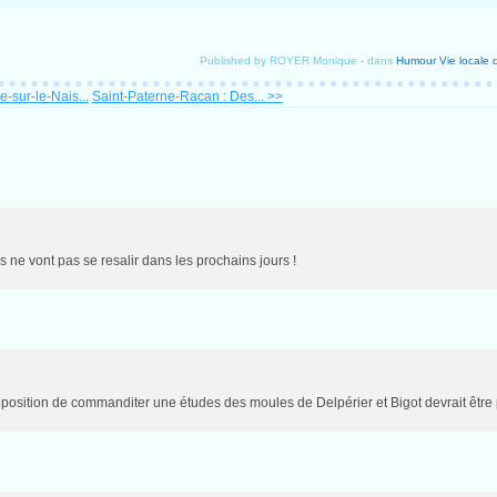
Published by ROYER Monique
-
dans
Humour
Vie locale
-sur-le-Nais...
Saint-Paterne-Racan : Des... >>
ne vont pas se resalir dans les prochains jours !
oposition de commanditer une études des moules de Delpérier et Bigot devrait être 