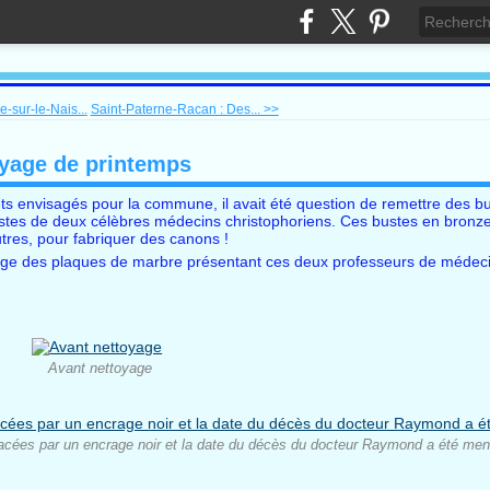
-sur-le-Nais...
Saint-Paterne-Racan : Des... >>
oyage de printemps
ets envisagés pour la commune, il avait été question de remettre des b
ustes de deux célèbres médecins christophoriens. Ces bustes en bronze
tres, pour fabriquer des canons !
toyage des plaques de marbre présentant ces deux professeurs de médeci
Avant nettoyage
placées par un encrage noir et la date du décès du docteur Raymond a été men