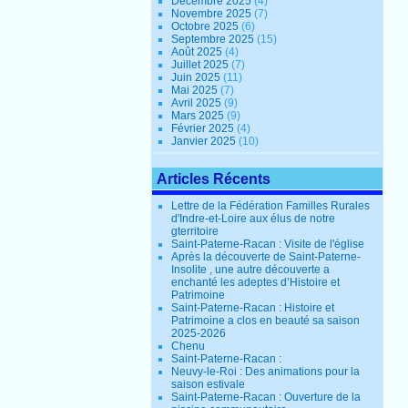
Décembre 2025
(4)
Novembre 2025
(7)
Octobre 2025
(6)
Septembre 2025
(15)
Août 2025
(4)
Juillet 2025
(7)
Juin 2025
(11)
Mai 2025
(7)
Avril 2025
(9)
Mars 2025
(9)
Février 2025
(4)
Janvier 2025
(10)
Articles Récents
Lettre de la Fédération Familles Rurales
d'Indre-et-Loire aux élus de notre
gterritoire
Saint-Paterne-Racan : Visite de l'église
Après la découverte de Saint-Paterne-
Insolite , une autre découverte a
enchanté les adeptes d’Histoire et
Patrimoine
Saint-Paterne-Racan : Histoire et
Patrimoine a clos en beauté sa saison
2025-2026
Chenu
Saint-Paterne-Racan :
Neuvy-le-Roi : Des animations pour la
saison estivale
Saint-Paterne-Racan : Ouverture de la