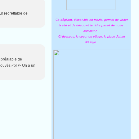
ur regrettable de
Ce dépliant, disponible en mairie, permet de visiter
la cité et de découvrir le riche passé de notre
commune.
Ci-dessous, le coeur du village, la place Jehan
d'Alluye.
 préalable de
trouvés.<br /> On a un