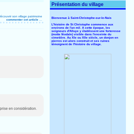
Présentation du village
découvrir son village
patrimoine
Bienvenue à Saint-Christophe-sur-le-Nais
commenter cet article
…
L'histoire de St Christophe commence aux
environs de l'an mil. A cette époque, les
seigneurs d'Alluye y établissent une forteresse
(motte féodale) visible dans l'enceinte du
cimetière. Au XIe ou XIIe siècle, un donjon en
pierres est alors construit et ses ruines
témoignent de l'histoire du village.
prise en considération.