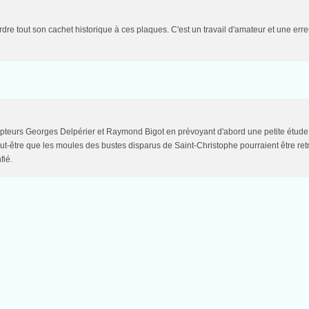
dre tout son cachet historique à ces plaques. C'est un travail d'amateur et une erre
ulpteurs Georges Delpérier et Raymond Bigot en prévoyant d'abord une petite étude
peut-être que les moules des bustes disparus de Saint-Christophe pourraient être re
fié.