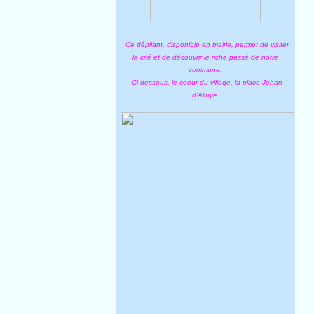
Ce dépliant, disponible en mairie, permet de visiter
la cité et de découvrir le riche passé de notre
commune.
Ci-dessous, le coeur du village, la place Jehan
d'Alluye.