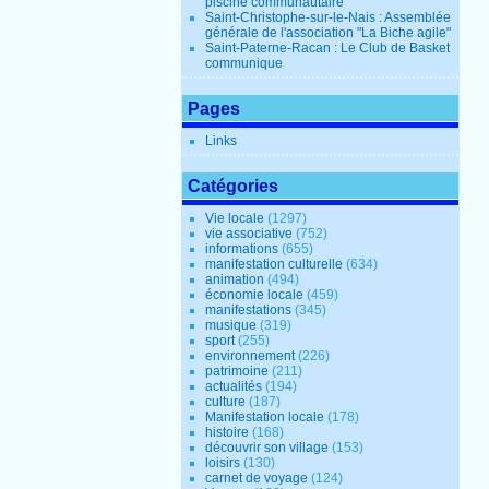
piscine communautaire
Saint-Christophe-sur-le-Nais : Assemblée
générale de l'association "La Biche agile"
Saint-Paterne-Racan : Le Club de Basket
communique
Pages
Links
Catégories
Vie locale
(1297)
vie associative
(752)
informations
(655)
manifestation culturelle
(634)
animation
(494)
économie locale
(459)
manifestations
(345)
musique
(319)
sport
(255)
environnement
(226)
patrimoine
(211)
actualités
(194)
culture
(187)
Manifestation locale
(178)
histoire
(168)
découvrir son village
(153)
loisirs
(130)
carnet de voyage
(124)