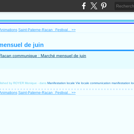
 Animations
Saint-Paterne-Racan : Festival... >>
mensuel de juin
lished by ROYER Monique
-
dans
Manifestation locale
Vie locale
communication
manifestation lo
 Animations
Saint-Paterne-Racan : Festival... >>