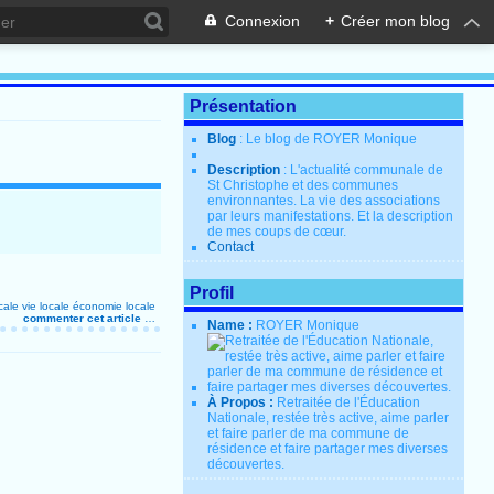
Connexion
+
Créer mon blog
Présentation
Blog
: Le blog de ROYER Monique
Description
: L'actualité communale de
St Christophe et des communes
environnantes. La vie des associations
par leurs manifestations. Et la description
de mes coups de cœur.
Contact
Profil
cale
vie locale
économie locale
commenter cet article
…
Name :
ROYER Monique
À Propos :
Retraitée de l'Éducation
Nationale, restée très active, aime parler
et faire parler de ma commune de
résidence et faire partager mes diverses
découvertes.