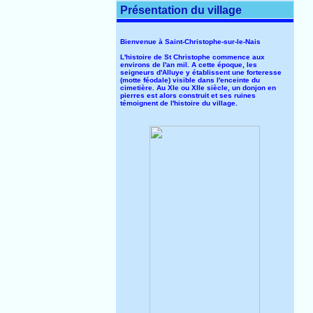
Présentation du village
Bienvenue à Saint-Christophe-sur-le-Nais
L'histoire de St Christophe commence aux
environs de l'an mil. A cette époque, les
seigneurs d'Alluye y établissent une forteresse
(motte féodale) visible dans l'enceinte du
cimetière. Au XIe ou XIIe siècle, un donjon en
pierres est alors construit et ses ruines
témoignent de l'histoire du village.