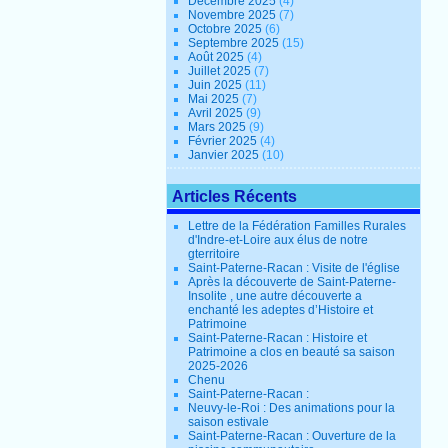
Décembre 2025
(4)
Novembre 2025
(7)
Octobre 2025
(6)
Septembre 2025
(15)
Août 2025
(4)
Juillet 2025
(7)
Juin 2025
(11)
Mai 2025
(7)
Avril 2025
(9)
Mars 2025
(9)
Février 2025
(4)
Janvier 2025
(10)
Articles Récents
Lettre de la Fédération Familles Rurales
d'Indre-et-Loire aux élus de notre
gterritoire
Saint-Paterne-Racan : Visite de l'église
Après la découverte de Saint-Paterne-
Insolite , une autre découverte a
enchanté les adeptes d’Histoire et
Patrimoine
Saint-Paterne-Racan : Histoire et
Patrimoine a clos en beauté sa saison
2025-2026
Chenu
Saint-Paterne-Racan :
Neuvy-le-Roi : Des animations pour la
saison estivale
Saint-Paterne-Racan : Ouverture de la