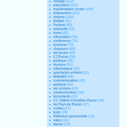
Voyage
(122)
exposition
(112)
manifestation locale
(109)
évènement
(102)
cinéma
(100)
théâtre
(91)
Festival
(85)
solidarité
(83)
livres
(82)
information
(76)
conférence
(74)
tourisme
(73)
chansons
(69)
vie locale
(69)
CCRacan
(58)
politique
(56)
Humour
(53)
informatique
(52)
spectacles enfants
(52)
festivités
(48)
commémoration
(45)
peinture
(40)
vie scolaire
(40)
communication
(36)
documents
(32)
CC Gâtine-Choisilles-Racan
(28)
Au Pays de Racan
(27)
contes
(27)
loisir
(26)
Réflexion personnelle
(24)
vœux
(24)
danse
(23)