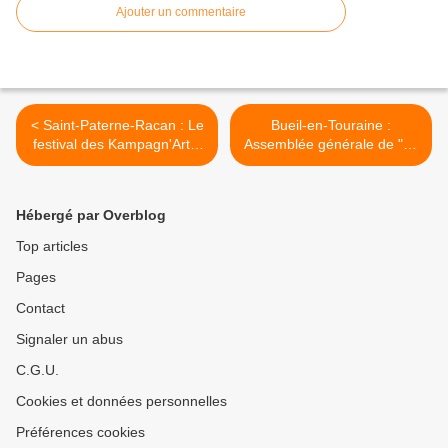
Ajouter un commentaire
< Saint-Paterne-Racan : Le
Bueil-en-Touraine :
festival des Kampagn'Arts,
Assemblée générale de "La
édition 2022 (3)
Chariotte" >
Hébergé par Overblog
Top articles
Pages
Contact
Signaler un abus
C.G.U.
Cookies et données personnelles
Préférences cookies