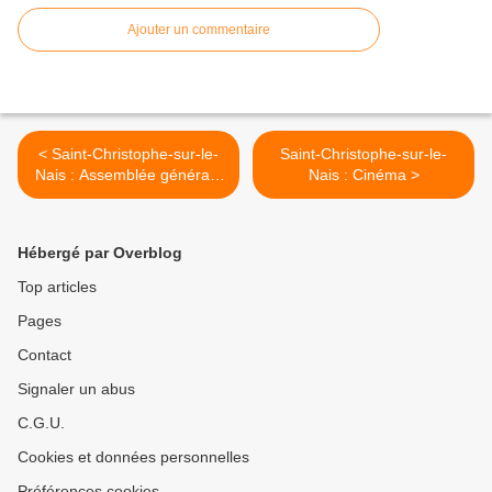
Ajouter un commentaire
< Saint-Christophe-sur-le-
Saint-Christophe-sur-le-
Nais : Assemblée générale
Nais : Cinéma >
de l'association "La biche
agile"
Hébergé par Overblog
Top articles
Pages
Contact
Signaler un abus
C.G.U.
Cookies et données personnelles
Préférences cookies