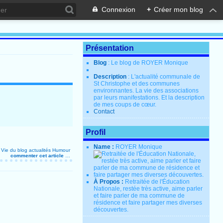
Connexion
+
Créer mon blog
Présentation
Blog
: Le blog de ROYER Monique
Description
: L'actualité communale de
St Christophe et des communes
environnantes. La vie des associations
par leurs manifestations. Et la description
de mes coups de cœur.
Contact
Profil
Name :
ROYER Monique
s
Vie du blog
actualités
Humour
commenter cet article
…
À Propos :
Retraitée de l'Éducation
Nationale, restée très active, aime parler
et faire parler de ma commune de
résidence et faire partager mes diverses
découvertes.