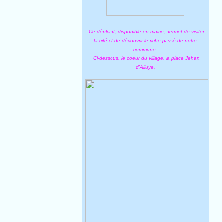
Ce dépliant, disponible en mairie, permet de visiter
la cité et de découvrir le riche passé de notre
commune.
Ci-dessous, le coeur du village, la place Jehan
d'Alluye.