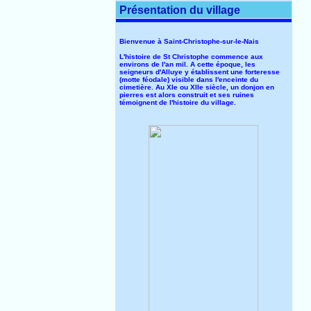
Présentation du village
Bienvenue à Saint-Christophe-sur-le-Nais
L'histoire de St Christophe commence aux
environs de l'an mil. A cette époque, les
seigneurs d'Alluye y établissent une forteresse
(motte féodale) visible dans l'enceinte du
cimetière. Au XIe ou XIIe siècle, un donjon en
pierres est alors construit et ses ruines
témoignent de l'histoire du village.