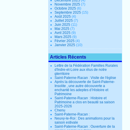
Décembre 2025
(4)
Novembre 2025
(7)
Octobre 2025
(6)
Septembre 2025
(15)
Août 2025
(4)
Juillet 2025
(7)
Juin 2025
(11)
Mai 2025
(7)
Avril 2025
(9)
Mars 2025
(9)
Février 2025
(4)
Janvier 2025
(10)
Articles Récents
Lettre de la Fédération Familles Rurales
d'Indre-et-Loire aux élus de notre
gterritoire
Saint-Paterne-Racan : Visite de l'église
Après la découverte de Saint-Paterne-
Insolite , une autre découverte a
enchanté les adeptes d’Histoire et
Patrimoine
Saint-Paterne-Racan : Histoire et
Patrimoine a clos en beauté sa saison
2025-2026
Chenu
Saint-Paterne-Racan :
Neuvy-le-Roi : Des animations pour la
saison estivale
Saint-Paterne-Racan : Ouverture de la