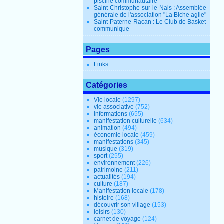
piscine communautaire
Saint-Christophe-sur-le-Nais : Assemblée
générale de l'association "La Biche agile"
Saint-Paterne-Racan : Le Club de Basket
communique
Pages
Links
Catégories
Vie locale
(1297)
vie associative
(752)
informations
(655)
manifestation culturelle
(634)
animation
(494)
économie locale
(459)
manifestations
(345)
musique
(319)
sport
(255)
environnement
(226)
patrimoine
(211)
actualités
(194)
culture
(187)
Manifestation locale
(178)
histoire
(168)
découvrir son village
(153)
loisirs
(130)
carnet de voyage
(124)