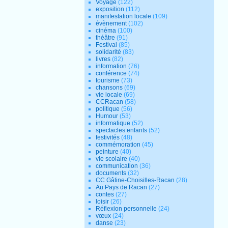
Voyage
(122)
exposition
(112)
manifestation locale
(109)
évènement
(102)
cinéma
(100)
théâtre
(91)
Festival
(85)
solidarité
(83)
livres
(82)
information
(76)
conférence
(74)
tourisme
(73)
chansons
(69)
vie locale
(69)
CCRacan
(58)
politique
(56)
Humour
(53)
informatique
(52)
spectacles enfants
(52)
festivités
(48)
commémoration
(45)
peinture
(40)
vie scolaire
(40)
communication
(36)
documents
(32)
CC Gâtine-Choisilles-Racan
(28)
Au Pays de Racan
(27)
contes
(27)
loisir
(26)
Réflexion personnelle
(24)
vœux
(24)
danse
(23)