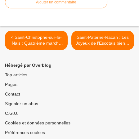
Ajouter un commentaire
< Saint-Christophe-sur-le-
Saint-Paterne-Racan : Les
Nais : Quatrième marché
Joyeux de l’Escotais bientôt
de Noël à La Chartrie
sur les planches >
Hébergé par Overblog
Top articles
Pages
Contact
Signaler un abus
C.G.U.
Cookies et données personnelles
Préférences cookies