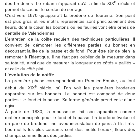
e
des broderies. Le ruban n’apparaît qu’à la fin du XIX
siècle et
permet de cacher le cordon de serrage.
C’est vers 1870 qu’apparaît la broderie de Touraine. Son point
est plus gros et les motifs représentés sont principalement des
fleurs, dont le cœur, les boutons ou les feuilles vont être ornés de
dentelle de Valenciennes
L’entretien de la coiffe requiert des techniques particulières. Il
convient de démonter les différentes parties du bonnet en
décousant la lite de la passe et du fond. Pour être sûr de bien la
remonter à l’identique, il ne faut pas oublier de la mesurer dans
sa totalité, ainsi que de mesurer la longueur des côtés « paillés »
et celle du côté plat.
L’évolution de la coiffe
La première phase correspondrait au Premier Empire, au tout
e
début du XIX
siècle, où l’on voit les premières broderies
apparaître sur les bonnets. Le bonnet est composé de deux
parties : le fond et la passe. Sa forme générale prend celle d’une
ogive.
À partir de 1830, la mousseline fait son apparition comme
matière principale pour le fond et la passe. La broderie évolue et
on parle de broderie fine avec incrustation de jours à fils tirés.
Les motifs les plus courants sont des motifs floraux, fleurs des
champs comme fleurs des jardins