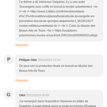
Ce thème a dû intéresser Delpérier, il y a une autre
Tourangelle avec coiffe en biscuit à vendre actuellement :<br
/> <br /> https://www.1stdibs.com/fr/meubles/objets-
d%C3%A9coratifs/sculptures/bustes/buste-tourangelle-en-
porcelaine-biscuit-de-georges-delperier/id-f_36185192/?
modal=intlWelcomeModal<br /> <br /> Celle du Musée des
Beaux-Arts de Tours :<br /> https://sculptures-
polychromes.musee-orsay.fr/ark:/59510/cs000000002cyt6gd
Répondre
P
Philippe Gilot
26/11/2023 12:24
On peut voir la production finale en biscuit au Musée des
Beaux Arts de Tours
Répondre
G
Gilot
25/11/2023 20:09
J'ai remarqué dans l'exposition l'épreuve en plâtre de
Delpérier. Il avait réalisé aussi le buste en bronze d'Eugène