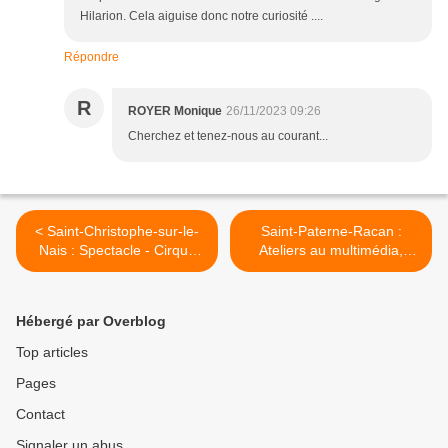
Hilarion. Cela aiguise donc notre curiosité ....
Répondre
R
ROYER Monique
26/11/2023 09:26
Cherchez et tenez-nous au courant...
< Saint-Christophe-sur-le-
Saint-Paterne-Racan :
Nais : Spectacle - Cirque
Ateliers au multimédia,
Gones « Kitchenette »
programme de décembre >
Hébergé par Overblog
Top articles
Pages
Contact
Signaler un abus