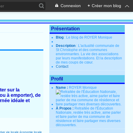
Connexion
+
Créer mon blog
Présentation
Blog
: Le blog de ROYER Monique
Description
: L'actualité communale de
St Christophe et des communes
environnantes. La vie des associations
par leurs manifestations. Et la description
de mes coups de cœur.
Contact
Profil
Name :
ROYER Monique
er sur la
 ou à emporter), de
rnée idéale et
À Propos :
Retraitée de l'Éducation
Nationale, restée très active, aime parler
et faire parler de ma commune de
résidence et faire partager mes diverses
découvertes.
tive
vie locale
économie locale