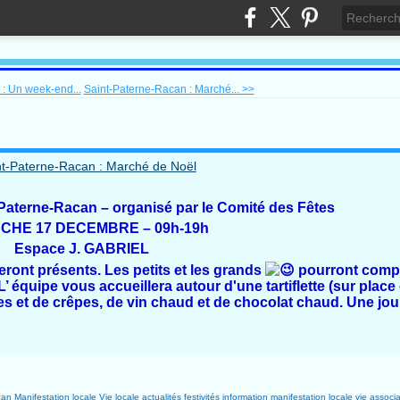
: Un week-end...
Saint-Paterne-Racan : Marché... >>
Paterne-Racan – organisé par le Comité des Fêtes
CHE 17 DECEMBRE – 09h-19h
Espace J. GABRIEL
ont présents. Les petits et les grands
pourront compt
 équipe vous accueillera autour d'une tartiflette (sur place
es et de crêpes, de vin chaud et de chocolat chaud. Une jou
can
Manifestation locale
Vie locale
actualités
festivités
information
manifestation locale
vie associa