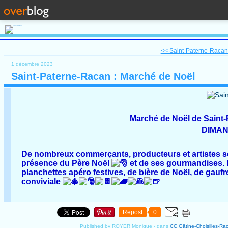
<< Saint-Paterne-Racan 
1 décembre 2023
Saint-Paterne-Racan : Marché de Noël
Marché de Noël de Saint-
DIMAN
De nombreux commerçants, producteurs et artistes ser
présence du Père Noël
et de ses gourmandises. L’
planchettes apéro festives, de bière de Noël, de gaufr
conviviale
Repost
0
Published by ROYER Monique
-
dans
CC Gâtine-Choisilles-Ra