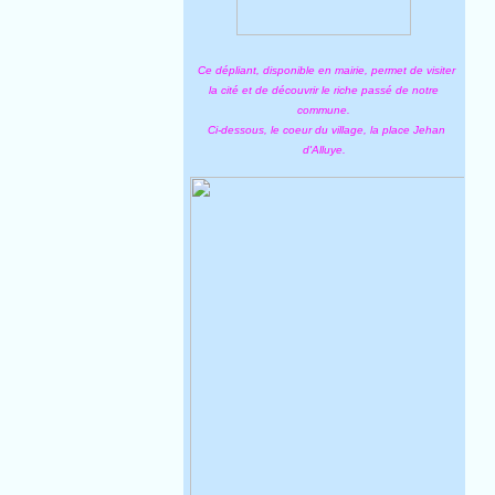
Ce dépliant, disponible en mairie, permet de visiter
la cité et de découvrir le riche passé de notre
commune.
Ci-dessous, le coeur du village, la place Jehan
d'Alluye.