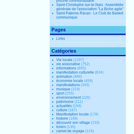
piscine communautaire
Saint-Christophe-sur-le-Nais : Assemblée
générale de l'association "La Biche agile"
Saint-Paterne-Racan : Le Club de Basket
communique
Pages
Links
Catégories
Vie locale
(1297)
vie associative
(752)
informations
(655)
manifestation culturelle
(634)
animation
(494)
économie locale
(459)
manifestations
(345)
musique
(319)
sport
(255)
environnement
(226)
patrimoine
(211)
actualités
(194)
culture
(187)
Manifestation locale
(178)
histoire
(168)
découvrir son village
(153)
loisirs
(130)
carnet de voyage
(124)