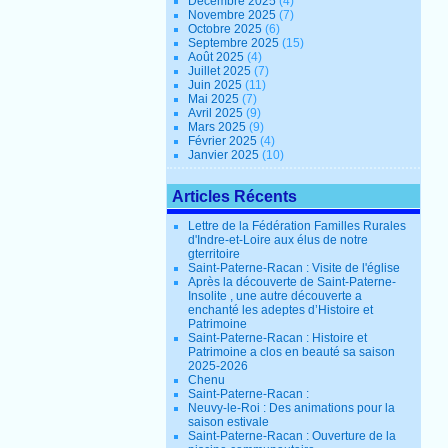
Décembre 2025
(4)
Novembre 2025
(7)
Octobre 2025
(6)
Septembre 2025
(15)
Août 2025
(4)
Juillet 2025
(7)
Juin 2025
(11)
Mai 2025
(7)
Avril 2025
(9)
Mars 2025
(9)
Février 2025
(4)
Janvier 2025
(10)
Articles Récents
Lettre de la Fédération Familles Rurales
d'Indre-et-Loire aux élus de notre
gterritoire
Saint-Paterne-Racan : Visite de l'église
Après la découverte de Saint-Paterne-
Insolite , une autre découverte a
enchanté les adeptes d’Histoire et
Patrimoine
Saint-Paterne-Racan : Histoire et
Patrimoine a clos en beauté sa saison
2025-2026
Chenu
Saint-Paterne-Racan :
Neuvy-le-Roi : Des animations pour la
saison estivale
Saint-Paterne-Racan : Ouverture de la