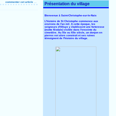
commenter cet article
…
Présentation du village
Bienvenue à Saint-Christophe-sur-le-Nais
L'histoire de St Christophe commence aux
environs de l'an mil. A cette époque, les
seigneurs d'Alluye y établissent une forteresse
(motte féodale) visible dans l'enceinte du
cimetière. Au XIe ou XIIe siècle, un donjon en
pierres est alors construit et ses ruines
témoignent de l'histoire du village.