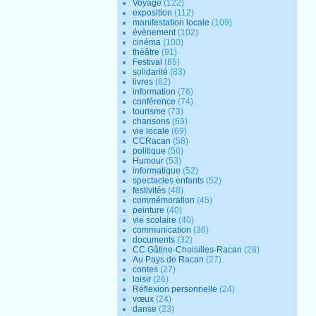
Voyage
(122)
exposition
(112)
manifestation locale
(109)
évènement
(102)
cinéma
(100)
théâtre
(91)
Festival
(85)
solidarité
(83)
livres
(82)
information
(76)
conférence
(74)
tourisme
(73)
chansons
(69)
vie locale
(69)
CCRacan
(58)
politique
(56)
Humour
(53)
informatique
(52)
spectacles enfants
(52)
festivités
(48)
commémoration
(45)
peinture
(40)
vie scolaire
(40)
communication
(36)
documents
(32)
CC Gâtine-Choisilles-Racan
(28)
Au Pays de Racan
(27)
contes
(27)
loisir
(26)
Réflexion personnelle
(24)
vœux
(24)
danse
(23)