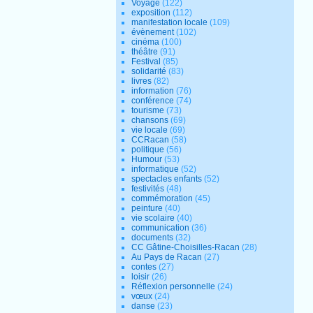
Voyage
(122)
exposition
(112)
manifestation locale
(109)
évènement
(102)
cinéma
(100)
théâtre
(91)
Festival
(85)
solidarité
(83)
livres
(82)
information
(76)
conférence
(74)
tourisme
(73)
chansons
(69)
vie locale
(69)
CCRacan
(58)
politique
(56)
Humour
(53)
informatique
(52)
spectacles enfants
(52)
festivités
(48)
commémoration
(45)
peinture
(40)
vie scolaire
(40)
communication
(36)
documents
(32)
CC Gâtine-Choisilles-Racan
(28)
Au Pays de Racan
(27)
contes
(27)
loisir
(26)
Réflexion personnelle
(24)
vœux
(24)
danse
(23)