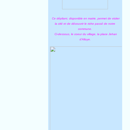
Ce dépliant, disponible en mairie, permet de visiter
la cité et de découvrir le riche passé de notre
commune.
Ci-dessous, le coeur du village, la place Jehan
d'Alluye.