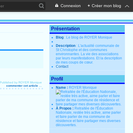
Connexion
+
Créer mon blog
Présentation
Blog
: Le blog de ROYER Monique
Description
: L'actualité communale de
St Christophe et des communes
environnantes. La vie des associations
par leurs manifestations. Et la description
de mes coups de cœur.
Contact
Profil
Published by ROYER Monique
commenter cet article
…
Name :
ROYER Monique
À Propos :
Retraitée de l'Éducation
Nationale, restée très active, aime parler
et faire parler de ma commune de
résidence et faire partager mes diverses
découvertes.