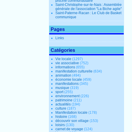
piscine communautaire
Saint-Christophe-sur-le-Nais : Assemblée
générale de l'association "La Biche agile"
Saint-Paterne-Racan : Le Club de Basket
communique
Pages
Links
Catégories
Vie locale
(1297)
vie associative
(752)
informations
(655)
manifestation culturelle
(634)
animation
(494)
économie locale
(459)
manifestations
(345)
musique
(319)
sport
(255)
environnement
(226)
patrimoine
(211)
actualités
(194)
culture
(187)
Manifestation locale
(178)
histoire
(168)
découvrir son village
(153)
loisirs
(130)
carnet de voyage
(124)