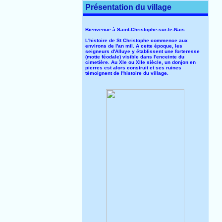
Présentation du village
Bienvenue à Saint-Christophe-sur-le-Nais
L'histoire de St Christophe commence aux
environs de l'an mil. A cette époque, les
seigneurs d'Alluye y établissent une forteresse
(motte féodale) visible dans l'enceinte du
cimetière. Au XIe ou XIIe siècle, un donjon en
pierres est alors construit et ses ruines
témoignent de l'histoire du village.