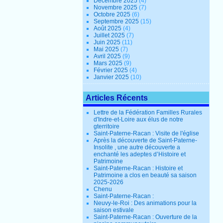
Décembre 2025
(4)
Novembre 2025
(7)
Octobre 2025
(6)
Septembre 2025
(15)
Août 2025
(4)
Juillet 2025
(7)
Juin 2025
(11)
Mai 2025
(7)
Avril 2025
(9)
Mars 2025
(9)
Février 2025
(4)
Janvier 2025
(10)
Articles Récents
Lettre de la Fédération Familles Rurales
d'Indre-et-Loire aux élus de notre
gterritoire
Saint-Paterne-Racan : Visite de l'église
Après la découverte de Saint-Paterne-
Insolite , une autre découverte a
enchanté les adeptes d’Histoire et
Patrimoine
Saint-Paterne-Racan : Histoire et
Patrimoine a clos en beauté sa saison
2025-2026
Chenu
Saint-Paterne-Racan :
Neuvy-le-Roi : Des animations pour la
saison estivale
Saint-Paterne-Racan : Ouverture de la