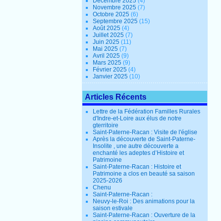
Décembre 2025
(4)
Novembre 2025
(7)
Octobre 2025
(6)
Septembre 2025
(15)
Août 2025
(4)
Juillet 2025
(7)
Juin 2025
(11)
Mai 2025
(7)
Avril 2025
(9)
Mars 2025
(9)
Février 2025
(4)
Janvier 2025
(10)
Articles Récents
Lettre de la Fédération Familles Rurales
d'Indre-et-Loire aux élus de notre
gterritoire
Saint-Paterne-Racan : Visite de l'église
Après la découverte de Saint-Paterne-
Insolite , une autre découverte a
enchanté les adeptes d’Histoire et
Patrimoine
Saint-Paterne-Racan : Histoire et
Patrimoine a clos en beauté sa saison
2025-2026
Chenu
Saint-Paterne-Racan :
Neuvy-le-Roi : Des animations pour la
saison estivale
Saint-Paterne-Racan : Ouverture de la