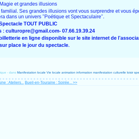
Magie et grandes illusions
amilial. Ses grandes illusions vont vous surprendre et vous ép
era dans un univers "Poétique et Spectaculaire".
Spectacle TOUT PUBLIC
: culturopre@gmail.com- 07.66.19.39.24
lletterie en ligne disponible sur le site internet de l’associa
 sur place le jour du spectacle.
ique
-
dans
Manifestation locale
Vie locale
animation
information
manifestation culturelle
loisir
spe
ne : Ateliers...
Bueil-en-Touraine : Soirée... >>