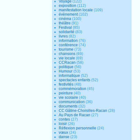
Voyage
(122)
exposition
(112)
manifestation locale
(109)
évènement
(102)
cinéma
(100)
théâtre
(91)
Festival
(85)
solidarité
(83)
livres
(82)
information
(76)
conférence
(74)
tourisme
(73)
chansons
(69)
vie locale
(69)
CCRacan
(58)
politique
(56)
Humour
(53)
informatique
(52)
spectacles enfants
(52)
festivités
(48)
commémoration
(45)
peinture
(40)
vie scolaire
(40)
communication
(36)
documents
(32)
CC Gâtine-Choisilles-Racan
(28)
Au Pays de Racan
(27)
contes
(27)
loisir
(26)
Réflexion personnelle
(24)
vœux
(24)
danse
(23)