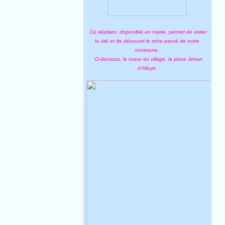
Ce dépliant, disponible en mairie, permet de visiter
la cité et de découvrir le riche passé de notre
commune.
Ci-dessous, le coeur du village, la place Jehan
d'Alluye.