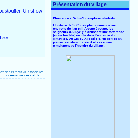
Présentation du village
oustoufler. Un show
Bienvenue à Saint-Christophe-sur-le-Nais
L'histoire de St Christophe commence aux
environs de l'an mil. A cette époque, les
seigneurs d'Alluye y établissent une forteresse
(motte féodale) visible dans l'enceinte du
tion
cimetière. Au XIe ou XIIe siècle, un donjon en
pierres est alors construit et ses ruines
témoignent de l'histoire du village.
ctacles enfants
vie associative
commenter cet article
…