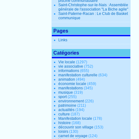
piscine communautaire
Saint-Christophe-sur-le-Nais : Assemblée
générale de l'association "La Biche agile"
Saint-Paterne-Racan : Le Club de Basket
communique
Pages
Links
Catégories
Vie locale
(1297)
vie associative
(752)
informations
(655)
manifestation culturelle
(634)
animation
(494)
économie locale
(459)
manifestations
(345)
musique
(319)
sport
(255)
environnement
(226)
patrimoine
(211)
actualités
(194)
culture
(187)
Manifestation locale
(178)
histoire
(168)
découvrir son village
(153)
loisirs
(130)
carnet de voyage
(124)