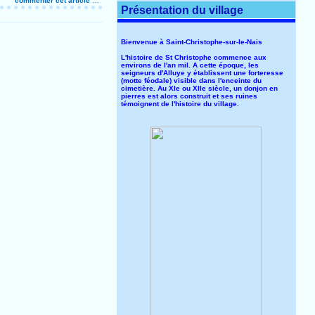
commenter cet article
…
Présentation du village
Bienvenue à Saint-Christophe-sur-le-Nais
L'histoire de St Christophe commence aux
environs de l'an mil. A cette époque, les
seigneurs d'Alluye y établissent une forteresse
(motte féodale) visible dans l'enceinte du
cimetière. Au XIe ou XIIe siècle, un donjon en
pierres est alors construit et ses ruines
témoignent de l'histoire du village.