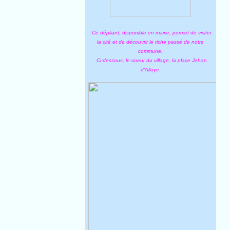
Ce dépliant, disponible en mairie, permet de visiter
la cité et de découvrir le riche passé de notre
commune.
Ci-dessous, le coeur du village, la place Jehan
d'Alluye.