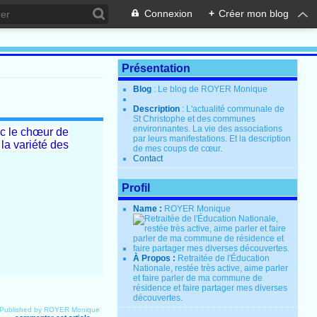
Connexion
+
Créer mon blog
Présentation
Blog
: Le blog de ROYER Monique
Description
: L'actualité communale de
St Christophe et des communes
environnantes. La vie des associations
ec le chœur de
par leurs manifestations. Et la description
a variété des
de mes coups de cœur.
Contact
Profil
Name :
ROYER Monique
À Propos :
Retraitée de l'Éducation
Nationale, restée très active, aime parler
et faire parler de ma commune de
résidence et faire partager mes diverses
découvertes.
Published by ROYER Monique