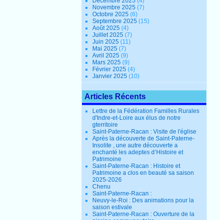
Décembre 2025
(4)
Novembre 2025
(7)
Octobre 2025
(6)
Septembre 2025
(15)
Août 2025
(4)
Juillet 2025
(7)
Juin 2025
(11)
Mai 2025
(7)
Avril 2025
(9)
Mars 2025
(9)
Février 2025
(4)
Janvier 2025
(10)
Articles Récents
Lettre de la Fédération Familles Rurales
d'Indre-et-Loire aux élus de notre
gterritoire
Saint-Paterne-Racan : Visite de l'église
Après la découverte de Saint-Paterne-
Insolite , une autre découverte a
enchanté les adeptes d’Histoire et
Patrimoine
Saint-Paterne-Racan : Histoire et
Patrimoine a clos en beauté sa saison
2025-2026
Chenu
Saint-Paterne-Racan :
Neuvy-le-Roi : Des animations pour la
saison estivale
Saint-Paterne-Racan : Ouverture de la