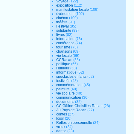
Voyage
(122)
exposition
(112)
manifestation locale
(109)
évènement
(102)
cinéma
(100)
théâtre
(91)
Festival
(85)
solidarité
(83)
livres
(82)
information
(76)
conférence
(74)
tourisme
(73)
chansons
(69)
vie locale
(69)
CCRacan
(58)
politique
(56)
Humour
(53)
informatique
(52)
spectacles enfants
(52)
festivités
(48)
commémoration
(45)
peinture
(40)
vie scolaire
(40)
communication
(36)
documents
(32)
CC Gâtine-Choisilles-Racan
(28)
Au Pays de Racan
(27)
contes
(27)
loisir
(26)
Réflexion personnelle
(24)
vœux
(24)
danse
(23)