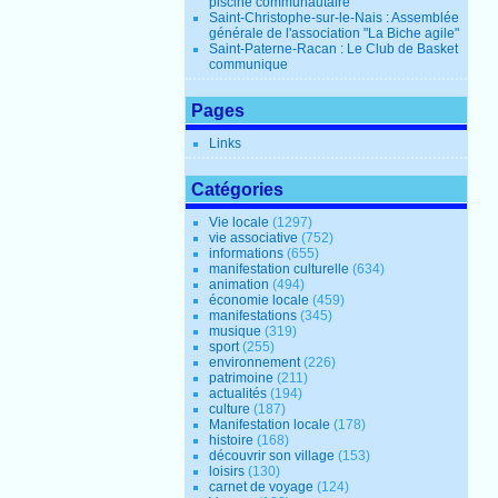
piscine communautaire
Saint-Christophe-sur-le-Nais : Assemblée
générale de l'association "La Biche agile"
Saint-Paterne-Racan : Le Club de Basket
communique
Pages
Links
Catégories
Vie locale
(1297)
vie associative
(752)
informations
(655)
manifestation culturelle
(634)
animation
(494)
économie locale
(459)
manifestations
(345)
musique
(319)
sport
(255)
environnement
(226)
patrimoine
(211)
actualités
(194)
culture
(187)
Manifestation locale
(178)
histoire
(168)
découvrir son village
(153)
loisirs
(130)
carnet de voyage
(124)