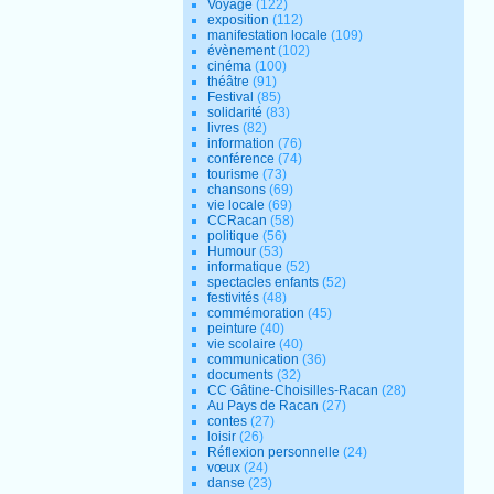
Voyage
(122)
exposition
(112)
manifestation locale
(109)
évènement
(102)
cinéma
(100)
théâtre
(91)
Festival
(85)
solidarité
(83)
livres
(82)
information
(76)
conférence
(74)
tourisme
(73)
chansons
(69)
vie locale
(69)
CCRacan
(58)
politique
(56)
Humour
(53)
informatique
(52)
spectacles enfants
(52)
festivités
(48)
commémoration
(45)
peinture
(40)
vie scolaire
(40)
communication
(36)
documents
(32)
CC Gâtine-Choisilles-Racan
(28)
Au Pays de Racan
(27)
contes
(27)
loisir
(26)
Réflexion personnelle
(24)
vœux
(24)
danse
(23)