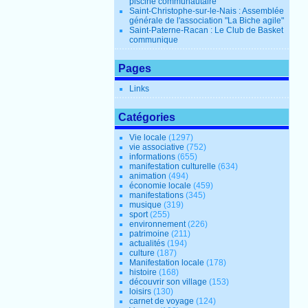
piscine communautaire
Saint-Christophe-sur-le-Nais : Assemblée
générale de l'association "La Biche agile"
Saint-Paterne-Racan : Le Club de Basket
communique
Pages
Links
Catégories
Vie locale
(1297)
vie associative
(752)
informations
(655)
manifestation culturelle
(634)
animation
(494)
économie locale
(459)
manifestations
(345)
musique
(319)
sport
(255)
environnement
(226)
patrimoine
(211)
actualités
(194)
culture
(187)
Manifestation locale
(178)
histoire
(168)
découvrir son village
(153)
loisirs
(130)
carnet de voyage
(124)