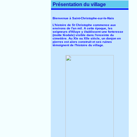
Présentation du village
Bienvenue à Saint-Christophe-sur-le-Nais
L'histoire de St Christophe commence aux
environs de l'an mil. A cette époque, les
seigneurs d'Alluye y établissent une forteresse
(motte féodale) visible dans l'enceinte du
cimetière. Au XIe ou XIIe siècle, un donjon en
pierres est alors construit et ses ruines
témoignent de l'histoire du village.