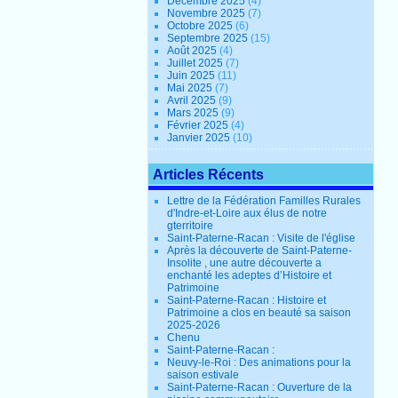
Décembre 2025
(4)
Novembre 2025
(7)
Octobre 2025
(6)
Septembre 2025
(15)
Août 2025
(4)
Juillet 2025
(7)
Juin 2025
(11)
Mai 2025
(7)
Avril 2025
(9)
Mars 2025
(9)
Février 2025
(4)
Janvier 2025
(10)
Articles Récents
Lettre de la Fédération Familles Rurales
d'Indre-et-Loire aux élus de notre
gterritoire
Saint-Paterne-Racan : Visite de l'église
Après la découverte de Saint-Paterne-
Insolite , une autre découverte a
enchanté les adeptes d’Histoire et
Patrimoine
Saint-Paterne-Racan : Histoire et
Patrimoine a clos en beauté sa saison
2025-2026
Chenu
Saint-Paterne-Racan :
Neuvy-le-Roi : Des animations pour la
saison estivale
Saint-Paterne-Racan : Ouverture de la