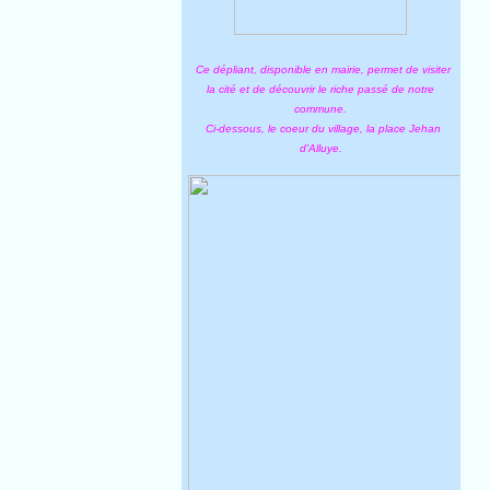
Ce dépliant, disponible en mairie, permet de visiter
la cité et de découvrir le riche passé de notre
commune.
Ci-dessous, le coeur du village, la place Jehan
d'Alluye.