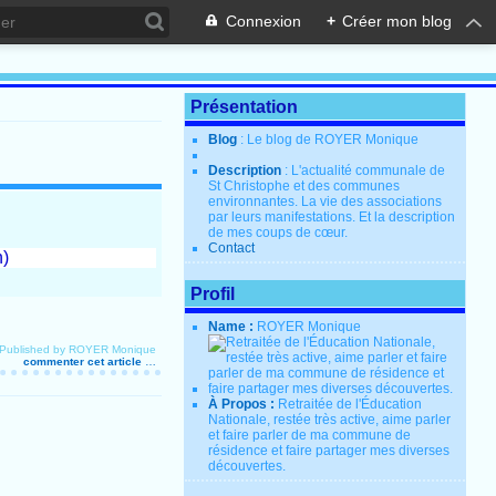
Connexion
+
Créer mon blog
Présentation
Blog
: Le blog de ROYER Monique
Description
: L'actualité communale de
St Christophe et des communes
environnantes. La vie des associations
par leurs manifestations. Et la description
de mes coups de cœur.
Contact
n)
Profil
Name :
ROYER Monique
Published by ROYER Monique
commenter cet article
…
À Propos :
Retraitée de l'Éducation
Nationale, restée très active, aime parler
et faire parler de ma commune de
résidence et faire partager mes diverses
découvertes.