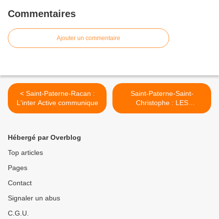
Commentaires
Ajouter un commentaire
< Saint-Paterne-Racan :
Saint-Paterne-Saint-
L'inter Active communique
Christophe : LES
IN:ENTENDUES SEMAINE
DES MUSIQUES INOUÏES
ET CONTEMPORAINES -
Hébergé par Overblog
DU 25 AU 27 JUILLET 2025
- >
Top articles
Pages
Contact
Signaler un abus
C.G.U.