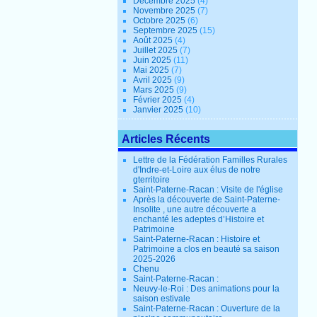
Décembre 2025
(4)
Novembre 2025
(7)
Octobre 2025
(6)
Septembre 2025
(15)
Août 2025
(4)
Juillet 2025
(7)
Juin 2025
(11)
Mai 2025
(7)
Avril 2025
(9)
Mars 2025
(9)
Février 2025
(4)
Janvier 2025
(10)
Articles Récents
Lettre de la Fédération Familles Rurales
d'Indre-et-Loire aux élus de notre
gterritoire
Saint-Paterne-Racan : Visite de l'église
Après la découverte de Saint-Paterne-
Insolite , une autre découverte a
enchanté les adeptes d’Histoire et
Patrimoine
Saint-Paterne-Racan : Histoire et
Patrimoine a clos en beauté sa saison
2025-2026
Chenu
Saint-Paterne-Racan :
Neuvy-le-Roi : Des animations pour la
saison estivale
Saint-Paterne-Racan : Ouverture de la