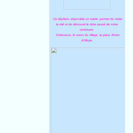
Ce dépliant, disponible en mairie, permet de visiter
la cité et de découvrir le riche passé de notre
commune.
Ci-dessous, le coeur du village, la place Jehan
d'Alluye.