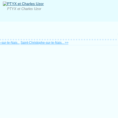
PTYX et Charles Uzor
sur-le-Nais...
Saint-Christophe-sur-le-Nais... >>