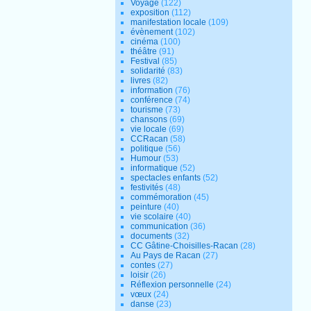
Voyage
(122)
exposition
(112)
manifestation locale
(109)
évènement
(102)
cinéma
(100)
théâtre
(91)
Festival
(85)
solidarité
(83)
livres
(82)
information
(76)
conférence
(74)
tourisme
(73)
chansons
(69)
vie locale
(69)
CCRacan
(58)
politique
(56)
Humour
(53)
informatique
(52)
spectacles enfants
(52)
festivités
(48)
commémoration
(45)
peinture
(40)
vie scolaire
(40)
communication
(36)
documents
(32)
CC Gâtine-Choisilles-Racan
(28)
Au Pays de Racan
(27)
contes
(27)
loisir
(26)
Réflexion personnelle
(24)
vœux
(24)
danse
(23)