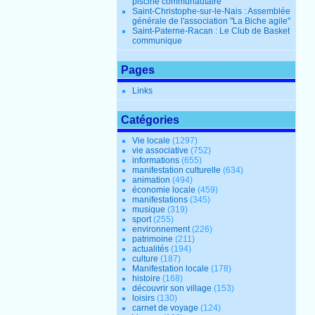
piscine communautaire
Saint-Christophe-sur-le-Nais : Assemblée
générale de l'association "La Biche agile"
Saint-Paterne-Racan : Le Club de Basket
communique
Pages
Links
Catégories
Vie locale
(1297)
vie associative
(752)
informations
(655)
manifestation culturelle
(634)
animation
(494)
économie locale
(459)
manifestations
(345)
musique
(319)
sport
(255)
environnement
(226)
patrimoine
(211)
actualités
(194)
culture
(187)
Manifestation locale
(178)
histoire
(168)
découvrir son village
(153)
loisirs
(130)
carnet de voyage
(124)