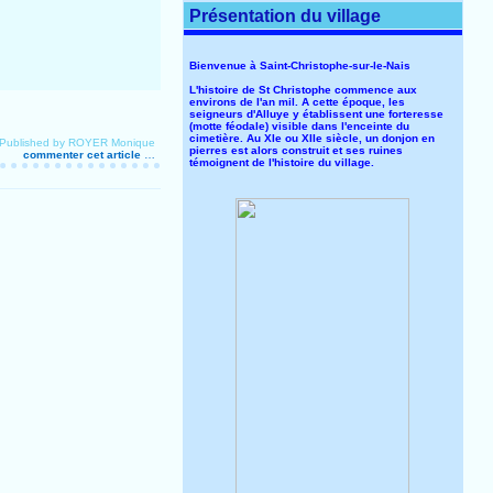
Présentation du village
Bienvenue à Saint-Christophe-sur-le-Nais
L'histoire de St Christophe commence aux
environs de l'an mil. A cette époque, les
seigneurs d'Alluye y établissent une forteresse
(motte féodale) visible dans l'enceinte du
cimetière. Au XIe ou XIIe siècle, un donjon en
Published by ROYER Monique
pierres est alors construit et ses ruines
commenter cet article
…
témoignent de l'histoire du village.