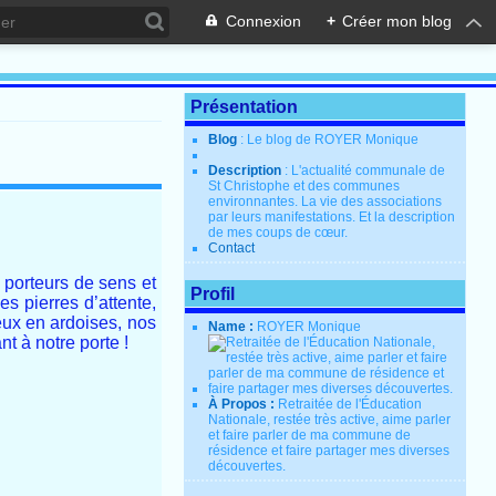
Connexion
+
Créer mon blog
Présentation
Blog
: Le blog de ROYER Monique
Description
: L'actualité communale de
St Christophe et des communes
environnantes. La vie des associations
par leurs manifestations. Et la description
de mes coups de cœur.
Contact
porteurs de sens et
Profil
s pierres d’attente,
eux en ardoises, nos
Name :
ROYER Monique
t à notre porte !
À Propos :
Retraitée de l'Éducation
Nationale, restée très active, aime parler
et faire parler de ma commune de
résidence et faire partager mes diverses
découvertes.