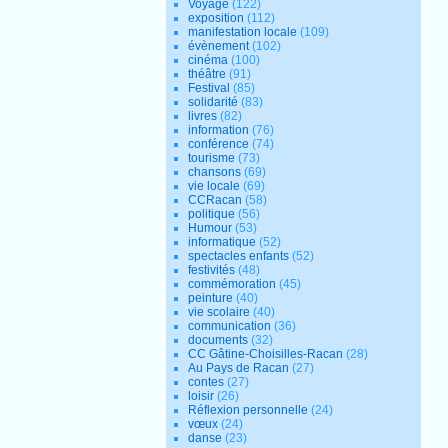
Voyage
(122)
exposition
(112)
manifestation locale
(109)
évènement
(102)
cinéma
(100)
théâtre
(91)
Festival
(85)
solidarité
(83)
livres
(82)
information
(76)
conférence
(74)
tourisme
(73)
chansons
(69)
vie locale
(69)
CCRacan
(58)
politique
(56)
Humour
(53)
informatique
(52)
spectacles enfants
(52)
festivités
(48)
commémoration
(45)
peinture
(40)
vie scolaire
(40)
communication
(36)
documents
(32)
CC Gâtine-Choisilles-Racan
(28)
Au Pays de Racan
(27)
contes
(27)
loisir
(26)
Réflexion personnelle
(24)
vœux
(24)
danse
(23)