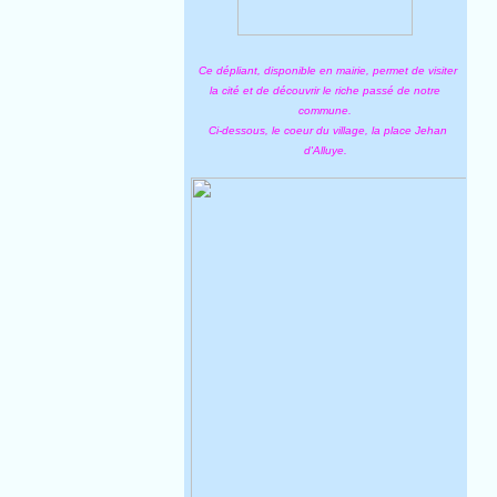
Ce dépliant, disponible en mairie, permet de visiter
la cité et de découvrir le riche passé de notre
commune.
Ci-dessous, le coeur du village, la place Jehan
d'Alluye.