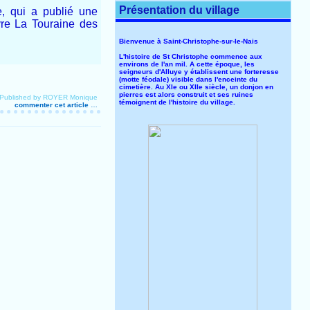
Présentation du village
, qui a publié une
ivre La Touraine des
Bienvenue à Saint-Christophe-sur-le-Nais
L'histoire de St Christophe commence aux
environs de l'an mil. A cette époque, les
seigneurs d'Alluye y établissent une forteresse
(motte féodale) visible dans l'enceinte du
cimetière. Au XIe ou XIIe siècle, un donjon en
pierres est alors construit et ses ruines
Published by ROYER Monique
témoignent de l'histoire du village.
commenter cet article
…