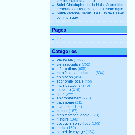
piscine communautaire
Saint-Christophe-sur-le-Nais : Assemblée
générale de l'association "La Biche agile"
Saint-Paterne-Racan : Le Club de Basket
communique
Pages
Links
Catégories
Vie locale
(1297)
vie associative
(752)
informations
(655)
manifestation culturelle
(634)
animation
(494)
économie locale
(459)
manifestations
(345)
musique
(319)
sport
(255)
environnement
(226)
patrimoine
(211)
actualités
(194)
culture
(187)
Manifestation locale
(178)
histoire
(168)
découvrir son village
(153)
loisirs
(130)
carnet de voyage
(124)