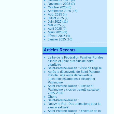
Décembre 2025
(4)
Novembre 2025
(7)
Octobre 2025
(6)
Septembre 2025
(15)
Août 2025
(4)
Juillet 2025
(7)
Juin 2025
(11)
Mai 2025
(7)
Avril 2025
(9)
Mars 2025
(9)
Février 2025
(4)
Janvier 2025
(10)
Articles Récents
Lettre de la Fédération Familles Rurales
d'Indre-et-Loire aux élus de notre
gterritoire
Saint-Paterne-Racan : Visite de l'église
Après la découverte de Saint-Paterne-
Insolite , une autre découverte a
enchanté les adeptes d’Histoire et
Patrimoine
Saint-Paterne-Racan : Histoire et
Patrimoine a clos en beauté sa saison
2025-2026
Chenu
Saint-Paterne-Racan :
Neuvy-le-Roi : Des animations pour la
saison estivale
Saint-Paterne-Racan : Ouverture de la