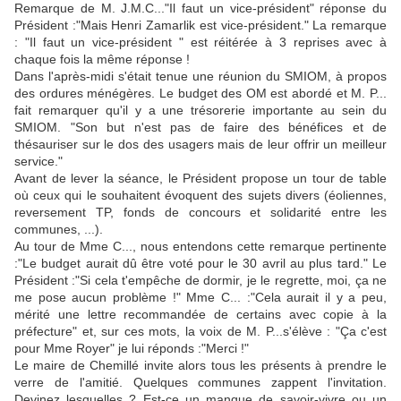
Remarque de M. J.M.C..."Il faut un vice-président" réponse du
Président :"Mais Henri Zamarlik est vice-président." La remarque
: "Il faut un vice-président " est réitérée à 3 reprises avec à
chaque fois la même réponse !
Dans l'après-midi s'était tenue une réunion du SMIOM, à propos
des ordures ménégères. Le budget des OM est abordé et M. P...
fait remarquer qu'il y a une trésorerie importante au sein du
SMIOM. "Son but n'est pas de faire des bénéfices et de
thésauriser sur le dos des usagers mais de leur offrir un meilleur
service."
Avant de lever la séance, le Président propose un tour de table
où ceux qui le souhaitent évoquent des sujets divers (éoliennes,
reversement TP, fonds de concours et solidarité entre les
communes, ...).
Au tour de Mme C..., nous entendons cette remarque pertinente
:"Le budget aurait dû être voté pour le 30 avril au plus tard." Le
Président :"Si cela t'empêche de dormir, je le regrette, moi, ça ne
me pose aucun problème !" Mme C... :"Cela aurait il y a peu,
mérité une lettre recommandée de certains avec copie à la
préfecture" et, sur ces mots, la voix de M. P...s'élève : "Ça c'est
pour Mme Royer" je lui réponds :"Merci !"
Le maire de Chemillé invite alors tous les présents à prendre le
verre de l'amitié. Quelques communes zappent l'invitation.
Devinez lesquelles ? Est-ce un manque de savoir-vivre ou un