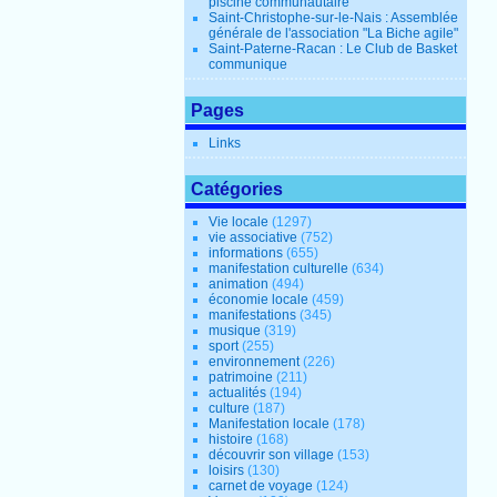
piscine communautaire
Saint-Christophe-sur-le-Nais : Assemblée
générale de l'association "La Biche agile"
Saint-Paterne-Racan : Le Club de Basket
communique
Pages
Links
Catégories
Vie locale
(1297)
vie associative
(752)
informations
(655)
manifestation culturelle
(634)
animation
(494)
économie locale
(459)
manifestations
(345)
musique
(319)
sport
(255)
environnement
(226)
patrimoine
(211)
actualités
(194)
culture
(187)
Manifestation locale
(178)
histoire
(168)
découvrir son village
(153)
loisirs
(130)
carnet de voyage
(124)