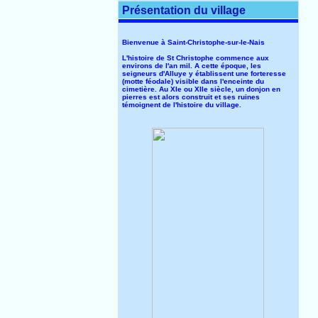
Présentation du village
Bienvenue à Saint-Christophe-sur-le-Nais
L'histoire de St Christophe commence aux
environs de l'an mil. A cette époque, les
seigneurs d'Alluye y établissent une forteresse
(motte féodale) visible dans l'enceinte du
cimetière. Au XIe ou XIIe siècle, un donjon en
pierres est alors construit et ses ruines
témoignent de l'histoire du village.