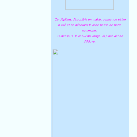
Ce dépliant, disponible en mairie, permet de visiter
la cité et de découvrir le riche passé de notre
commune.
Ci-dessous, le coeur du village, la place Jehan
d'Alluye.