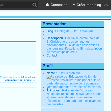
Connexion
+
Créer mon blog
Présentation
Blog
: Le blog de ROYER Monique
Description
: L'actualité communale de
St Christophe et des communes
environnantes. La vie des associations
par leurs manifestations. Et la description
de mes coups de cœur.
Contact
Profil
Name :
ROYER Monique
ER Monique
-
dans
informations
commenter cet article
…
À Propos :
Retraitée de l'Éducation
Nationale, restée très active, aime parler
et faire parler de ma commune de
résidence et faire partager mes diverses
découvertes.