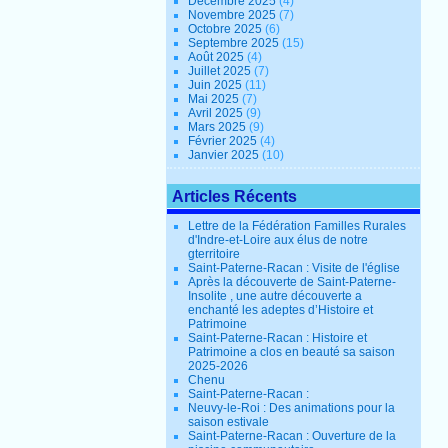
Décembre 2025
(4)
Novembre 2025
(7)
Octobre 2025
(6)
Septembre 2025
(15)
Août 2025
(4)
Juillet 2025
(7)
Juin 2025
(11)
Mai 2025
(7)
Avril 2025
(9)
Mars 2025
(9)
Février 2025
(4)
Janvier 2025
(10)
Articles Récents
Lettre de la Fédération Familles Rurales
d'Indre-et-Loire aux élus de notre
gterritoire
Saint-Paterne-Racan : Visite de l'église
Après la découverte de Saint-Paterne-
Insolite , une autre découverte a
enchanté les adeptes d’Histoire et
Patrimoine
Saint-Paterne-Racan : Histoire et
Patrimoine a clos en beauté sa saison
2025-2026
Chenu
Saint-Paterne-Racan :
Neuvy-le-Roi : Des animations pour la
saison estivale
Saint-Paterne-Racan : Ouverture de la