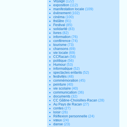
Voyage
(122)
exposition
(112)
manifestation locale
(109)
évènement
(102)
cinéma
(100)
théâtre
(91)
Festival
(85)
solidarité
(83)
livres
(82)
information
(76)
conférence
(74)
tourisme
(73)
chansons
(69)
vie locale
(69)
CCRacan
(58)
politique
(56)
Humour
(53)
informatique
(52)
spectacles enfants
(52)
festivités
(48)
commémoration
(45)
peinture
(40)
vie scolaire
(40)
communication
(36)
documents
(32)
CC Gâtine-Choisilles-Racan
(28)
Au Pays de Racan
(27)
contes
(27)
loisir
(26)
Réflexion personnelle
(24)
vœux
(24)
danse
(23)