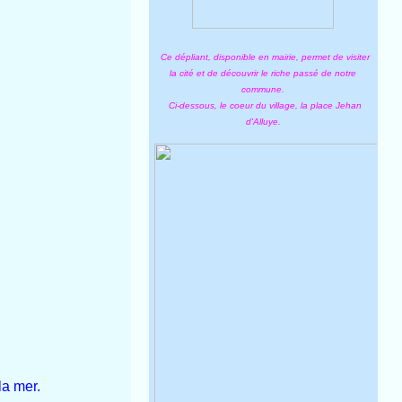
Ce dépliant, disponible en mairie, permet de visiter
la cité et de découvrir le riche passé de notre
commune.
Ci-dessous, le coeur du village, la place Jehan
d'Alluye.
la mer.