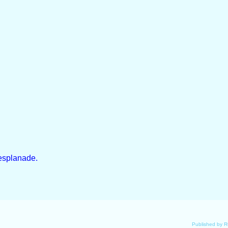
lanade.
Published by 