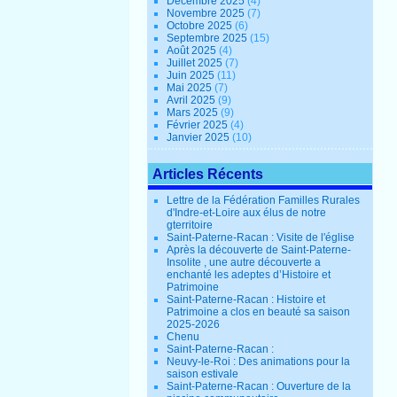
Décembre 2025
(4)
Novembre 2025
(7)
Octobre 2025
(6)
Septembre 2025
(15)
Août 2025
(4)
Juillet 2025
(7)
Juin 2025
(11)
Mai 2025
(7)
Avril 2025
(9)
Mars 2025
(9)
Février 2025
(4)
Janvier 2025
(10)
Articles Récents
Lettre de la Fédération Familles Rurales
d'Indre-et-Loire aux élus de notre
gterritoire
Saint-Paterne-Racan : Visite de l'église
Après la découverte de Saint-Paterne-
Insolite , une autre découverte a
enchanté les adeptes d’Histoire et
Patrimoine
Saint-Paterne-Racan : Histoire et
Patrimoine a clos en beauté sa saison
2025-2026
Chenu
Saint-Paterne-Racan :
Neuvy-le-Roi : Des animations pour la
saison estivale
Saint-Paterne-Racan : Ouverture de la