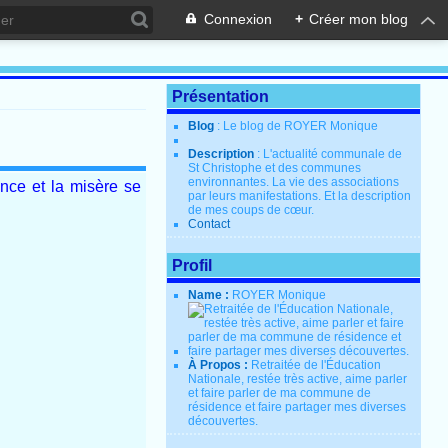
Connexion
+
Créer mon blog
Présentation
Blog
: Le blog de ROYER Monique
Description
: L'actualité communale de
St Christophe et des communes
environnantes. La vie des associations
nce et la misère se
par leurs manifestations. Et la description
de mes coups de cœur.
Contact
Profil
Name :
ROYER Monique
À Propos :
Retraitée de l'Éducation
Nationale, restée très active, aime parler
et faire parler de ma commune de
résidence et faire partager mes diverses
découvertes.