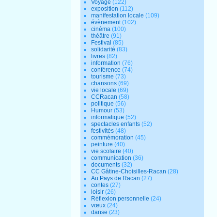
Voyage
(122)
exposition
(112)
manifestation locale
(109)
évènement
(102)
cinéma
(100)
théâtre
(91)
Festival
(85)
solidarité
(83)
livres
(82)
information
(76)
conférence
(74)
tourisme
(73)
chansons
(69)
vie locale
(69)
CCRacan
(58)
politique
(56)
Humour
(53)
informatique
(52)
spectacles enfants
(52)
festivités
(48)
commémoration
(45)
peinture
(40)
vie scolaire
(40)
communication
(36)
documents
(32)
CC Gâtine-Choisilles-Racan
(28)
Au Pays de Racan
(27)
contes
(27)
loisir
(26)
Réflexion personnelle
(24)
vœux
(24)
danse
(23)