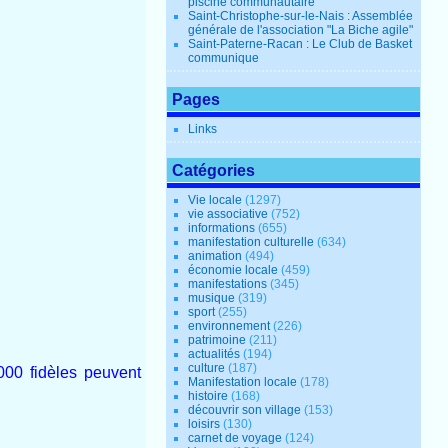
piscine communautaire
Saint-Christophe-sur-le-Nais : Assemblée
générale de l'association "La Biche agile"
Saint-Paterne-Racan : Le Club de Basket
communique
Pages
Links
Catégories
Vie locale
(1297)
vie associative
(752)
informations
(655)
manifestation culturelle
(634)
animation
(494)
économie locale
(459)
manifestations
(345)
musique
(319)
sport
(255)
environnement
(226)
patrimoine
(211)
actualités
(194)
culture
(187)
000 fidèles peuvent
Manifestation locale
(178)
histoire
(168)
découvrir son village
(153)
loisirs
(130)
carnet de voyage
(124)