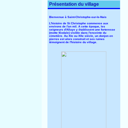
Présentation du village
Bienvenue à Saint-Christophe-sur-le-Nais
L'histoire de St Christophe commence aux
environs de l'an mil. A cette époque, les
seigneurs d'Alluye y établissent une forteresse
(motte féodale) visible dans l'enceinte du
cimetière. Au XIe ou XIIe siècle, un donjon en
pierres est alors construit et ses ruines
témoignent de l'histoire du village.