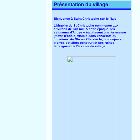
Présentation du village
Bienvenue à Saint-Christophe-sur-le-Nais
L'histoire de St Christophe commence aux
environs de l'an mil. A cette époque, les
seigneurs d'Alluye y établissent une forteresse
(motte féodale) visible dans l'enceinte du
cimetière. Au XIe ou XIIe siècle, un donjon en
pierres est alors construit et ses ruines
témoignent de l'histoire du village.