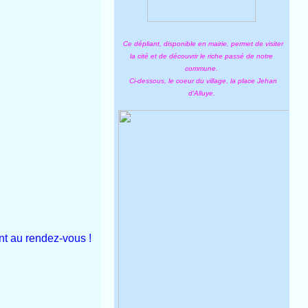
Ce dépliant, disponible en mairie, permet de visiter
la cité et de découvrir le riche passé de notre
commune.
Ci-dessous, le coeur du village, la place Jehan
d'Alluye.
ont au rendez-vous !