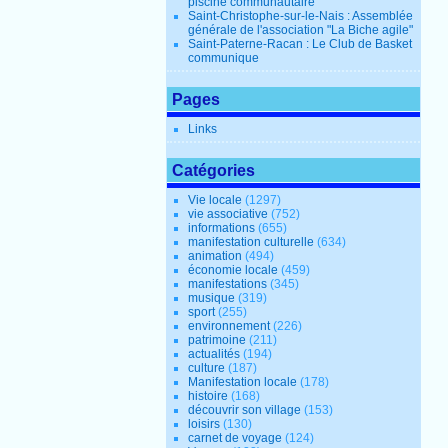
piscine communautaire
Saint-Christophe-sur-le-Nais : Assemblée
générale de l'association "La Biche agile"
Saint-Paterne-Racan : Le Club de Basket
communique
Pages
Links
Catégories
Vie locale
(1297)
vie associative
(752)
informations
(655)
manifestation culturelle
(634)
animation
(494)
économie locale
(459)
manifestations
(345)
musique
(319)
sport
(255)
environnement
(226)
patrimoine
(211)
actualités
(194)
culture
(187)
Manifestation locale
(178)
histoire
(168)
découvrir son village
(153)
loisirs
(130)
carnet de voyage
(124)