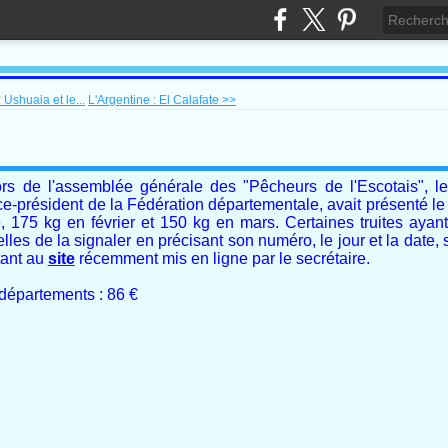
 Ushuaia et le...
L'Argentine : El Calafate >>
 de l'assemblée générale des "Pêcheurs de l'Escotais", le 
ice-président de la Fédération départementale, avait présenté le
e, 175 kg en février et 150 kg en mars. Certaines truites ayant
les de la signaler en précisant son numéro, le jour et la date,
tant au
site
récemment mis en ligne par le secrétaire.
départements : 86 €