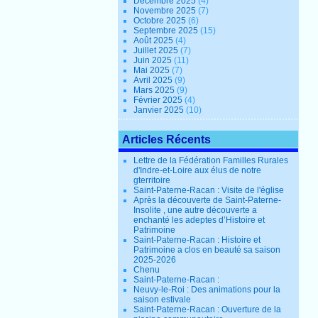
Décembre 2025
(4)
Novembre 2025
(7)
Octobre 2025
(6)
Septembre 2025
(15)
Août 2025
(4)
Juillet 2025
(7)
Juin 2025
(11)
Mai 2025
(7)
Avril 2025
(9)
Mars 2025
(9)
Février 2025
(4)
Janvier 2025
(10)
Articles Récents
Lettre de la Fédération Familles Rurales
d'Indre-et-Loire aux élus de notre
gterritoire
Saint-Paterne-Racan : Visite de l'église
Après la découverte de Saint-Paterne-
Insolite , une autre découverte a
enchanté les adeptes d’Histoire et
Patrimoine
Saint-Paterne-Racan : Histoire et
Patrimoine a clos en beauté sa saison
2025-2026
Chenu
Saint-Paterne-Racan :
Neuvy-le-Roi : Des animations pour la
saison estivale
Saint-Paterne-Racan : Ouverture de la