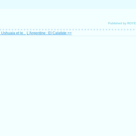
Published by ROY
 Ushuaia et le...
L'Argentine : El Calafate >>