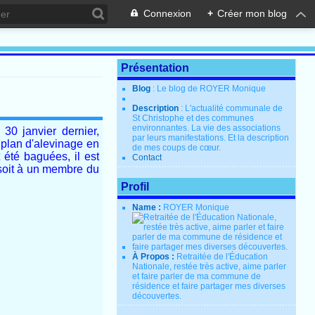
Connexion
+
Créer mon blog
Présentation
Blog
: Le blog de ROYER Monique
Description
: L'actualité communale de
St Christophe et des communes
environnantes. La vie des associations
30 janvier dernier,
par leurs manifestations. Et la description
 plan d'alevinage en
de mes coups de cœur.
 été baguées, il est
Contact
 soit à un membre du
Profil
Name :
ROYER Monique
À Propos :
Retraitée de l'Éducation
Nationale, restée très active, aime parler
et faire parler de ma commune de
résidence et faire partager mes diverses
découvertes.