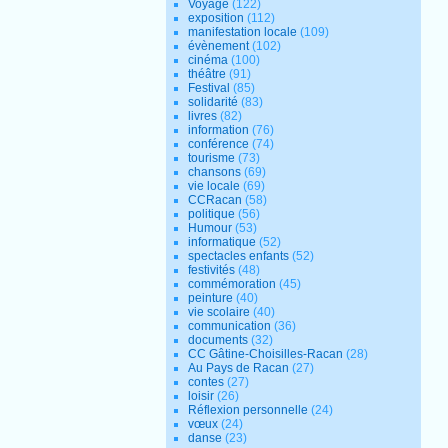
Voyage
(122)
exposition
(112)
manifestation locale
(109)
évènement
(102)
cinéma
(100)
théâtre
(91)
Festival
(85)
solidarité
(83)
livres
(82)
information
(76)
conférence
(74)
tourisme
(73)
chansons
(69)
vie locale
(69)
CCRacan
(58)
politique
(56)
Humour
(53)
informatique
(52)
spectacles enfants
(52)
festivités
(48)
commémoration
(45)
peinture
(40)
vie scolaire
(40)
communication
(36)
documents
(32)
CC Gâtine-Choisilles-Racan
(28)
Au Pays de Racan
(27)
contes
(27)
loisir
(26)
Réflexion personnelle
(24)
vœux
(24)
danse
(23)