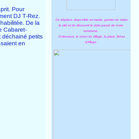
prit. Pour
ement DJ T-Rez.
Ce dépliant, disponible en mairie, permet de visiter
habilitée. De la
la cité et de découvrir le riche passé de notre
e Cabaret-
commune.
 déchainé petits
Ci-dessous, le coeur du village, la place Jehan
ssaient
en
d'Alluye.