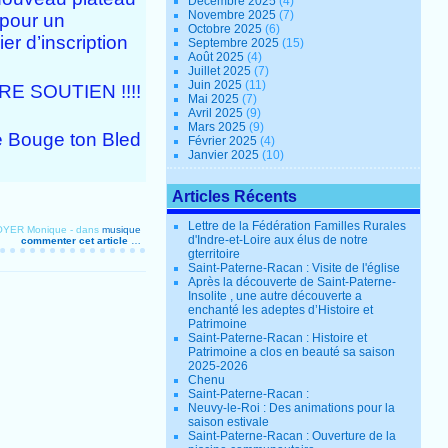
Décembre 2025
(4)
Novembre 2025
(7)
 pour un
Octobre 2025
(6)
r d’inscription
Septembre 2025
(15)
Août 2025
(4)
Juillet 2025
(7)
Juin 2025
(11)
E SOUTIEN !!!!
Mai 2025
(7)
Avril 2025
(9)
Mars 2025
(9)
Bouge ton Bled
Février 2025
(4)
Janvier 2025
(10)
Articles Récents
Lettre de la Fédération Familles Rurales
ROYER Monique
-
dans
musique
d'Indre-et-Loire aux élus de notre
commenter cet article
…
gterritoire
Saint-Paterne-Racan : Visite de l'église
Après la découverte de Saint-Paterne-
Insolite , une autre découverte a
enchanté les adeptes d’Histoire et
Patrimoine
Saint-Paterne-Racan : Histoire et
Patrimoine a clos en beauté sa saison
2025-2026
Chenu
Saint-Paterne-Racan :
Neuvy-le-Roi : Des animations pour la
saison estivale
Saint-Paterne-Racan : Ouverture de la