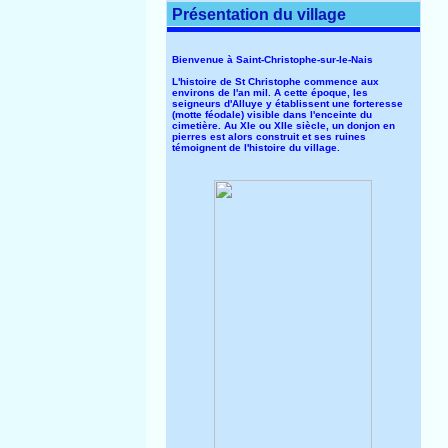
Présentation du village
Bienvenue à Saint-Christophe-sur-le-Nais
L'histoire de St Christophe commence aux
environs de l'an mil. A cette époque, les
seigneurs d'Alluye y établissent une forteresse
(motte féodale) visible dans l'enceinte du
cimetière. Au XIe ou XIIe siècle, un donjon en
pierres est alors construit et ses ruines
témoignent de l'histoire du village.