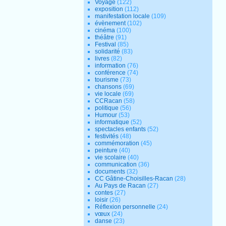
Voyage
(122)
exposition
(112)
manifestation locale
(109)
évènement
(102)
cinéma
(100)
théâtre
(91)
Festival
(85)
solidarité
(83)
livres
(82)
information
(76)
conférence
(74)
tourisme
(73)
chansons
(69)
vie locale
(69)
CCRacan
(58)
politique
(56)
Humour
(53)
informatique
(52)
spectacles enfants
(52)
festivités
(48)
commémoration
(45)
peinture
(40)
vie scolaire
(40)
communication
(36)
documents
(32)
CC Gâtine-Choisilles-Racan
(28)
Au Pays de Racan
(27)
contes
(27)
loisir
(26)
Réflexion personnelle
(24)
vœux
(24)
danse
(23)