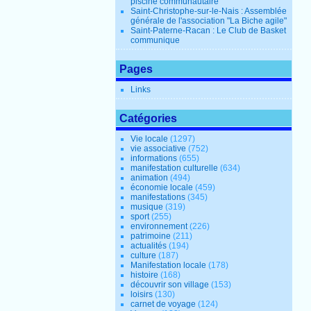
piscine communautaire
Saint-Christophe-sur-le-Nais : Assemblée
générale de l'association "La Biche agile"
Saint-Paterne-Racan : Le Club de Basket
communique
Pages
Links
Catégories
Vie locale
(1297)
vie associative
(752)
informations
(655)
manifestation culturelle
(634)
animation
(494)
économie locale
(459)
manifestations
(345)
musique
(319)
sport
(255)
environnement
(226)
patrimoine
(211)
actualités
(194)
culture
(187)
Manifestation locale
(178)
histoire
(168)
découvrir son village
(153)
loisirs
(130)
carnet de voyage
(124)