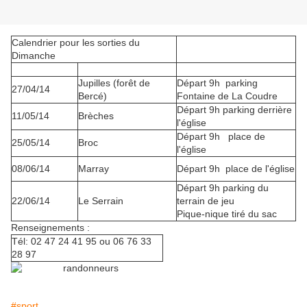
Calendrier pour les sorties du
Dimanche
Jupilles (forêt de
Départ 9h parking
27/04/14
Bercé)
Fontaine de La Coudre
Départ 9h parking derrière
11/05/14
Brèches
l'église
Départ 9h place de
25/05/14
Broc
l'église
08/06/14
Marray
Départ 9h place de l'église
Départ 9h parking du
22/06/14
Le Serrain
terrain de jeu
Pique-nique tiré du sac
Renseignements :
Tél: 02 47 24 41 95 ou 06 76 33
28 97
#sport