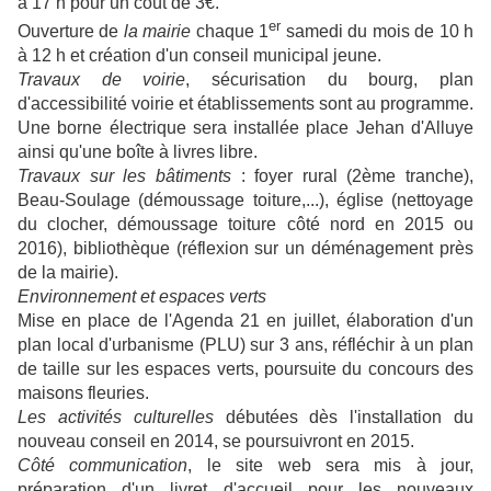
à 17 h pour un coût de 3€.
er
Ouverture de
la mairie
chaque 1
samedi du mois de 10 h
à 12 h et création d'un conseil municipal jeune.
Travaux de voirie
, sécurisation du bourg, plan
d'accessibilité voirie et établissements sont au programme.
Une borne électrique sera installée place Jehan d'Alluye
ainsi qu'une boîte à livres libre.
Travaux sur les bâtiments
: foyer rural (2ème tranche),
Beau-Soulage (démoussage toiture,...), église (nettoyage
du clocher, démoussage toiture côté nord en 2015 ou
2016), bibliothèque (réflexion sur un déménagement près
de la mairie).
Environnement et espaces verts
Mise en place de l'Agenda 21 en juillet, élaboration d'un
plan local d'urbanisme (PLU) sur 3 ans, réfléchir à un plan
de taille sur les espaces verts, poursuite du concours des
maisons fleuries.
Les activités culturelles
débutées dès l'installation du
nouveau conseil en 2014, se poursuivront en 2015.
Côté communication
, le site web sera mis à jour,
préparation d'un livret d'accueil pour les nouveaux