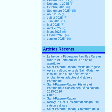
Décembre 2025
(4)
Novembre 2025
(7)
Octobre 2025
(6)
Septembre 2025
(15)
Août 2025
(4)
Juillet 2025
(7)
Juin 2025
(11)
Mai 2025
(7)
Avril 2025
(9)
Mars 2025
(9)
Février 2025
(4)
Janvier 2025
(10)
Articles Récents
Lettre de la Fédération Familles Rurales
d'Indre-et-Loire aux élus de notre
gterritoire
Saint-Paterne-Racan : Visite de l'église
Après la découverte de Saint-Paterne-
Insolite , une autre découverte a
enchanté les adeptes d’Histoire et
Patrimoine
Saint-Paterne-Racan : Histoire et
Patrimoine a clos en beauté sa saison
2025-2026
Chenu
Saint-Paterne-Racan :
Neuvy-le-Roi : Des animations pour la
saison estivale
Saint-Paterne-Racan : Ouverture de la