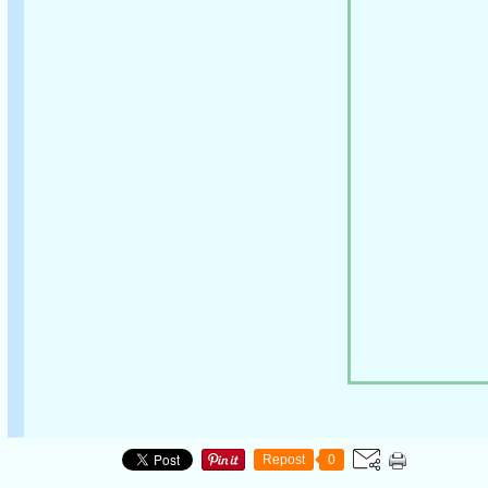
Repost
0