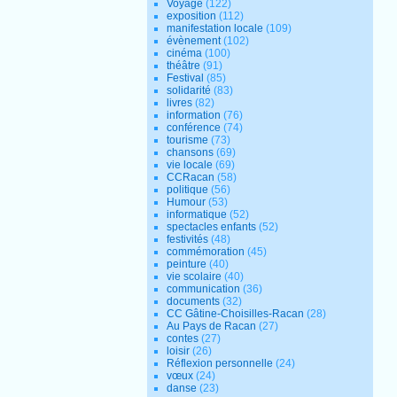
Voyage
(122)
exposition
(112)
manifestation locale
(109)
évènement
(102)
cinéma
(100)
théâtre
(91)
Festival
(85)
solidarité
(83)
livres
(82)
information
(76)
conférence
(74)
tourisme
(73)
chansons
(69)
vie locale
(69)
CCRacan
(58)
politique
(56)
Humour
(53)
informatique
(52)
spectacles enfants
(52)
festivités
(48)
commémoration
(45)
peinture
(40)
vie scolaire
(40)
communication
(36)
documents
(32)
CC Gâtine-Choisilles-Racan
(28)
Au Pays de Racan
(27)
contes
(27)
loisir
(26)
Réflexion personnelle
(24)
vœux
(24)
danse
(23)