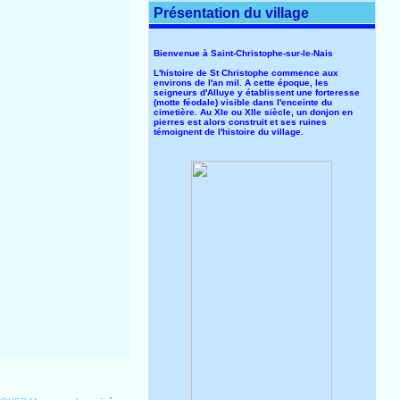
Présentation du village
Bienvenue à Saint-Christophe-sur-le-Nais
L'histoire de St Christophe commence aux
environs de l'an mil. A cette époque, les
seigneurs d'Alluye y établissent une forteresse
(motte féodale) visible dans l'enceinte du
cimetière. Au XIe ou XIIe siècle, un donjon en
pierres est alors construit et ses ruines
témoignent de l'histoire du village.