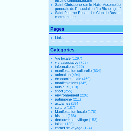
piscine communautaire
Saint-Christophe-sur-le-Nais : Assemblée
générale de l'association "La Biche agile"
Saint-Paterne-Racan : Le Club de Basket
communique
Pages
Links
Catégories
Vie locale
(1297)
vie associative
(752)
informations
(655)
manifestation culturelle
(634)
animation
(494)
économie locale
(459)
manifestations
(345)
musique
(319)
sport
(255)
environnement
(226)
patrimoine
(211)
actualités
(194)
culture
(187)
Manifestation locale
(178)
histoire
(168)
découvrir son village
(153)
loisirs
(130)
carnet de voyage
(124)