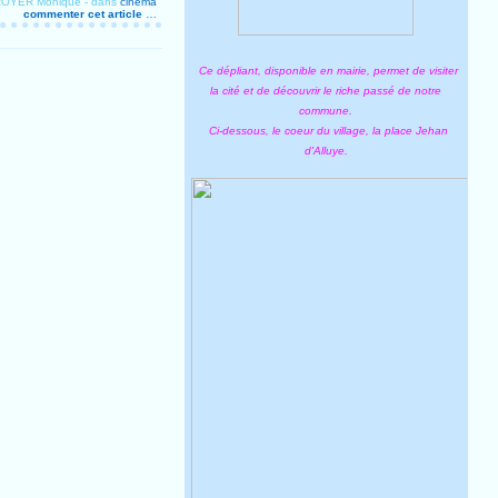
 ROYER Monique
-
dans
cinéma
commenter cet article
…
Ce dépliant, disponible en mairie, permet de visiter
la cité et de découvrir le riche passé de notre
commune.
Ci-dessous, le coeur du village, la place Jehan
d'Alluye.