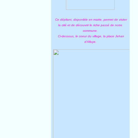
Ce dépliant, disponible en mairie, permet de visiter
la cité et de découvrir le riche passé de notre
commune.
Ci-dessous, le coeur du village, la place Jehan
d'Alluye.