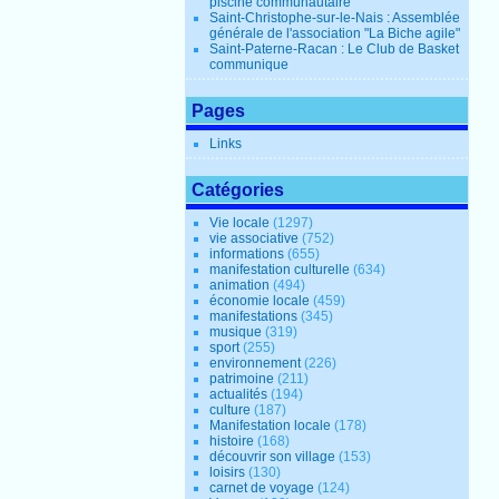
piscine communautaire
Saint-Christophe-sur-le-Nais : Assemblée
générale de l'association "La Biche agile"
Saint-Paterne-Racan : Le Club de Basket
communique
Pages
Links
Catégories
Vie locale
(1297)
vie associative
(752)
informations
(655)
manifestation culturelle
(634)
animation
(494)
économie locale
(459)
manifestations
(345)
musique
(319)
sport
(255)
environnement
(226)
patrimoine
(211)
actualités
(194)
culture
(187)
Manifestation locale
(178)
histoire
(168)
découvrir son village
(153)
loisirs
(130)
carnet de voyage
(124)