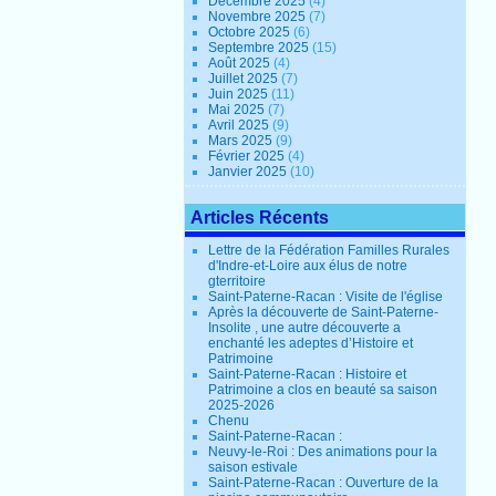
Décembre 2025
(4)
Novembre 2025
(7)
Octobre 2025
(6)
Septembre 2025
(15)
Août 2025
(4)
Juillet 2025
(7)
Juin 2025
(11)
Mai 2025
(7)
Avril 2025
(9)
Mars 2025
(9)
Février 2025
(4)
Janvier 2025
(10)
Articles Récents
Lettre de la Fédération Familles Rurales
d'Indre-et-Loire aux élus de notre
gterritoire
Saint-Paterne-Racan : Visite de l'église
Après la découverte de Saint-Paterne-
Insolite , une autre découverte a
enchanté les adeptes d’Histoire et
Patrimoine
Saint-Paterne-Racan : Histoire et
Patrimoine a clos en beauté sa saison
2025-2026
Chenu
Saint-Paterne-Racan :
Neuvy-le-Roi : Des animations pour la
saison estivale
Saint-Paterne-Racan : Ouverture de la