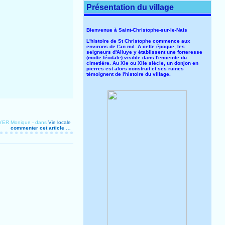
Présentation du village
Bienvenue à Saint-Christophe-sur-le-Nais
L'histoire de St Christophe commence aux
environs de l'an mil. A cette époque, les
seigneurs d'Alluye y établissent une forteresse
(motte féodale) visible dans l'enceinte du
cimetière. Au XIe ou XIIe siècle, un donjon en
pierres est alors construit et ses ruines
témoignent de l'histoire du village.
OYER Monique
-
dans
Vie locale
commenter cet article
…