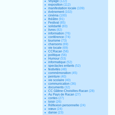
Voyage
(122)
exposition
(112)
manifestation locale
(109)
évènement
(102)
cinéma
(100)
théâtre
(91)
Festival
(85)
solidarité
(83)
livres
(82)
information
(76)
conférence
(74)
tourisme
(73)
chansons
(69)
vie locale
(69)
CCRacan
(58)
politique
(56)
Humour
(53)
informatique
(52)
spectacles enfants
(52)
festivités
(48)
commémoration
(45)
peinture
(40)
vie scolaire
(40)
communication
(36)
documents
(32)
CC Gâtine-Choisilles-Racan
(28)
Au Pays de Racan
(27)
contes
(27)
loisir
(26)
Réflexion personnelle
(24)
vœux
(24)
danse
(23)