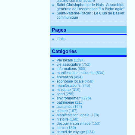
piscine communautaire
Saint-Christophe-sur-le-Nais : Assemblée
générale de l'association "La Biche agile"
Saint-Paterne-Racan : Le Club de Basket
communique
Pages
Links
Catégories
Vie locale
(1297)
vie associative
(752)
informations
(655)
manifestation culturelle
(634)
animation
(494)
économie locale
(459)
manifestations
(345)
musique
(319)
sport
(255)
environnement
(226)
patrimoine
(211)
actualités
(194)
culture
(187)
Manifestation locale
(178)
histoire
(168)
découvrir son village
(153)
loisirs
(130)
carnet de voyage
(124)