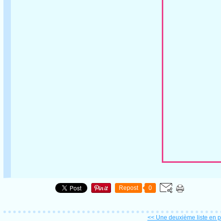
Repost
0
<< Une deuxième liste en pr