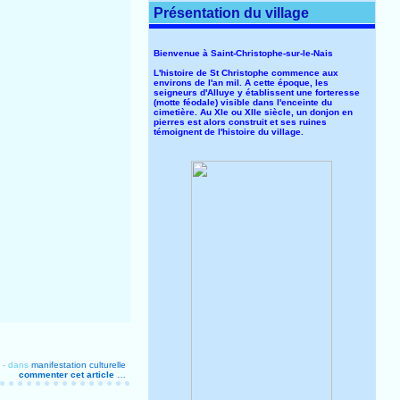
Présentation du village
Bienvenue à Saint-Christophe-sur-le-Nais
L'histoire de St Christophe commence aux
environs de l'an mil. A cette époque, les
seigneurs d'Alluye y établissent une forteresse
(motte féodale) visible dans l'enceinte du
cimetière. Au XIe ou XIIe siècle, un donjon en
pierres est alors construit et ses ruines
témoignent de l'histoire du village.
-
dans
manifestation culturelle
commenter cet article
…