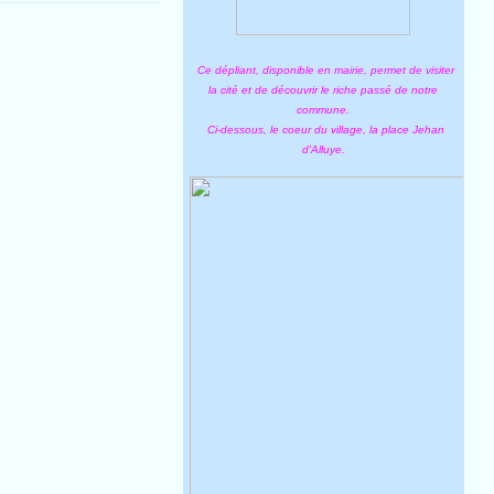
Ce dépliant, disponible en mairie, permet de visiter
la cité et de découvrir le riche passé de notre
commune.
Ci-dessous, le coeur du village, la place Jehan
d'Alluye.