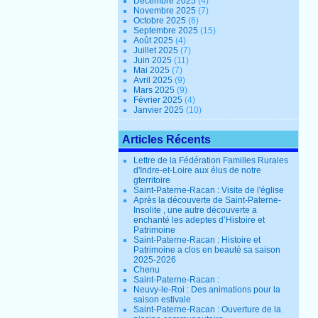
Décembre 2025
(4)
Novembre 2025
(7)
Octobre 2025
(6)
Septembre 2025
(15)
Août 2025
(4)
Juillet 2025
(7)
Juin 2025
(11)
Mai 2025
(7)
Avril 2025
(9)
Mars 2025
(9)
Février 2025
(4)
Janvier 2025
(10)
Articles Récents
Lettre de la Fédération Familles Rurales
d'Indre-et-Loire aux élus de notre
gterritoire
Saint-Paterne-Racan : Visite de l'église
Après la découverte de Saint-Paterne-
Insolite , une autre découverte a
enchanté les adeptes d’Histoire et
Patrimoine
Saint-Paterne-Racan : Histoire et
Patrimoine a clos en beauté sa saison
2025-2026
Chenu
Saint-Paterne-Racan :
Neuvy-le-Roi : Des animations pour la
saison estivale
Saint-Paterne-Racan : Ouverture de la