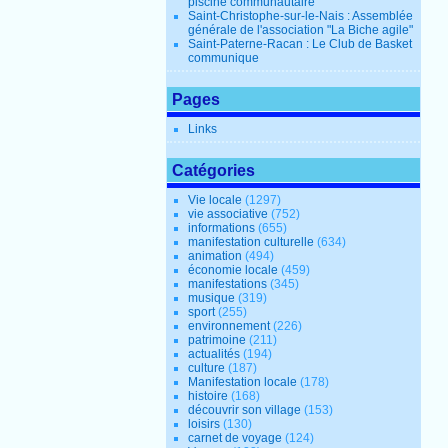
piscine communautaire
Saint-Christophe-sur-le-Nais : Assemblée
générale de l'association "La Biche agile"
Saint-Paterne-Racan : Le Club de Basket
communique
Pages
Links
Catégories
Vie locale
(1297)
vie associative
(752)
informations
(655)
manifestation culturelle
(634)
animation
(494)
économie locale
(459)
manifestations
(345)
musique
(319)
sport
(255)
environnement
(226)
patrimoine
(211)
actualités
(194)
culture
(187)
Manifestation locale
(178)
histoire
(168)
découvrir son village
(153)
loisirs
(130)
carnet de voyage
(124)