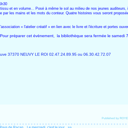
16h30
tissu et en volume... Posé à même le sol au milieu de nos jeunes auditeurs, il
e par les mains et les mots du conteur. Quatre histoires vous seront proposé
ssociation « l'atelier créatif » en lien avec le livre et l'écriture et portes ouve
 Pour préparer cet évènement, la bibliothèque sera fermée le samedi 7
neuve 37370 NEUVY LE ROI 02.47.24.89.95 ou 06.30.42.72.07
Published by ROY
 Pays de Racan...
Le mercredi, c'est le jour... >>