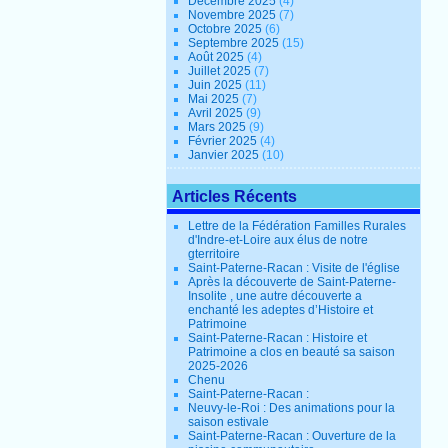
Décembre 2025
(4)
Novembre 2025
(7)
Octobre 2025
(6)
Septembre 2025
(15)
Août 2025
(4)
Juillet 2025
(7)
Juin 2025
(11)
Mai 2025
(7)
Avril 2025
(9)
Mars 2025
(9)
Février 2025
(4)
Janvier 2025
(10)
Articles Récents
Lettre de la Fédération Familles Rurales
d'Indre-et-Loire aux élus de notre
gterritoire
Saint-Paterne-Racan : Visite de l'église
Après la découverte de Saint-Paterne-
Insolite , une autre découverte a
enchanté les adeptes d’Histoire et
Patrimoine
Saint-Paterne-Racan : Histoire et
Patrimoine a clos en beauté sa saison
2025-2026
Chenu
Saint-Paterne-Racan :
Neuvy-le-Roi : Des animations pour la
saison estivale
Saint-Paterne-Racan : Ouverture de la