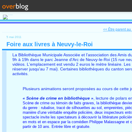
<< Être parent au
5 mai 2011
Foire aux livres à Neuvy-le-Roi
La Bibliothèque Municipale Associée et l'association des Amis du
9h à 19h dans le parc Jeanne d'Arc de Neuvy-le-Roi (15 rue neu
vidéos. L'emplacement est vendu 2 euros le mètre linéaire. Les i
réserver jusqu'au 7 mai). Certaines bibliothèques du canton se
activités.
Plusieurs animations seront proposées au cours de cette j
« Scène de crime en bibliothèque »
, lecture de polars e
Scène de crime ou témoin de faits graves, la bibliothèque devien
du genre : rubalise, tracé de silhouettes au sol, empreintes, p
manière d’une véritable enquête policière, deux inspecteurs entr
spectacle invite les spectateurs à découvrir la littérature pol
en mots et en espace par la comédien Philippe Malassagne et c’
partir de 10 ans. Entrée libre et gratuite.