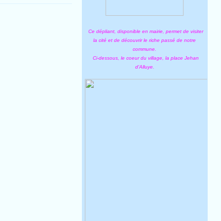
Ce dépliant, disponible en mairie, permet de visiter
la cité et de découvrir le riche passé de notre
commune.
Ci-dessous, le coeur du village, la place Jehan
d'Alluye.