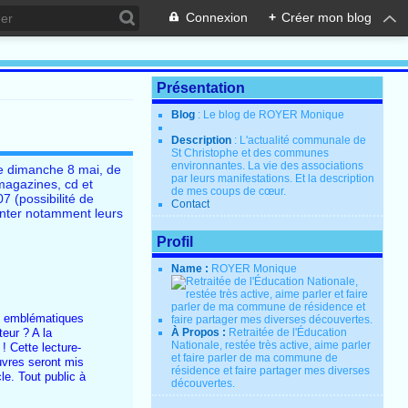
Connexion
+
Créer mon blog
Présentation
Blog
: Le blog de ROYER Monique
Description
: L'actualité communale de
St Christophe et des communes
environnantes. La vie des associations
 le dimanche 8 mai, de
par leurs manifestations. Et la description
magazines, cd et
de mes coups de cœur.
7 (possibilité de
Contact
enter notamment leurs
Profil
Name :
ROYER Monique
nes emblématiques
eur ? A la
À Propos :
Retraitée de l'Éducation
Nationale, restée très active, aime parler
 !
Cette lecture-
et faire parler de ma commune de
uvres seront mis
résidence et faire partager mes diverses
e. Tout public à
découvertes.