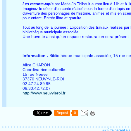
Les raconte-tapis
par Marie-Jo Thibault auront lieu à 11h et à 
Imaginez le décor d'un conte réalisé sous la forme d'un tapis en 
d'aventure des personnages de l'histoire, animés et mis en scèn
pour enfant. Entrée libre et gratuite.
Tout au long de la journée : Exposition des travaux réalisés par l'a
bibliothèque municipale associée.
Une buvette ainsi qu'un espace restauration sera présent.
Information :
Bibliothèque municipale associée, 15 rue 
Alice CHARON
Coordinatrice culturelle
15 rue Neuve
37370 NEUVY-LE-ROI
02.47.24.89.95
06.30.42.72.07
http://www.neuvyleroi.fr
Repost
0
<< Être parent au