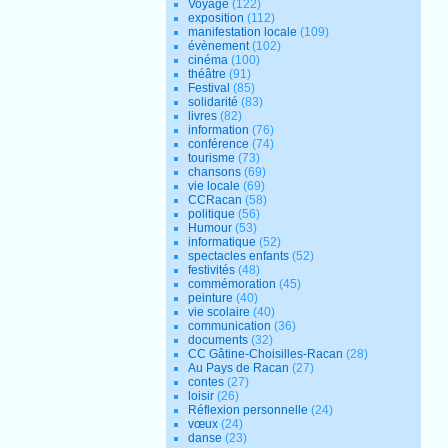
Voyage
(122)
exposition
(112)
manifestation locale
(109)
évènement
(102)
cinéma
(100)
théâtre
(91)
Festival
(85)
solidarité
(83)
livres
(82)
information
(76)
conférence
(74)
tourisme
(73)
chansons
(69)
vie locale
(69)
CCRacan
(58)
politique
(56)
Humour
(53)
informatique
(52)
spectacles enfants
(52)
festivités
(48)
commémoration
(45)
peinture
(40)
vie scolaire
(40)
communication
(36)
documents
(32)
CC Gâtine-Choisilles-Racan
(28)
Au Pays de Racan
(27)
contes
(27)
loisir
(26)
Réflexion personnelle
(24)
vœux
(24)
danse
(23)