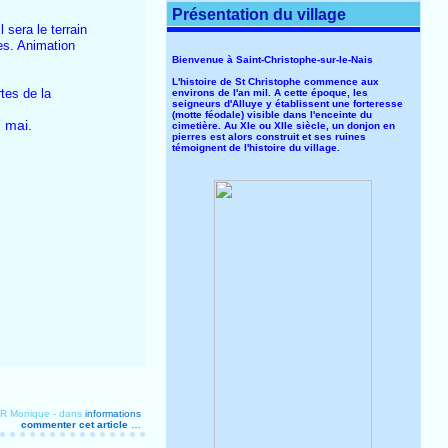
Présentation du village
 sera le terrain
es. Animation
Bienvenue à Saint-Christophe-sur-le-Nais
L'histoire de St Christophe commence aux
rtes de la
environs de l'an mil. A cette époque, les
seigneurs d'Alluye y établissent une forteresse
(motte féodale) visible dans l'enceinte du
 mai.
cimetière. Au XIe ou XIIe siècle, un donjon en
pierres est alors construit et ses ruines
témoignent de l'histoire du village.
ER Monique
-
dans
informations
commenter cet article
…