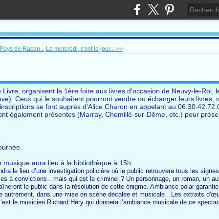
 Pays de Racan...
Le mercredi, c'est le jour... >>
 Livre, organisent la 1ère foire aux livres d'occasion de Neuvy-le-Roi,
ve). Ceux qui le souhaitent pourront vendre ou échanger leurs livres, 
nscriptions se font auprès d'Alice Charon en appelant au 06.30.42.72.0
ront également présentes (Marray, Chemillé-sur-Dême, etc.) pour prés
ournée.
n musique aura lieu à la bibliothèque à 15h.
dra le lieu d’une investigation policière où le public retrouvera tous les sig
ièces à convictions…mais qui est le criminel ? Un personnage, un roman, un aut
aîneront le public dans la résolution de cette énigme. Ambiance polar garantie
icière autrement, dans une mise en scène décalée et musicale…Les extraits d'œ
est le musicien Richard Héry qui donnera l’ambiance musicale de ce spectacl